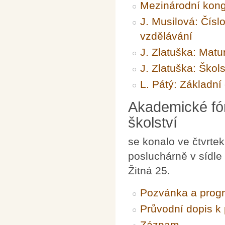
Mezinárodní kon
J. Musilová: Čísl
vzdělávání
J. Zlatuška: Matu
J. Zlatuška: Ško
L. Pátý: Základní
Akademické fó
školství
se konalo ve čtvrte
posluchárně v sídle
Žitná 25.
Pozvánka a prog
Průvodní dopis k
Záznam