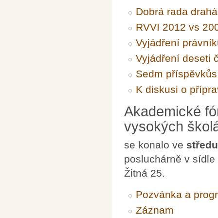
Dobrá rada drahá
RVVI 2012 vs 20
Vyjádření právník
Vyjádření deseti 
Sedm příspěvkůs 
K diskusi o příp
Akademické fó
vysokých škol
se konalo ve
středu
posluchárně v sídle
Žitná 25.
Pozvánka a prog
Záznam