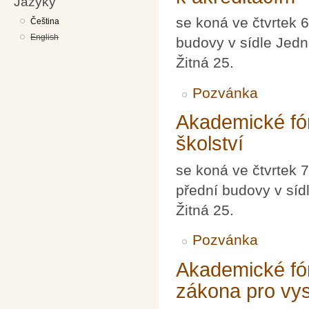
Jazyky
se koná ve čtvrtek 
Čeština
English
budovy v sídle Jedn
Žitná 25.
Pozvánka
Akademické fó
školství
se koná ve čtvrtek 
přední budovy v síd
Žitná 25.
Pozvánka
Akademické fó
zákona pro vy