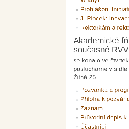
Prohlášení Inicia
J. Plocek: Inovac
Rektorkám a rekt
Akademické fór
současné RVVI
se konalo ve čtvrte
posluchárně v sídle
Žitná 25.
Pozvánka a prog
Příloha k pozván
Záznam
Průvodní dopis 
Účastníci