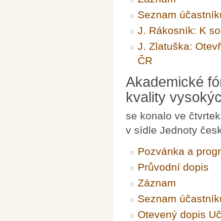
Seznam účastník
J. Rákosník: K s
J. Zlatuška: Ote
ČR
Akademické fó
kvality vysoký
se konalo ve čtvrte
v sídle Jednoty čes
Pozvánka a prog
Průvodní dopis
Záznam
Seznam účastník
Otevený dopis Uč