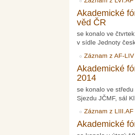
Záznam z LVI.AF
Akademické fó
věd ČR
se konalo ve čtvrte
v sídle Jednoty čes
Záznam z AF-LIV
Akademické fór
2014
se konalo ve středu
Sjezdu JČMF, sál Kl
Záznam z LIII.AF
Akademické fó