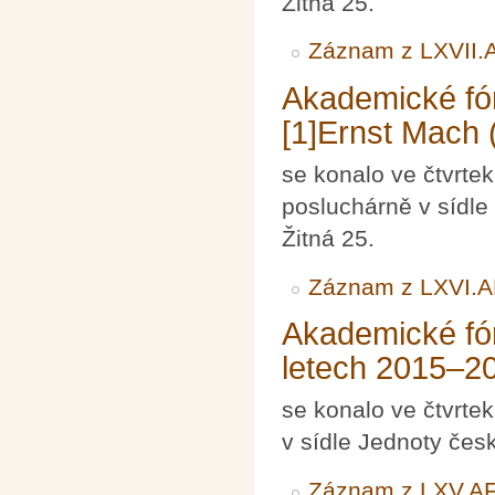
Žitná 25.
Záznam z LXVII.
Akademické fó
[1]Ernst Mach
se konalo ve čtvrte
posluchárně v sídle
Žitná 25.
Záznam z LXVI.
Akademické fó
letech 2015–2
se konalo ve čtvrte
v sídle Jednoty čes
Záznam z LXV.A