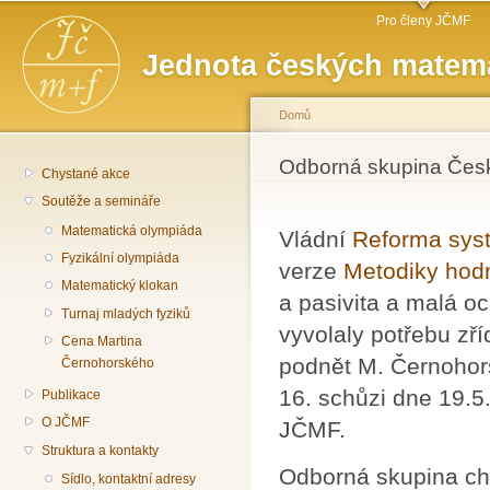
Hlavní menu
Př
Pro členy JČMF
hl
Jednota českých matema
o
Domů
Jste zde
Odborná skupina Česk
Chystané akce
Soutěže a semináře
Matematická olympiáda
Vládní
Reforma sys
Fyzikální olympiáda
verze
Metodiky hod
Matematický klokan
a pasivita a malá o
Turnaj mladých fyziků
vyvolaly potřebu zř
Cena Martina
podnět M. Černohors
Černohorského
16. schůzi dne 19.5.
Publikace
O JČMF
JČMF.
Struktura a kontakty
Odborná skupina chce
Sídlo, kontaktní adresy