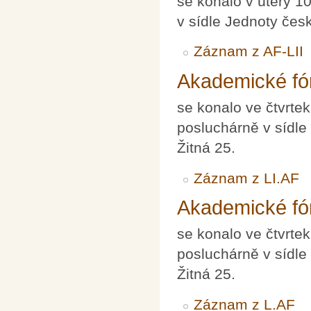
se konalo v úterý 1
v sídle Jednoty čes
Záznam z AF-LII
Akademické fór
se konalo ve čtvrte
posluchárně v sídle
Žitná 25.
Záznam z LI.AF
Akademické fó
se konalo ve čtvrte
posluchárně v sídle
Žitná 25.
Záznam z L.AF