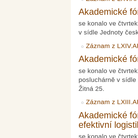
Akademické fó
se konalo ve čtvrte
v sídle Jednoty čes
Záznam z LXIV.A
Akademické fó
se konalo ve čtvrte
posluchárně v sídle
Žitná 25.
Záznam z LXIII.A
Akademické fó
efektivní logist
se konalo ve čtvrte