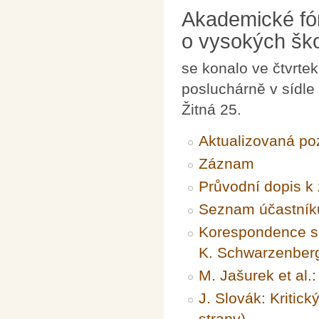
Akademické fó
o vysokých šk
se konalo ve čtvrte
posluchárně v sídle
Žitná 25.
Aktualizovaná p
Záznam
Průvodní dopis 
Seznam účastník
Korespondence se
K. Schwarzenber
M. Jašurek et al.
J. Slovák: Kritic
strany)