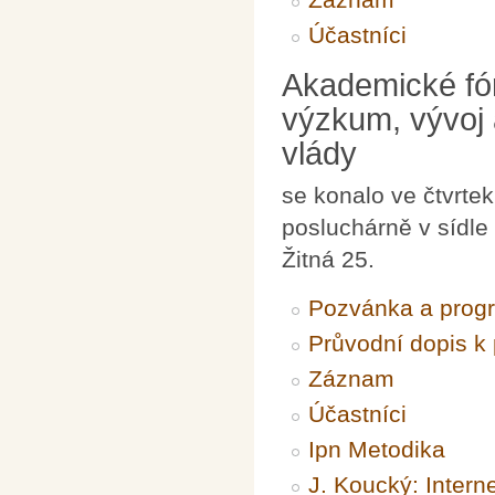
Účastníci
Akademické fór
výzkum, vývoj 
vlády
se konalo ve čtvrte
posluchárně v sídle
Žitná 25.
Pozvánka a prog
Průvodní dopis k
Záznam
Účastníci
Ipn Metodika
J. Koucký: Intern