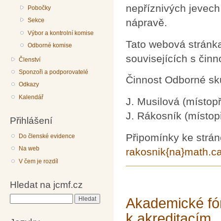
nepříznivých jevech
Pobočky
Sekce
nápravě.
Výbor a kontrolní komise
Tato webová stránka
Odborné komise
souvisejících s činn
Členství
Sponzoři a podporovatelé
Činnost Odborné sku
Odkazy
Kalendář
J. Musilová (místop
J. Rákosník (místop
Přihlášení
Připomínky ke strá
Do členské evidence
Na web
rakosnik{na}math.ca
V čem je rozdíl
Hledat na jcmf.cz
Akademické fór
Hledat
k akreditacím