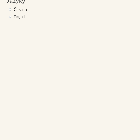
Jazyky
Čeština
English