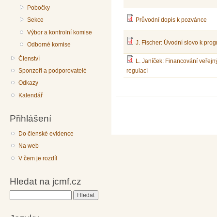
Pobočky
Sekce
Průvodní dopis k pozvánce
Výbor a kontrolní komise
J. Fischer: Úvodní slovo k pr
Odborné komise
Členství
L. Janíček: Financování veřejný
Sponzoři a podporovatelé
regulací
Odkazy
Kalendář
Přihlášení
Do členské evidence
Na web
V čem je rozdíl
Hledat na jcmf.cz
Hledat