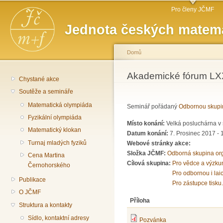
Hlavní menu
Př
Pro členy JČMF
hl
Jednota českých matema
o
Domů
Jste zde
Akademické fórum LXX
Chystané akce
Soutěže a semináře
Matematická olympiáda
Seminář pořádaný
Odbornou skupi
Fyzikální olympiáda
Místo konání:
Velká posluchárna v 
Matematický klokan
Datum konání:
7. Prosinec 2017 -
Turnaj mladých fyziků
Webové stránky akce:
Složka JČMF:
Odborná skupina or
Cena Martina
Cílová skupina:
Pro vědce a výzku
Černohorského
Pro odbornou i lai
Publikace
Pro zástupce tisku.
O JČMF
Příloha
Struktura a kontakty
Sídlo, kontaktní adresy
Pozvánka