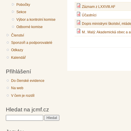
Pobočky
Záznam z LXXVIII.AF
Sekce
Účastníci
Výbor a kontrolní komise
Dopis ministryni školství, ml
Odborné komise
M.. Malý: Akademická obec a 
Členství
Sponzoři a podporovatelé
Odkazy
Kalendář
Přihlášení
Do členské evidence
Na web
V čem je rozdíl
Hledat na jcmf.cz
Hledat