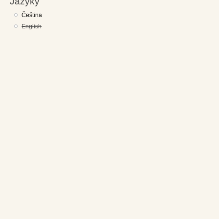
Jazyky
Čeština
English