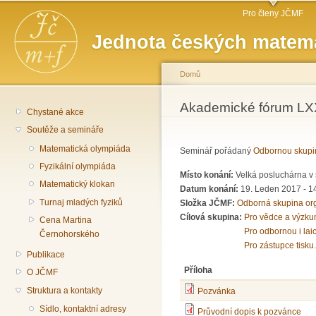
Hlavní menu
Př
Pro členy JČMF
hl
Jednota českých matema
o
Domů
Jste zde
Akademické fórum LXXV
Chystané akce
Soutěže a semináře
Matematická olympiáda
Seminář pořádaný
Odbornou skupi
Fyzikální olympiáda
Místo konání:
Velká posluchárna v 
Matematický klokan
Datum konání:
19. Leden 2017 -
1
Turnaj mladých fyziků
Složka JČMF:
Odborná skupina or
Cílová skupina:
Pro vědce a výzku
Cena Martina
Pro odbornou i lai
Černohorského
Pro zástupce tisku.
Publikace
Příloha
O JČMF
Struktura a kontakty
Pozvánka
Sídlo, kontaktní adresy
Průvodní dopis k pozvánce