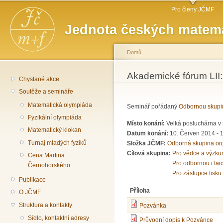
Hlavní menu
Př
Pro členy JČMF
hl
Jednota českých matema
o
Domů
Jste zde
Akademické fórum LII
Chystané akce
Soutěže a semináře
Matematická olympiáda
Seminář pořádaný
Odbornou skupi
Fyzikální olympiáda
Místo konání:
Velká posluchárna v 
Matematický klokan
Datum konání:
10. Červen 2014 -
Turnaj mladých fyziků
Složka JČMF:
Odborná skupina or
Cílová skupina:
Pro vědce a výzku
Cena Martina
Pro odbornou i lai
Černohorského
Pro zástupce tisku.
Publikace
Příloha
O JČMF
Struktura a kontakty
Pozvánka
Sídlo, kontaktní adresy
Průvodní dopis k Pozvánce