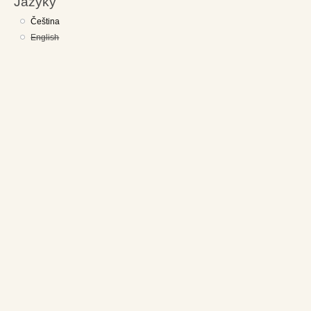
Jazyky
Čeština
English