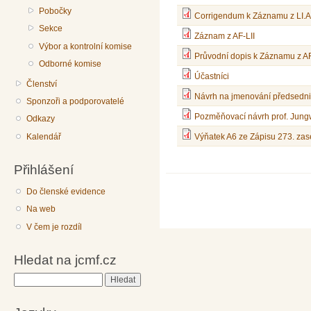
Pobočky
Corrigendum k Záznamu z LI.
Sekce
Záznam z AF-LII
Výbor a kontrolní komise
Průvodní dopis k Záznamu z AF
Odborné komise
Účastníci
Členství
Návrh na jmenování předsedn
Sponzoři a podporovatelé
Pozměňovací návrh prof. Jung
Odkazy
Kalendář
Výňatek A6 ze Zápisu 273. za
Přihlášení
Do členské evidence
Na web
V čem je rozdíl
Hledat na jcmf.cz
Hledat