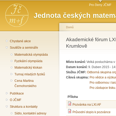
Hlavní menu
Př
Pro členy JČMF
hl
Jednota českých matema
o
Domů
Jste zde
Akademické fórum LXI
Chystané akce
Krumlově
Soutěže a semináře
Matematická olympiáda
Fyzikální olympiáda
Místo konání:
Velká posluchárna v 
Datum konání:
9. Duben 2015 -
14
Matematický klokan
Složka JČMF:
Odborná skupina or
Turnaj mladých fyziků
Cílová skupina:
Pro vědce a výzku
Cena Martina
Pro odbornou i lai
Černohorského
Pro zástupce tisku.
Publikace
Příloha
O JČMF
Pozvánka na LXI.AF
Struktura a kontakty
Průvodní dopis k pozvánce
Sídlo, kontaktní adresy