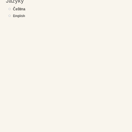
Jazyky
Čeština
English