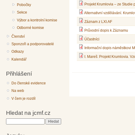
Projekt Krumlovia – ze Studie 
Pobočky
Sekce
Alternativní vzdělávání. Kruml
Výbor a kontrolní komise
Záznam z LXI.AF
Odborné komise
Průvodní dopis k Záznamu
Členství
Účastníci
Sponzoři a podporovatelé
Informační dopis náměstkovi M
Odkazy
I. Mareš: Projekt Krumlovia. 
Kalendář
Přihlášení
Do členské evidence
Na web
V čem je rozdíl
Hledat na jcmf.cz
Hledat