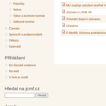
Pobočky
MU zvažuje založení dceřiné 
Sekce
Záznam z LXXIII. AF
Výbor a kontrolní komise
Průvodní dopis k záznamu
Odborné komise
Účastníci
Členství
P. Mertlík: Výchova podnikoh
Sponzoři a podporovatelé
Odkazy
Kalendář
Přihlášení
Do členské evidence
Na web
V čem je rozdíl
Hledat na jcmf.cz
Hledat