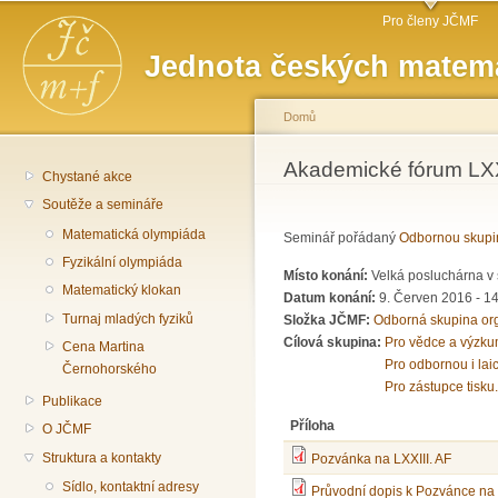
Hlavní menu
Př
Pro členy JČMF
hl
Jednota českých matema
o
Domů
Jste zde
Akademické fórum LXX
Chystané akce
Soutěže a semináře
Matematická olympiáda
Seminář pořádaný
Odbornou skupi
Fyzikální olympiáda
Místo konání:
Velká posluchárna v 
Matematický klokan
Datum konání:
9. Červen 2016 -
14
Turnaj mladých fyziků
Složka JČMF:
Odborná skupina or
Cílová skupina:
Pro vědce a výzku
Cena Martina
Pro odbornou i lai
Černohorského
Pro zástupce tisku.
Publikace
Příloha
O JČMF
Struktura a kontakty
Pozvánka na LXXIII. AF
Sídlo, kontaktní adresy
Průvodní dopis k Pozvánce na 