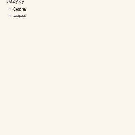
Jazyky
Čeština
English