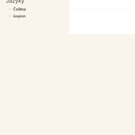
Jazyky
Čeština
English