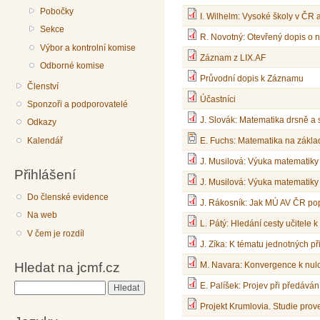
Pobočky
I. Wilhelm: Vysoké školy v ČR a
Sekce
R. Novotný: Otevřený dopis o 
Výbor a kontrolní komise
Záznam z LIX.AF
Odborné komise
Průvodní dopis k Záznamu
Členství
Účastníci
Sponzoři a podporovatelé
J. Slovák: Matematika drsně a
Odkazy
Kalendář
E. Fuchs: Matematika na základ
J. Musilová: Výuka matematiky –
Přihlášení
J. Musilová: Výuka matematiky –
Do členské evidence
J. Rákosník: Jak MÚ AV ČR po
Na web
L. Pátý: Hledání cesty učitele 
V čem je rozdíl
J. Zíka: K tématu jednotných p
Hledat na jcmf.cz
M. Navara: Konvergence k nulo
E. Palíšek: Projev při předáv
Hledat
Projekt Krumlovia. Studie prove