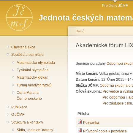
Hlavní menu
Př
Pro členy JČMF
hl
Jednota českých matema
o
Domů
Jste zde
Akademické fórum LIX
Chystané akce
Soutěže a semináře
Matematická olympiáda
Seminář pořádaný
Odbornou skupi
Fyzikální olympiáda
Místo konání:
Velká posluchárna v 
Matematický klokan
Datum konání:
12. Únor 2015 -
14:
Turnaj mladých fyziků
Složka JČMF:
Odborná skupina or
Cílová skupina:
Pro vědce a výzku
Cena Martina
Pro odbornou i lai
Černohorského
Pro zástupce tisku.
Publikace
Příloha
O JČMF
Struktura a kontakty
Pozvánka
Sídlo, kontaktní adresy
Průvodní dopis k pozvánce