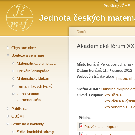
Hlavní menu
Př
Pro členy JČMF
hl
Jednota českých matema
o
Domů
Jste zde
Akademické fórum XXX
Chystané akce
Soutěže a semináře
Matematická olympiáda
Místo konání:
Velká posluchárna v 
Datum konání:
11. Prosinec 2012 
Fyzikální olympiáda
Webové stránky akce:
http://jcmf.
Matematický klokan
Turnaj mladých fyziků
Složka JČMF:
Odborná skupina or
Cena Martina
Cílová skupina:
Pro učitele.
Černohorského
Pro vědce a výzku
Pro odbornou i lai
Publikace
O JČMF
Příloha
Struktura a kontakty
Pozvánka a program
Sídlo, kontaktní adresy