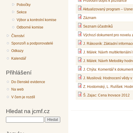
Průvodní dopis k pozvánce
Pobočky
Aktualizovaný program – Usne
Sekce
Záznam
Výbor a kontrolní komise
Seznam účastníků
Odborné komise
Výchozí dokument pro novelu 
Členství
Sponzoři a podporovatelé
J. Rákosník: Základní informac
Odkazy
J. Málek: Návrh multikriteriál
Kalendář
J. Málek: Návrh Metodiky hod
J. Chýla: Komentář k dokument
Přihlášení
J. Musilová: Hodnocení vědy 
Do členské evidence
Z. Hostomský, L. Rulíšek: Ho
Na web
Š. Zajac: Cena Inovace 2012
V čem je rozdíl
Hledat na jcmf.cz
Hledat