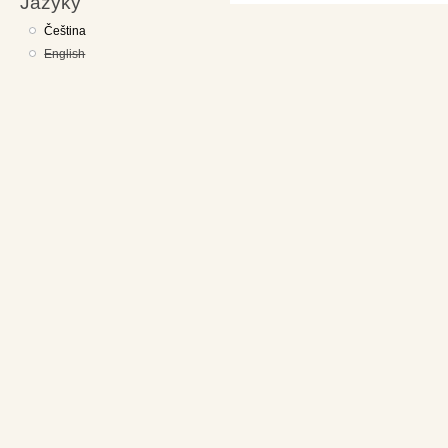
Jazyky
Čeština
English