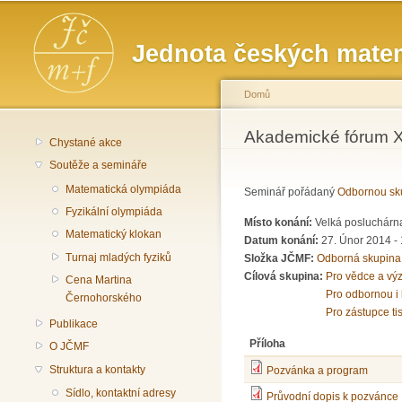
Hlavní menu
Jednota českých matem
Domů
Jste zde
Akademické fórum XL
Chystané akce
Soutěže a semináře
Matematická olympiáda
Seminář pořádaný
Odbornou sku
Fyzikální olympiáda
Místo konání:
Velká posluchárna
Matematický klokan
Datum konání:
27. Únor 2014 -
Turnaj mladých fyziků
Složka JČMF:
Odborná skupina
Cílová skupina:
Pro vědce a vý
Cena Martina
Pro odbornou i 
Černohorského
Pro zástupce ti
Publikace
Příloha
O JČMF
Struktura a kontakty
Pozvánka a program
Sídlo, kontaktní adresy
Průvodní dopis k pozvánce