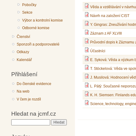
Pobočky
Věda a vzdělávání v návrh
Sekce
Návrh na založení CIST
Výbor a kontrolní komise
Y. Gingras: Zneužívání ho
Odborné komise
Záznam z AF XLVIII
Členství
Průvodní dopis k Záznamu z
Sponzoři a podporovatelé
Účastníci
Odkazy
Kalendář
E. Syková: Věda a výzkum b
T. Stöckelová: Věda ve spol
Přihlášení
J. Musilová: Hodnocení věd
Do členské evidence
L. Pátý: Současné neporoz
Na web
K. H. Siemsen: Finlands edu
V čem je rozdíl
Science, technology, engine
Hledat na jcmf.cz
Hledat