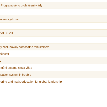
u Programového prohlášení vlády
dnocení výzkumu
 AF XLVIII
y zasluhovaly samosatné ministerstvo
ečnosti
y
umění obsahu slova věda
cation system in trouble
ering and math: education for global leadership