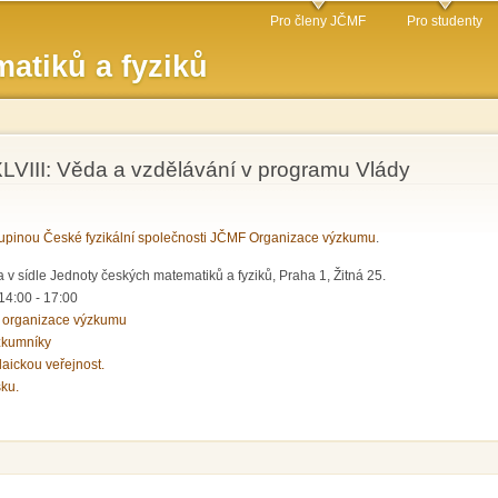
Přejít k
Pro členy JČMF
Pro studenty
hlavnímu
atiků a fyziků
obsahu
VIII: Věda a vzdělávání v programu Vlády
pinou České fyzikální společnosti JČMF Organizace výzkumu
.
 v sídle Jednoty českých matematiků a fyziků, Praha 1, Žitná 25.
14:00
-
17:00
 organizace výzkumu
zkumníky
laickou veřejnost.
sku.