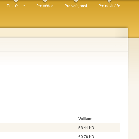
Pro učitele
Pro vědce
Pro veřejnost
Pro novináře
Velikost
58.44 KB
60.78 KB