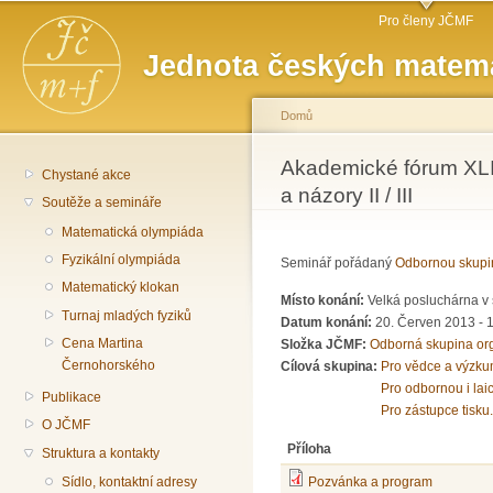
Hlavní menu
Př
Pro členy JČMF
hl
Jednota českých matema
o
Domů
Jste zde
Akademické fórum XLII
Chystané akce
a názory II / III
Soutěže a semináře
Matematická olympiáda
Fyzikální olympiáda
Seminář pořádaný
Odbornou skupi
Matematický klokan
Místo konání:
Velká posluchárna v 
Turnaj mladých fyziků
Datum konání:
20. Červen 2013 -
Cena Martina
Složka JČMF:
Odborná skupina or
Černohorského
Cílová skupina:
Pro vědce a výzku
Pro odbornou i lai
Publikace
Pro zástupce tisku.
O JČMF
Příloha
Struktura a kontakty
Sídlo, kontaktní adresy
Pozvánka a program