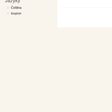
Jazyky
Čeština
English