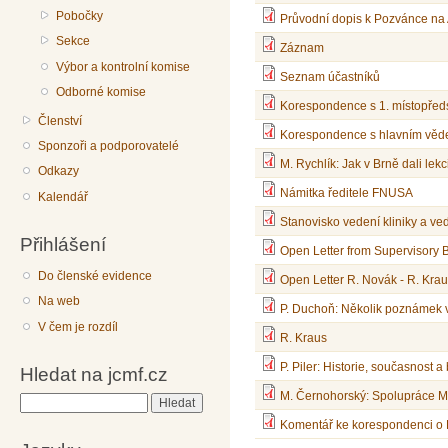
Pobočky
Průvodní dopis k Pozvánce na
Sekce
Záznam
Výbor a kontrolní komise
Seznam účastníků
Odborné komise
Korespondence s 1. místopřed
Členství
Korespondence s hlavním věd
Sponzoři a podporovatelé
M. Rychlík: Jak v Brně dali lek
Odkazy
Námitka ředitele FNUSA
Kalendář
Stanovisko vedení kliniky a ve
Přihlášení
Open Letter from Supervisory
Do členské evidence
Open Letter R. Novák - R. Kra
Na web
P. Duchoň: Několik poznámek 
V čem je rozdíl
R. Kraus
P. Piler: Historie, současnost
Hledat na jcmf.cz
M. Černohorský: Spolupráce 
Hledat
Komentář ke korespondenci o