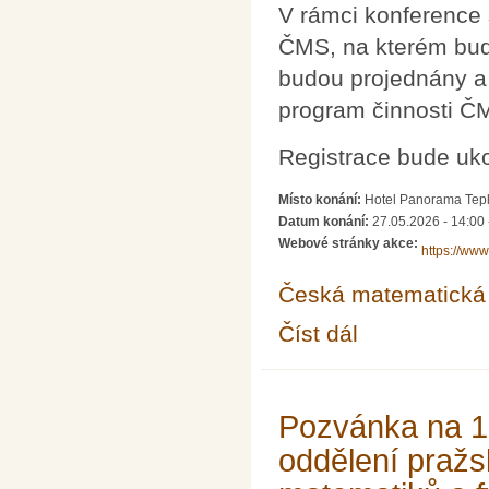
V rámci konference
ČMS, na kterém bud
budou projednány a 
program činnosti ČM
Registrace bude uk
Místo konání:
Hotel Panorama Tepl
Datum konání:
27.05.2026 - 14:00
Webové stránky akce:
https://ww
Česká matematická 
Číst dál
Konference českých 
Pozvánka na 10
oddělení praž