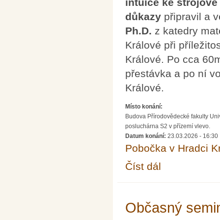
intuice ke strojové
důkazy
připravil a 
Ph.D.
z katedry mat
Králové při příleži
Králové. Po cca 60
přestávka a po ní 
Králové.
Místo konání:
Budova Přírodovědecké fakulty Univ
posluchárna S2 v přízemí vlevo.
Datum konání:
23.03.2026 - 16:30
Pobočka v Hradci K
Číst dál
Formální obrat v matem
Občasný semin