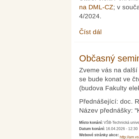
na DML-CZ
; v souč
4/2024.
Číst dál
Pokroky matematiky, f
Občasný semin
Zveme vás na další
se bude konat ve čt
(budova Fakulty ele
Přednášející: doc. 
Název přednášky: "
Místo konání:
VŠB-Technická unive
Datum konání:
16.04.2026 - 12:30
Webové stránky akce:
http://am.v