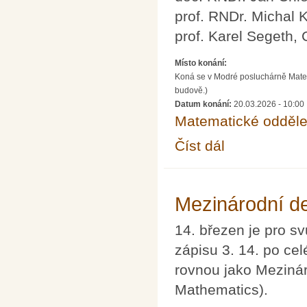
prof. RNDr. Michal 
prof. Karel Segeth,
Místo konání:
Koná se v Modré posluchárně Matem
budově.)
Datum konání:
20.03.2026 - 10:00
Matematické odděle
Číst dál
100 let od narození p
Mezinárodní d
14. březen je pro s
zápisu 3. 14. po ce
rovnou jako Mezinár
Mathematics).