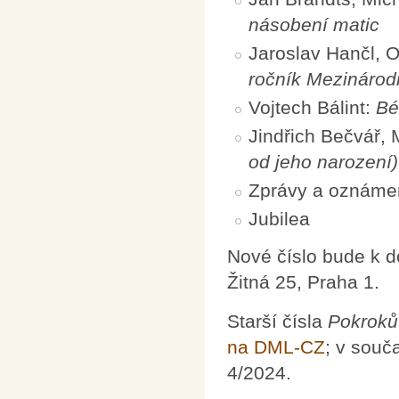
násobení matic
Jaroslav Hančl, 
ročník Mezinárod
Vojtech Bálint:
Bé
Jindřich Bečvář,
od jeho narození)
Zprávy a oznáme
Jubilea
Nové číslo bude k 
Žitná 25, Praha 1.
Starší čísla
Pokroků
na DML-CZ
; v souč
4/2024.