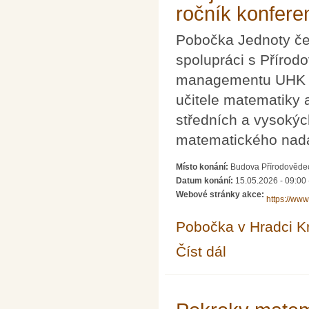
ročník konfere
Pobočka Jednoty če
spolupráci s Přírod
managementu UHK po
učitele matematiky 
středních a vysoký
matematického nadá
Místo konání:
Budova Přírodovědec
Datum konání:
15.05.2026 - 09:00
Webové stránky akce:
https://www
Pobočka v Hradci K
Číst dál
Ani jeden matematický