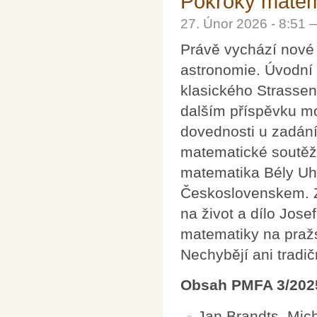
Pokroky matema
27. Únor 2026 - 8:51
Právě vychází nové 
astronomie. Úvodní 
klasického Strassen
dalším příspěvku m
dovednosti u zadání
matematické soutěž
matematika Bély Uhr
Československem. Zá
na život a dílo Jos
matematiky na pražs
Nechybějí ani tradič
Obsah PMFA 3/202
Jan Brandts, Mic