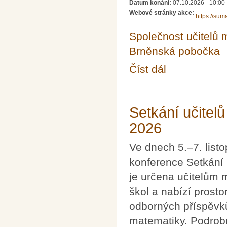
Datum konání:
07.10.2026 - 10:00
Webové stránky akce:
https://sum
Společnost učitelů 
Brněnská pobočka
Číst dál
Celostátní konference
Setkání učitel
2026
Ve dnech 5.–7. list
konference Setkání 
je určena učitelům 
škol a nabízí prosto
odborných příspěvků
matematiky. Podrobn