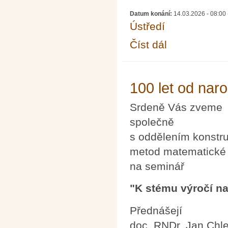
Datum konání:
14.03.2026 -
08:00
Ústředí
Číst dál
Mezinárodní den mate
100 let od nar
Srdeně Vás zveme
společně
s oddělením konstru
metod matematické
na seminář
"K stému výročí na
Přednášejí
doc. RNDr. Jan Chl