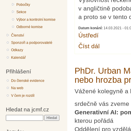
Pobočky
v angličtině podob
Sekce
a proto se v tento 
Výbor a kontrolní komise
Odborné komise
Datum konání:
14.03.2021 -
01:
Ústředí
Členství
Sponzoři a podporovatelé
Číst dál
MEZINÁRODNÍ DEN 
Odkazy
Kalendář
PhDr. Urban Ma
Přihlášení
nebo hrozba pr
Do členské evidence
Na web
Vážené kolegyně a 
V čem je rozdíl
srdečně vás zveme
Hledat na jcmf.cz
Generativní AI: po
Hledat
kterou pořádá
Oddělení pro vzdělá