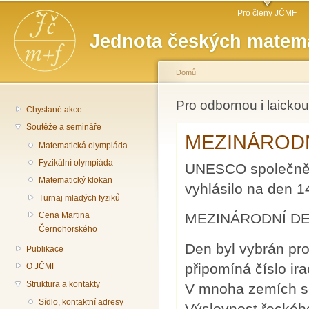
Hlavní menu
Př
Pro členy JČMF
hl
Jednota českých matema
o
Domů
Jste zde
Pro odbornou i laickou
Chystané akce
Soutěže a semináře
MEZINÁRODNÍ
Matematická olympiáda
Fyzikální olympiáda
UNESCO společně s
Matematický klokan
vyhlásilo na den 
Turnaj mladých fyziků
MEZINÁRODNÍ DE
Cena Martina
Černohorského
Den byl vybrán pro
Publikace
připomíná číslo ir
O JČMF
Struktura a kontakty
V mnoha zemích se 
Sídlo, kontaktní adresy
Výslovnost řeckéh