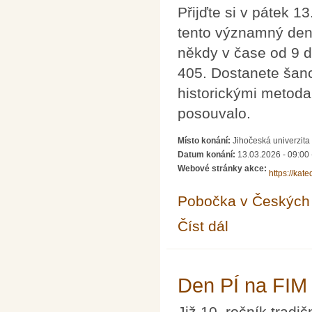
Přijďte si v pátek 1
tento významný den
někdy v čase od 9 
405. Dostanete šanci
historickými metodam
posouvalo.
Místo konání:
Jihočeská univerzita
Datum konání:
13.03.2026 -
09:00
Webové stránky akce:
https://kat
Pobočka v Českých 
Číst dál
Mezinárodní den Pi 2
Den PÍ na FIM
Již 10. ročník tradi