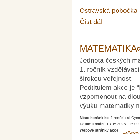
Ostravská pobočka
Číst dál
Občasný seminář z m
MATEMATIKA∞Z
Jednota českých mat
1. ročník vzdělávací
širokou veřejnost.
Podtitulem akce je 
vzpomenout na dlou
výuku matematiky ne
Místo konání:
konferenční sál Gymn
Datum konání:
13.05.2026 - 15:00
Webové stránky akce:
http://www.