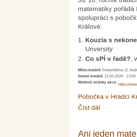
matematiky pořádá 
spolupráci s poboč
Králové.
Kouzla s nekon
Unversity
Co sPÍ v řadě?
, 
Místo konání:
Posluchárna J1, bud
Datum konání:
12.03.2026 - 13:00
Webové stránky akce:
https://www
Pobočka v Hradci K
Číst dál
Den PÍ na FIM
Ani jeden mate