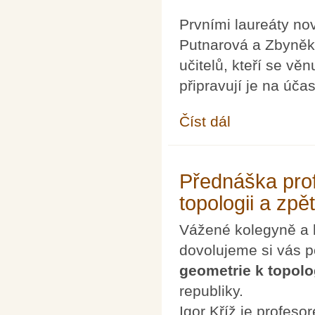
Prvními laureáty no
Putnarová a Zbyněk V
učitelů, kteří se vě
připravují je na úč
Číst dál
Cena Cantor za rok 2
Přednáška prof
topologii a zpět
Vážené kolegyně a 
dovolujeme si vás 
geometrie k topolog
republiky.
Igor Kříž je profes