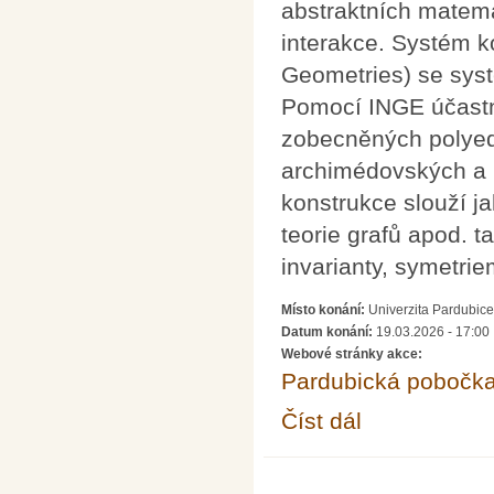
abstraktních matema
interakce. Systém k
Geometries) se sys
Pomocí INGE účastní
zobecněných polyedr
archimédovských a k
konstrukce slouží j
teorie grafů apod. 
invarianty, symetri
Místo konání:
Univerzita Pardubice
Datum konání:
19.03.2026 - 17:00
Webové stránky akce:
Pardubická pobočk
Číst dál
Přednáška Jana Šmíd