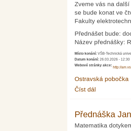
Zveme vás na další
se bude konat ve čt
Fakulty elektrotech
Přednášet bude: doc
Název přednášky: R
Místo konání:
VŠB-Technická unive
Datum konání:
26.03.2026 - 12:30
Webové stránky akce:
http://am.v
Ostravská pobočka
Číst dál
Občasný seminář z m
Přednáška Jan
Matematika dotykem