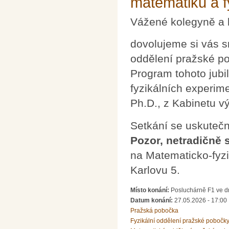
matematiků a f
Vážené kolegyně a 
dovolujeme si vás s
oddělení pražské p
Program tohoto jubi
fyzikálních experim
Ph.D., z Kabinetu 
Setkání se uskutečn
Pozor, netradičně 
na Matematicko-fyzik
Karlovu 5.
Místo konání:
Posluchárně F1 ve dr
Datum konání:
27.05.2026 - 17:00
Pražská pobočka
Fyzikální oddělení pražské pobočk