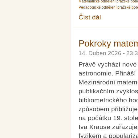
Matematické oddělení pražské pob
Pedagogické oddělení pražské po
Číst dál
Pozvánka na 100. setk
Pokroky matema
14. Duben 2026 - 23
Právě vychází nové 
astronomie. Přináší
Mezinárodní matema
publikačním zvyklo
bibliometrického h
způsobem přibližuj
na počátku 19. stole
Iva Krause zařazuj
fyzikem a popularizá