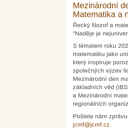
Mezinárodní d
Matematika a 
Řecký filozof a mat
"Naděje je nejunive
S tématem roku 202
matematiku jako uni
který inspiruje poro
společných výzev li
Mezinárodní den m
základních věd (IBS
a Mezinárodní mate
regionálních organiz
Pošlete nám zprávu
jcmf@jcmf.cz
.