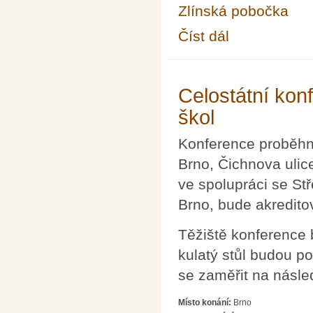
Zlínská pobočka
Číst dál
MATEMATIKA∞ZLÍN – 
Celostátní kon
škol
Konference proběhne
Brno, Čichnova ulic
ve spolupráci se Stř
Brno, bude akredito
Těžiště konference 
kulatý stůl budou 
se zaměřit na násled
Místo konání:
Brno