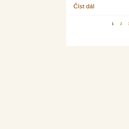
Číst dál
Pokroky matematiky, f
Stránky
1
2