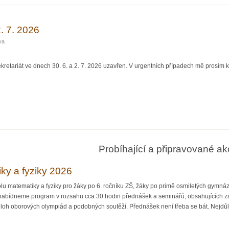
2. 7. 2026
va
retariát ve dnech 30. 6. a 2. 7. 2026 uzavřen. V urgentních případech mě prosím k
 2026
Probíhající a připravované ak
iky a fyziky 2026
 matematiky a fyziky pro žáky po 6. ročníku ZŠ, žáky po primě osmiletých gymnázií 
nabídneme program v rozsahu cca 30 hodin přednášek a seminářů, obsahujících 
 úloh oborových olympiád a podobných soutěží. Přednášek není třeba se bát. Nejdůlež