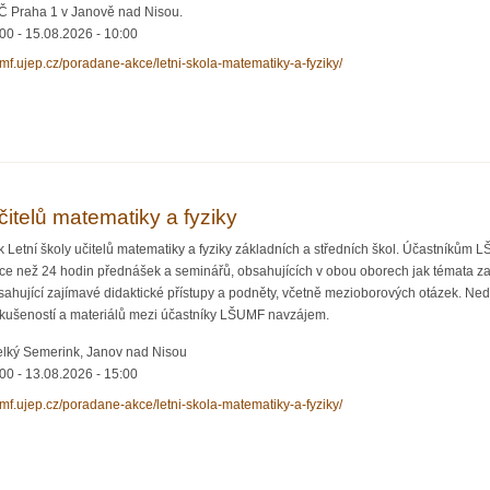
MČ Praha 1 v Janově nad Nisou.
:00
-
15.08.2026 - 10:00
jcmf.ujep.cz/poradane-akce/letni-skola-matematiky-a-fyziky/
 fyziky 2026
čitelů matematiky a fyziky
 Letní školy učitelů matematiky a fyziky základních a středních škol. Účastníkům 
íce než 24 hodin přednášek a seminářů, obsahujících v obou oborech jak témata 
sahující zajímavé didaktické přístupy a podněty, včetně mezioborových otázek. Ned
 zkušeností a materiálů mezi účastníky LŠUMF navzájem.
lký Semerink, Janov nad Nisou
:00
-
13.08.2026 - 15:00
jcmf.ujep.cz/poradane-akce/letni-skola-matematiky-a-fyziky/
lů matematiky a fyziky