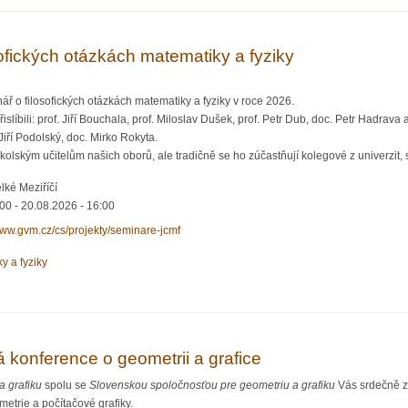
sofických otázkách matematiky a fyziky
ř o filosofických otázkách matematiky a fyziky v roce 2026.
řislíbili: prof. Jiří Bouchala, prof. Miloslav Dušek, prof. Petr Dub, doc. Petr Hadrav
Jiří Podolský, doc. Mirko Rokyta.
olským učitelům našich oborů, ale tradičně se ho zúčastňují kolegové z univerzit, st
lké Meziříčí
:00
-
20.08.2026 - 16:00
www.gvm.cz/cs/projekty/seminare-jcmf
y a fyziky
kých otázkách matematiky a fyziky
 konference o geometrii a grafice
a grafiku
spolu se
Slovenskou spoločnosťou pre geometriu a grafiku
Vás srdečně z
etrie a počítačové grafiky.