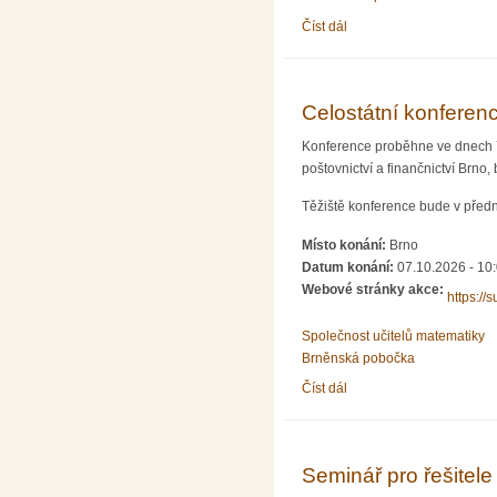
Číst dál
Seminář pro řešitele Mat
Celostátní konferenc
Konference proběhne ve dnech 7.
poštovnictví a finančnictví Brno,
Těžiště konference bude v předn
Místo konání:
Brno
Datum konání:
07.10.2026 - 10
Webové stránky akce:
https://
Společnost učitelů matematiky
Brněnská pobočka
Číst dál
Celostátní konference uč
Seminář pro řešitele