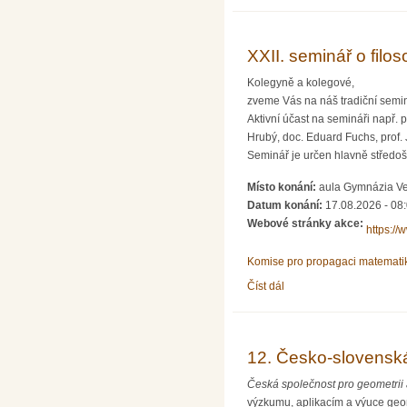
XXII. seminář o filo
Kolegyně a kolegové,
zveme Vás na náš tradiční seminá
Aktivní účast na semináři např. p
Hrubý, doc. Eduard Fuchs, prof. 
Seminář je určen hlavně středošk
Místo konání:
aula Gymnázia Ve
Datum konání:
17.08.2026 - 08
Webové stránky akce:
https://
Komise pro propagaci matematik
Číst dál
XXII. seminář o filosofic
12. Česko-slovenská
Česká společnost pro geometrii 
výzkumu, aplikacím a výuce geom