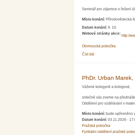
Seminář pro zájemce o řešení ú
Místo konání:
Přírodovědecká fa
Datum konání:
9. 10.
Webové stránky akce:
http://w
Olomoucká pobočka
Číst dál
Seminář pro řešitele Mat
PhDr. Urban Marek, 
Vážené kolegyně a kolegové,
srdečně vás zveme na přednáš
Oddělení pro vzdělávání v mate
Místo konání:
bude upřesněno v
Datum konání:
03.11.2026 - 17
Pražská pobočka
Fyzikální oddělení pražské pob