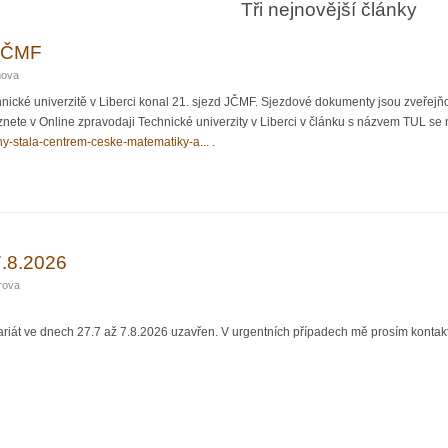
Tři nejnovější články
 JČMF
nova
nické univerzitě v Liberci konal 21. sjezd JČMF. Sjezdové dokumenty jsou zveřejň
ete v Online zpravodaji Technické univerzity v Liberci v článku s názvem TUL se na
i-dny-stala-centrem-ceske-matematiky-a...
.
7.8.2026
rova
iát ve dnech 27.7 až 7.8.2026 uzavřen. V urgentních případech mě prosím kontakt
2026