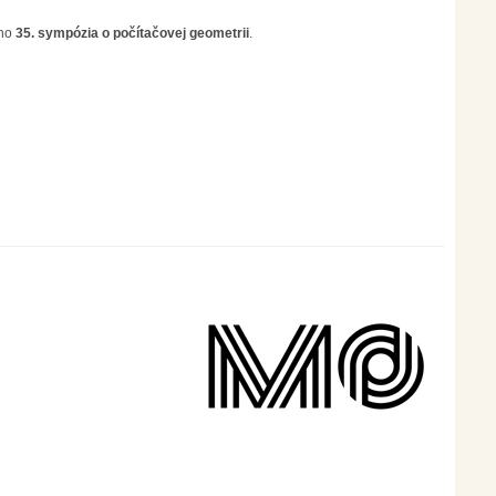
ého
35. sympózia o počítačovej geometrii
.