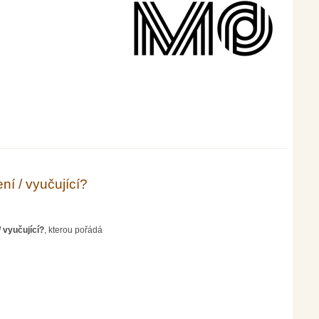
í / vyučující?
 vyučující?
, kterou pořádá