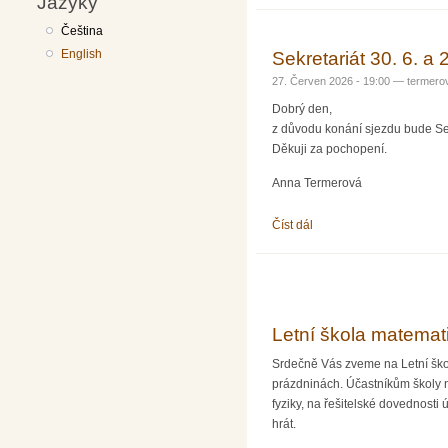
Jazyky
Čeština
English
Sekretariát 30. 6. a 
27. Červen 2026 - 19:00 —
termero
Dobrý den,
z důvodu konání sjezdu bude Sek
Děkuji za pochopení.
Anna Termerová
Číst dál
Sekretariát 30. 6. a 2. 7.
Letní škola matemat
Srdečně Vás zveme na Letní školu
prázdninách. Účastníkům školy 
fyziky, na řešitelské dovednosti
hrát.