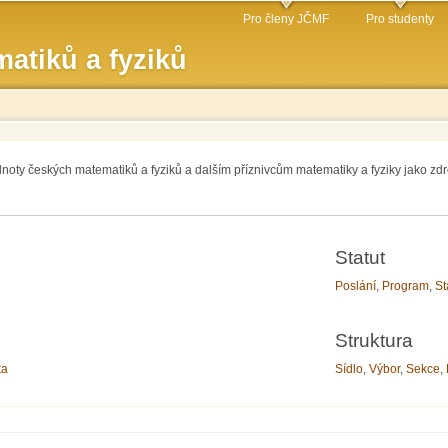
Přejít k
Pro členy JČMF
Pro studenty
hlavnímu
atiků a fyziků
obsahu
dnoty českých matematiků a fyziků a dalším příznivcům matematiky a fyziky jako zdr
Statut
Poslání
,
Program
,
St
Struktura
ka
Sídlo
,
Výbor
,
Sekce
,