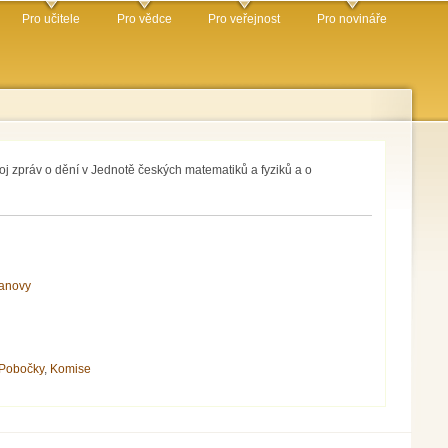
Pro učitele
Pro vědce
Pro veřejnost
Pro novináře
oj zpráv o dění v Jednotě českých matematiků a fyziků a o
anovy
Pobočky
,
Komise