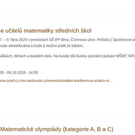
ematické olympiády (kategorie A)
e učitelů matematiky středních škol
 – 9. října 2026 v prostorách SŠ IPF Brno, Čichnova ulice. Pořádá ji Společnost uč
 bude akreditována a bude ji možno platit ze šablon.
áškách, dílnách a kulatém stolu. Na kulatý stůl budou pozváni zástupci MŠMT, NPI,
:00
-
09.10.2026 - 14:00
suma-jcmf-cz.cms.webnode.cz/news/celostatni-konference-ucitelu-m...
itelů matematiky středních škol
 Matematické olympiády (kategorie A, B a C)