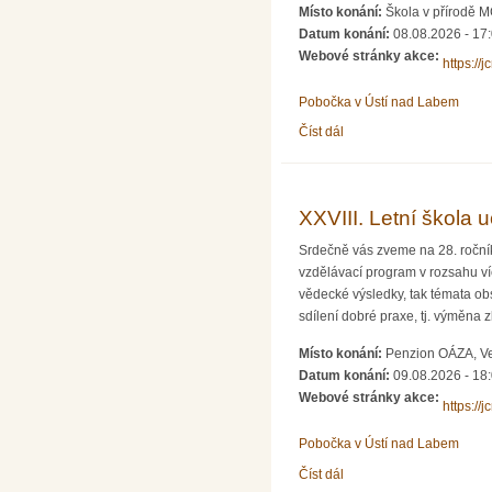
Místo konání:
Škola v přírodě 
Datum konání:
08.08.2026 - 17
Webové stránky akce:
https://
Pobočka v Ústí nad Labem
Číst dál
Letní škola matematiky a
XXVIII. Letní škola u
Srdečně vás zveme na 28. ročník
vzdělávací program v rozsahu v
vědecké výsledky, tak témata ob
sdílení dobré praxe, tj. výměna
Místo konání:
Penzion OÁZA, Ve
Datum konání:
09.08.2026 - 18
Webové stránky akce:
https://
Pobočka v Ústí nad Labem
Číst dál
XXVIII. Letní škola učite