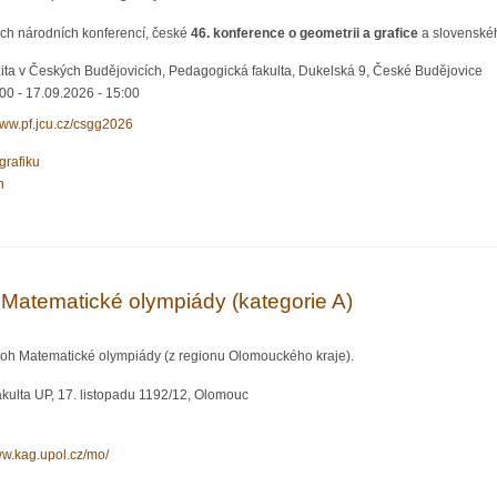
ích národních konferencí, české
46. konference o geometrii a grafice
a slovensk
ita v Českých Budějovicích, Pedagogická fakulta, Dukelská 9, České Budějovice
:00
-
17.09.2026 - 15:00
www.pf.jcu.cz/csgg2026
grafiku
h
erence o geometrii a grafice
e Matematické olympiády (kategorie A)
loh Matematické olympiády (z regionu Olomouckého kraje).
kulta UP, 17. listopadu 1192/12, Olomouc
ww.kag.upol.cz/mo/