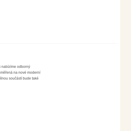
LŠ nabízíme odborný
zaměřená na nové moderní
ílnou součástí bude také