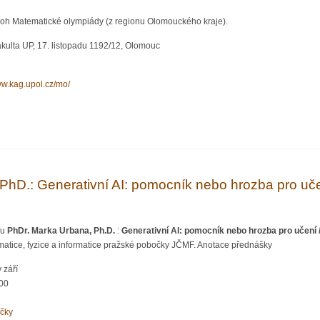
loh Matematické olympiády (z regionu Olomouckého kraje).
kulta UP, 17. listopadu 1192/12, Olomouc
ww.kag.upol.cz/mo/
ematické olympiády (kategorie A, B a C)
PhD.: Generativní AI: pomocník nebo hrozba pro učen
ku
PhDr. Marka Urbana, Ph.D.
:
Generativní AI: pomocník nebo hrozba pro učení /
matice, fyzice a informatice pražské pobočky JČMF. Anotace přednášky
 září
:00
očky