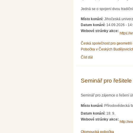
Jedná se o spojení dvou tradičn
Místo konání:
Jihočeská univerz
Datum konání:
14.09.2026 - 14
Webové stránky akce:
https://
Česká společnost pro geometrii 
Pobočka v Českých Budějovicíc
Číst dál
12. Česko-slovenská konf
Seminář pro řešitel
Seminář pro zájemce o řešení ú
Místo konání:
Přírodovědecká fa
Datum konání:
18. 9.
Webové stránky akce:
http://w
Olomoucká pobočka