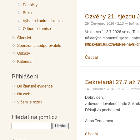
Pobočky
Sekce
Ozvěny 21. sjezdu
Výbor a kontrolní komise
29. Červenec 2026 - 2:13 —
hofma
Odborné komise
Ve dnech 1.-3.7.2026 se na Tech
Členství
některých momentů sjezdu nalezn
https://tuni.tul.cz/a/tul-se-na-tr
Sponzoři a podporovatelé
Odkazy
Číst dál
Ozvěny 21. sjezdu JČMF
Kalendář
Přihlášení
Sekretariát 27.7 až 
Do členské evidence
14. Červenec 2026 - 11:26 —
terme
Na web
Dobrý den,
V čem je rozdíl
z důvodu dovolené bude Sekretar
Děkuji za pochopení.
Hledat na jcmf.cz
Anna Termerová
Hledat
Číst dál
Sekretariát 27.7 až 7.8.