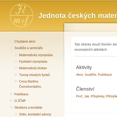
Hlavní menu
Jednota českých matem
Chystané akce
Tyto stránky slouží členům Je
Soutěže a semináře
souvisejících aktivitách.
Matematická olympiáda
Fyzikální olympiáda
Aktivity
Matematický klokan
Akce
,
Soutěže
,
Publikace
Turnaj mladých fyziků
Cena Martina
Černohorského
Členství
Publikace
Proč
,
Jak
,
Příspěvky
,
Přihláš
O JČMF
Struktura a kontakty
Sídlo, kontaktní adresy