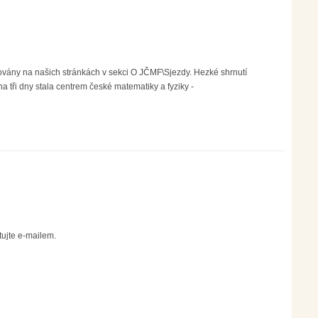
ovány na našich stránkách v sekci O JČMF\Sjezdy. Hezké shrnutí
 tři dny stala centrem české matematiky a fyziky -
ujte e-mailem.