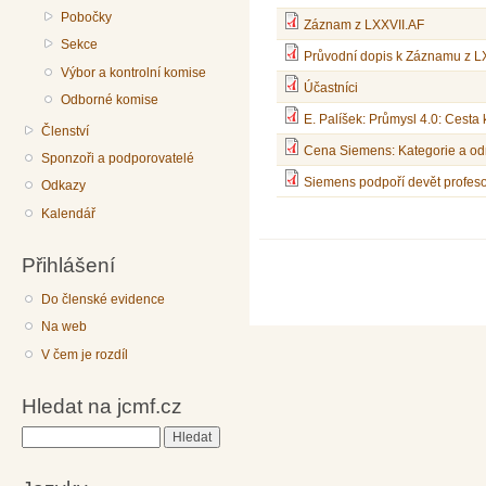
Pobočky
Záznam z LXXVII.AF
Sekce
Průvodní dopis k Záznamu z L
Výbor a kontrolní komise
Účastníci
Odborné komise
E. Palíšek: Průmysl 4.0: Ces
Členství
Cena Siemens: Kategorie a o
Sponzoři a podporovatelé
Siemens podpoří devět profeso
Odkazy
Kalendář
Přihlášení
Do členské evidence
Na web
V čem je rozdíl
Hledat na jcmf.cz
Hledat