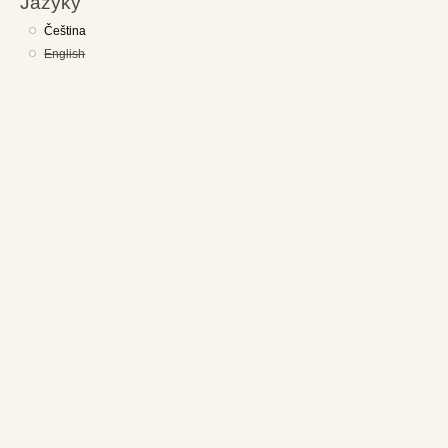
Jazyky
Čeština
English