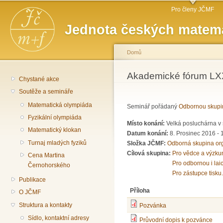
Hlavní menu
Př
Pro členy JČMF
hl
Jednota českých matema
o
Domů
Jste zde
Akademické fórum LXXV
Chystané akce
Soutěže a semináře
Matematická olympiáda
Seminář pořádaný
Odbornou skupi
Fyzikální olympiáda
Místo konání:
Velká posluchárna v 
Matematický klokan
Datum konání:
8. Prosinec 2016 -
Turnaj mladých fyziků
Složka JČMF:
Odborná skupina or
Cílová skupina:
Pro vědce a výzku
Cena Martina
Pro odbornou i lai
Černohorského
Pro zástupce tisku.
Publikace
Příloha
O JČMF
Struktura a kontakty
Pozvánka
Sídlo, kontaktní adresy
Průvodní dopis k pozvánce