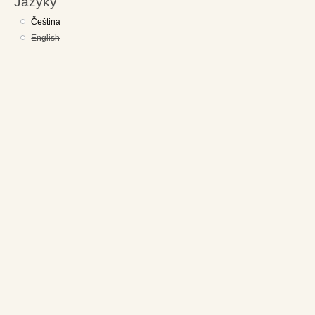
Jazyky
Čeština
English