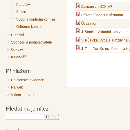
Pobočky
Záznam z LXXX. AF
Sekce
Průvodní dopis k záznamu
Výbor a kontrolní komise
Účastníci
Odborné komise
J. Smrčka: Aktuální stav z po
Členství
V. Růžička: Výdaje a mzdy na 
Sponzoři a podporovatelé
J. Zlatuška: Ke mzdám na veře
Odkazy
Kalendář
Přihlášení
Do členské evidence
Na web
V čem je rozdíl
Hledat na jcmf.cz
Hledat