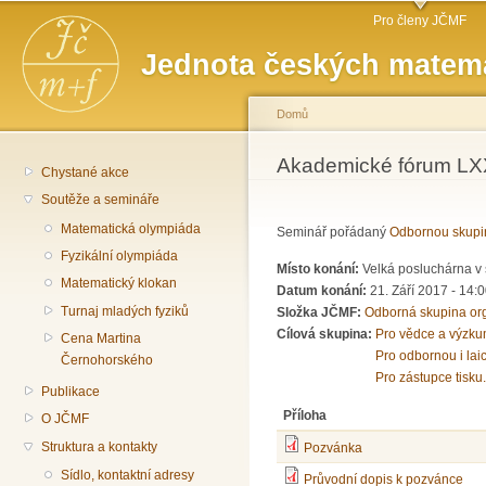
Hlavní menu
Př
Pro členy JČMF
hl
Jednota českých matema
o
Domů
Jste zde
Akademické fórum LXX
Chystané akce
Soutěže a semináře
Matematická olympiáda
Seminář pořádaný
Odbornou skupi
Fyzikální olympiáda
Místo konání:
Velká posluchárna v 
Matematický klokan
Datum konání:
21. Září 2017 -
14:0
Turnaj mladých fyziků
Složka JČMF:
Odborná skupina or
Cílová skupina:
Pro vědce a výzku
Cena Martina
Pro odbornou i lai
Černohorského
Pro zástupce tisku.
Publikace
Příloha
O JČMF
Struktura a kontakty
Pozvánka
Sídlo, kontaktní adresy
Průvodní dopis k pozvánce