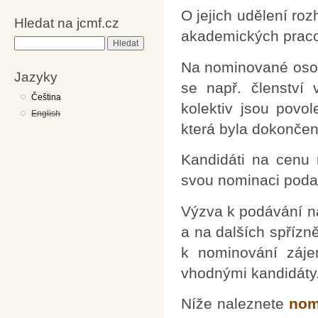
O jejich udělení ro
Hledat na jcmf.cz
akademických pracov
Hledat
Na nominované osob
Jazyky
se např. členství
Čeština
kolektiv jsou povol
English
která byla dokončen
Kandidáti na cenu
svou nominaci poda
Výzva k podávání n
a na dalších spřízn
k nominování záje
vhodnými kandidáty
Níže naleznete
nom