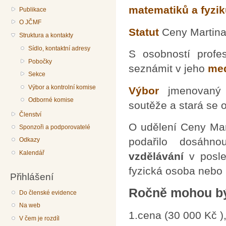
matematiků a fyzik
Publikace
O JČMF
Statut
Ceny Martina
Struktura a kontakty
Sídlo, kontaktní adresy
S osobností profe
Pobočky
seznámit v jeho
med
Sekce
Výbor a kontrolní komise
Výbor
jmenovaný 
Odborné komise
soutěže a stará se o
Členství
O udělení Ceny Mar
Sponzoři a podporovatelé
podařilo dosáhn
Odkazy
Kalendář
vzdělávání
v posl
fyzická osoba nebo k
Přihlášení
Ročně mohou být
Do členské evidence
Na web
1.cena (30 000 Kč )
V čem je rozdíl