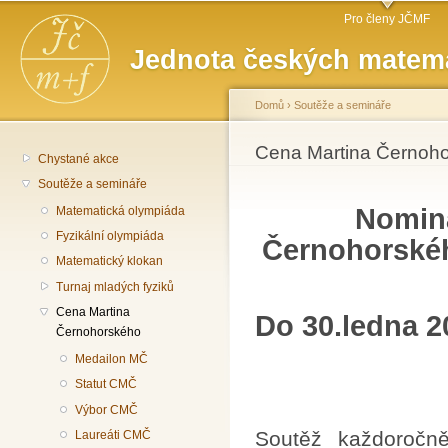
Hlavní menu
Př
Pro členy JČMF
hl
Jednota českých matema
o
Domů
›
Soutěže a semináře
Jste zde
Cena Martina Černoh
Chystané akce
Soutěže a semináře
Nomina
Matematická olympiáda
Fyzikální olympiáda
Černohorskéh
Matematický klokan
Turnaj mladých fyziků
Cena Martina
Do 30.ledna 2
Černohorského
Medailon MČ
Statut CMČ
Výbor CMČ
Soutěž každoročn
Laureáti CMČ