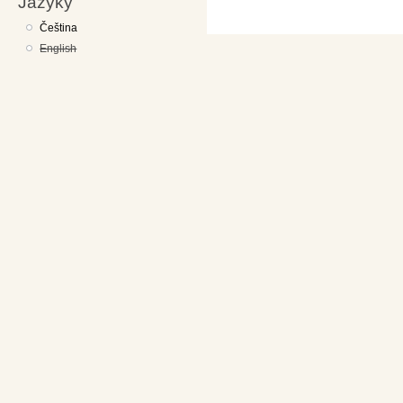
Jazyky
Čeština
English