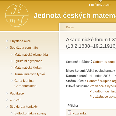
Hlavní menu
Př
Pro členy JČMF
hl
Jednota českých matema
o
Domů
Jste zde
Akademické fórum LXVI
Chystané akce
(18.2.1838–19.2.1916
Soutěže a semináře
Matematická olympiáda
Fyzikální olympiáda
Seminář pořádaný
Odbornou skupi
Matematický klokan
Místo konání:
Velká posluchárna v 
Turnaj mladých fyziků
Datum konání:
14. Leden 2016 -
1
Cena Martina
Složka JČMF:
Odborná skupina or
Černohorského
Cílová skupina:
Pro vědce a výzku
Pro odbornou i lai
Publikace
Pro zástupce tisku.
O JČMF
Příloha
Struktura a kontakty
Sídlo, kontaktní adresy
Pozvánka