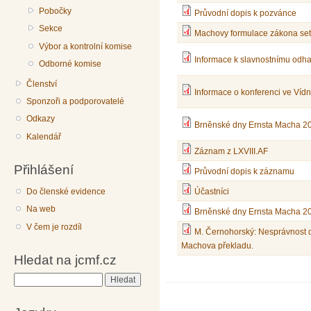
Pobočky
Průvodní dopis k pozvánce
Sekce
Machovy formulace zákona set
Výbor a kontrolní komise
Informace k slavnostnímu odha
Odborné komise
Členství
Informace o konferenci ve Víd
Sponzoři a podporovatelé
Odkazy
Brněnské dny Ernsta Macha 20
Kalendář
Záznam z LXVIII.AF
Přihlášení
Průvodní dopis k záznamu
Do členské evidence
Účastníci
Na web
Brněnské dny Ernsta Macha 2
V čem je rozdíl
M. Černohorský: Nesprávnost 
Machova překladu.
Hledat na jcmf.cz
Hledat