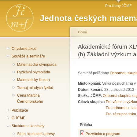
Hlavní menu
Př
Pro členy JČMF
hl
Jednota českých matema
o
Domů
Jste zde
Akademické fórum XLV: 
Chystané akce
(b) Základní výzkum a
Soutěže a semináře
Matematická olympiáda
Fyzikální olympiáda
Seminář pořádaný
Odbornou skupi
Matematický klokan
Místo konání:
Velká posluchárna v 
Turnaj mladých fyziků
Datum konání:
28. Listopad 2013 
Cena Martina
Složka JČMF:
Odborná skupina or
Černohorského
Cílová skupina:
Pro vědce a výzku
Pro odbornou i lai
Publikace
Pro zástupce tisku.
O JČMF
Příloha
Struktura a kontakty
Sídlo, kontaktní adresy
Pozvánka a program