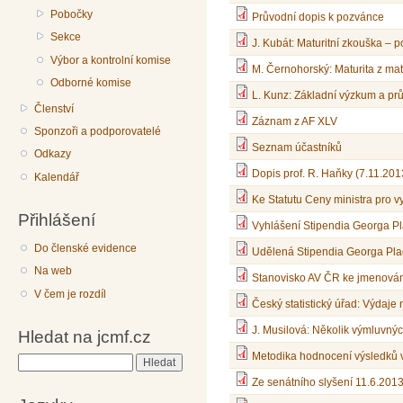
Pobočky
Průvodní dopis k pozvánce
Sekce
J. Kubát: Maturitní zkouška – 
Výbor a kontrolní komise
M. Černohorský: Maturita z mat
Odborné komise
L. Kunz: Základní výzkum a pr
Členství
Záznam z AF XLV
Sponzoři a podporovatelé
Seznam účastníků
Odkazy
Dopis prof. R. Haňky (7.11.201
Kalendář
Ke Statutu Ceny ministra pro vy
Přihlášení
Vyhlášení Stipendia Georga P
Do členské evidence
Udělená Stipendia Georga Pl
Na web
Stanovisko AV ČR ke jmenován
V čem je rozdíl
Český statistický úřad: Výdaje
J. Musilová: Několik výmluvnýc
Hledat na jcmf.cz
Metodika hodnocení výsledků
Hledat
Ze senátního slyšení 11.6.201