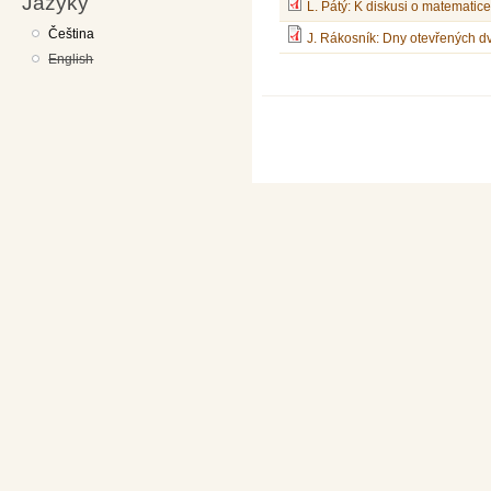
Jazyky
L. Pátý: K diskusi o matematic
Čeština
J. Rákosník: Dny otevřených d
English