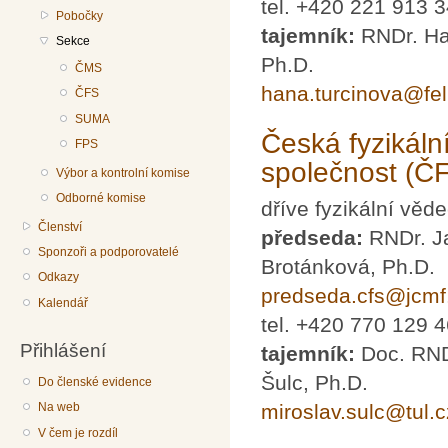
tel. +420 221 913 
Pobočky
tajemník:
RNDr. Ha
Sekce
Ph.D.
ČMS
hana.turcinova@fel
ČFS
SUMA
Česká fyzikáln
FPS
společnost (Č
Výbor a kontrolní komise
Odborné komise
dříve fyzikální věd
Členství
předseda:
RNDr. J
Sponzoři a podporovatelé
Brotánková, Ph.D.
Odkazy
predseda.cfs@jcmf
Kalendář
tel. +420 770 129 
Přihlášení
tajemník:
Doc. RND
Šulc, Ph.D.
Do členské evidence
miroslav.sulc@tul.c
Na web
V čem je rozdíl