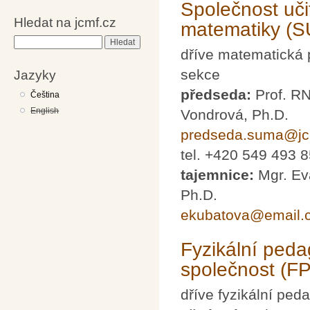
Společnost uči
Hledat na jcmf.cz
matematiky (
Hledat
dříve matematická
sekce
Jazyky
předseda:
Prof. R
Čeština
English
Vondrová, Ph.D.
predseda.suma@jc
tel. +420 549 493 
tajemnice:
Mgr. Ev
Ph.D.
ekubatova@email.
Fyzikální ped
společnost (F
dříve fyzikální pe