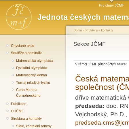
Hlavní menu
Př
Pro členy JČMF
hl
Jednota českých matema
o
Domů
›
Struktura a kontakty
Jste zde
Sekce JČMF
Chystané akce
Soutěže a semináře
Matematická olympiáda
V rámci JČMF působí čtyři sekce:
Fyzikální olympiáda
Matematický klokan
Česká matema
Turnaj mladých fyziků
společnost (Č
Cena Martina
Černohorského
dříve matematická
Publikace
předseda:
doc. RN
O JČMF
Vejchodský, Ph.D.,
Struktura a kontakty
predseda.cms@jcm
Sídlo, kontaktní adresy