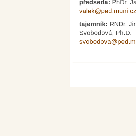
předseda:
PhDr. Ja
valek@ped.muni.c
tajemník:
RNDr. Ji
Svobodová, Ph.D.
svobodova@ped.mu