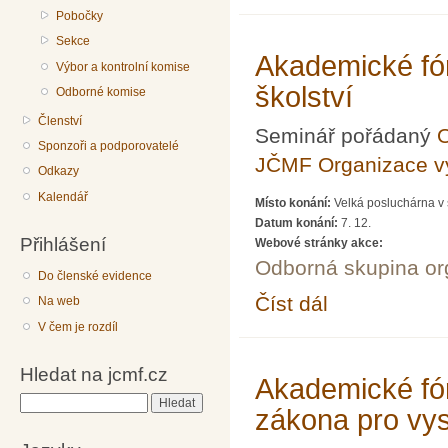
Pobočky
Sekce
Akademické fó
Výbor a kontrolní komise
školství
Odborné komise
Členství
Seminář pořádaný
O
Sponzoři a podporovatelé
JČMF Organizace 
Odkazy
Kalendář
Místo konání:
Velká posluchárna v 
Datum konání:
7. 12.
Přihlášení
Webové stránky akce:
Odborná skupina o
Do členské evidence
Číst dál
Akademické fórum LXX
Na web
V čem je rozdíl
Hledat na jcmf.cz
Akademické fó
Hledat
zákona pro vy