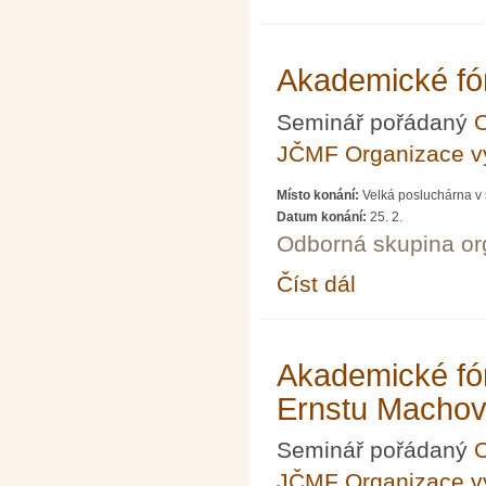
Akademické fór
Seminář pořádaný
O
JČMF Organizace 
Místo konání:
Velká posluchárna v 
Datum konání:
25. 2.
Odborná skupina o
Číst dál
Akademické fórum LXIX
Akademické fór
Ernstu Machov
Seminář pořádaný
O
JČMF Organizace 