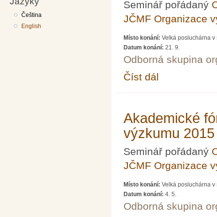
Jazyky
Seminář pořádaný
O
Čeština
JČMF Organizace 
English
Místo konání:
Velká posluchárna v 
Datum konání:
21. 9.
Odborná skupina o
Číst dál
Akademické fórum LXX
Akademické fó
výzkumu 2015
Seminář pořádaný
O
JČMF Organizace 
Místo konání:
Velká posluchárna v 
Datum konání:
4. 5.
Odborná skupina o