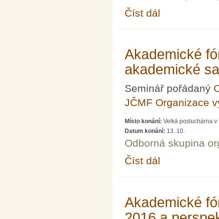
Číst dál
Akademické fórum LXXV
Akademické fó
akademické s
Seminář pořádaný
O
JČMF Organizace 
Místo konání:
Velká posluchárna v 
Datum konání:
13. 10.
Odborná skupina o
Číst dál
Akademické fórum LX
Akademické fó
2016 a perspek