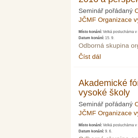
Seminář pořádaný
O
JČMF Organizace 
Místo konání:
Velká posluchárna v 
Datum konání:
15. 9.
Odborná skupina o
Číst dál
Akademické fórum LXX
Akademické fó
vysoké školy
Seminář pořádaný
O
JČMF Organizace 
Místo konání:
Velká posluchárna v 
Datum konání:
9. 6.