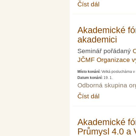
Číst dál
Akademické fórum LX
Akademické fór
akademici
Seminář pořádaný
O
JČMF Organizace 
Místo konání:
Velká posluchárna v 
Datum konání:
19. 1.
Odborná skupina o
Číst dál
Akademické fórum LXXV
Akademické fór
Průmysl 4.0 a 