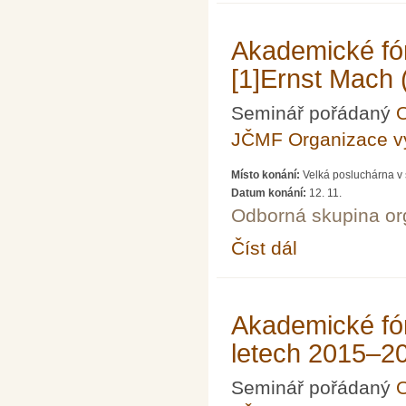
Akademické fó
[1]Ernst Mach
Seminář pořádaný
O
JČMF Organizace 
Místo konání:
Velká posluchárna v 
Datum konání:
12. 11.
Odborná skupina o
Číst dál
Akademické fórum LXV
Akademické fó
letech 2015–2
Seminář pořádaný
O