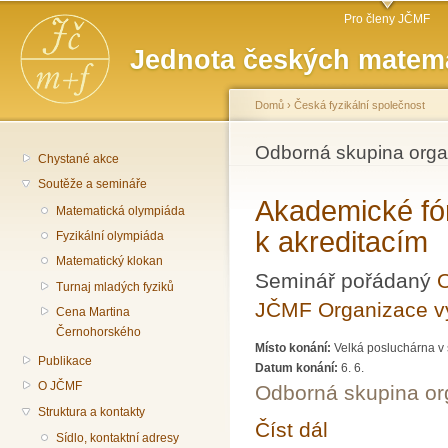
Hlavní menu
Př
Pro členy JČMF
hl
Jednota českých matema
o
Domů
›
Česká fyzikální společnost
Jste zde
Odborná skupina org
Chystané akce
Soutěže a semináře
Akademické fór
Matematická olympiáda
k akreditacím
Fyzikální olympiáda
Matematický klokan
Seminář pořádaný
O
Turnaj mladých fyziků
JČMF Organizace 
Cena Martina
Černohorského
Místo konání:
Velká posluchárna v 
Publikace
Datum konání:
6. 6.
O JČMF
Odborná skupina o
Struktura a kontakty
Číst dál
Akademické fórum LXXX
Sídlo, kontaktní adresy