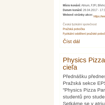
Místo konání:
Atrium, FJFI, Břeh
Datum konání:
26.04.2017 - 17:
Webové stránky akce:
https://
Česká fyzikální společnost
Pražská pobočka
Fyzikální oddělení pražské pobo
Číst dál
Physics Pizza Party
Physics Pizza
cieľa
Přednášku předne
Pražská sekce EPS
"Physics Pizza Part
studentů pro stude
Setkáme se v atriu