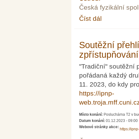
Česká fyzikální spo
Číst dál
Týden vědy na Jaderc
Soutěžní přeh
zpřístupňování
"Tradiční" soutěžní 
pořádaná každý dru
11. 2023, do kdy pr
https://ipnp-
web.troja.mff.cuni.c
Místo konání:
Posluchárna T2 v bu
Datum konání:
01.12.2023 - 09:00
Webové stránky akce:
https://ipn