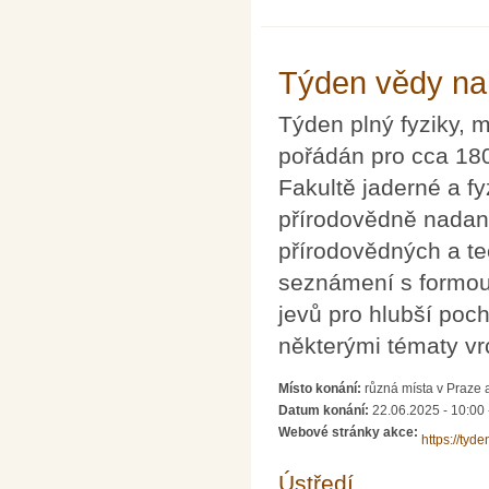
Týden vědy na
Týden plný fyziky, 
pořádán pro cca 180
Fakultě jaderné a f
přírodovědně nadan
přírodovědných a te
seznámení s formo
jevů pro hlubší poc
některými tématy v
Místo konání:
různá místa v Praze 
Datum konání:
22.06.2025 - 10:00
Webové stránky akce:
https://tyde
Ústředí