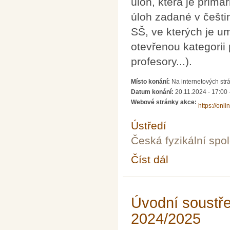
úloh, která je prim
úloh zadané v češtin
SŠ, ve kterých je u
otevřenou kategorii 
profesory...).
Místo konání:
Na internetových strán
Datum konání:
20.11.2024 -
17:00
Webové stránky akce:
https://onli
Ústředí
Česká fyzikální spo
Číst dál
Fyziklání Online 2024
Úvodní soustře
2024/2025