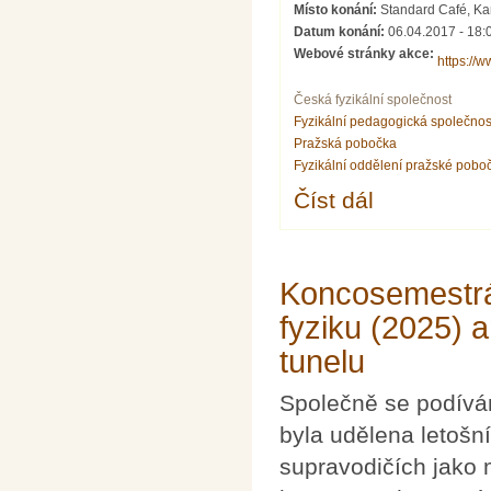
Místo konání:
Standard Café, Kar
Datum konání:
06.04.2017 - 18:
Webové stránky akce:
https://
Česká fyzikální společnost
Fyzikální pedagogická společnos
Pražská pobočka
Fyzikální oddělení pražské pobo
Číst dál
Physics Café 1: Jak 
Koncosemestrá
fyziku (2025)
tunelu
Společně se podíváme
byla udělena letošn
supravodičích jako 