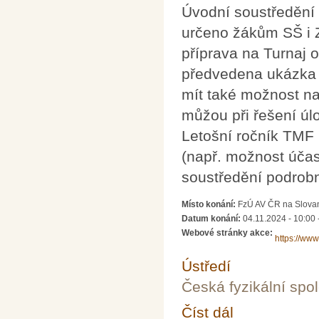
Úvodní soustředění 
určeno žákům SŠ i Z
příprava na Turnaj 
předvedena ukázka f
mít také možnost na
můžou při řešení úl
Letošní ročník TMF 
(např. možnost účas
soustředění podrobn
Místo konání:
FzÚ AV ČR na Slovan
Datum konání:
04.11.2024 -
10:00
Webové stránky akce:
https://www.
Ústředí
Česká fyzikální spo
Číst dál
Úvodní soustředění T