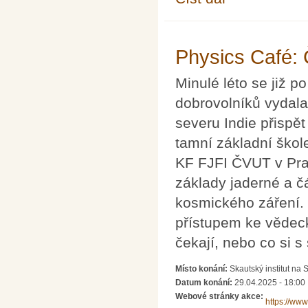
Physics Café: 
Minulé léto se již 
dobrovolníků vydal
severu Indie přispě
tamní základní škol
KF FJFI ČVUT v Pra
základy jaderné a čá
kosmického záření. 
přístupem ke vědec
čekají, nebo co si s
Místo konání:
Skautský institut na
Datum konání:
29.04.2025 - 18:00
Webové stránky akce:
https://ww