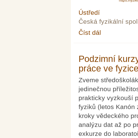
https://fyzik
Ústředí
Česká fyzikální spo
Číst dál
Fyziklání 2026
Podzimní kurz
práce ve fyzice
Zveme středoškolák
jedinečnou příležito
prakticky vyzkouší 
fyziků (letos Kanón
kroky vědeckého pro
analýzu dat až po p
exkurze do laborato