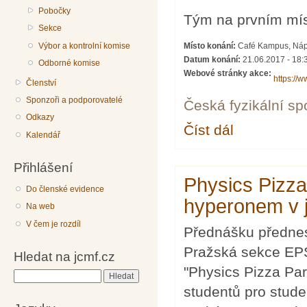
Pobočky
Tým na prvním mí
Sekce
Výbor a kontrolní komise
Místo konání:
Café Kampus, Nápr
Datum konání:
21.06.2017 - 18:
Odborné komise
Webové stránky akce:
https://
Členství
Sponzoři a podporovatelé
Česká fyzikální sp
Odkazy
Číst dál
Physics Café 3: Pu
Kalendář
Přihlášení
Physics Pizza
Do členské evidence
hyperonem v 
Na web
V čem je rozdíl
Přednášku přednes
Pražská sekce EPS
Hledat na jcmf.cz
"Physics Pizza Part
Hledat
studentů pro stude