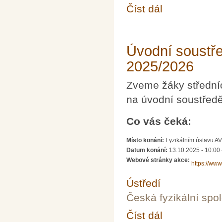
Číst dál
Turnaj mladých fyziků
Úvodní soustře
2025/2026
Zveme žáky středníc
na úvodní soustředě
Co vás čeká:
Místo konání:
Fyzikálním ústavu AV
Datum konání:
13.10.2025 -
10:00
Webové stránky akce:
https://ww
Ústředí
Česká fyzikální spo
Číst dál
Úvodní soustředění T