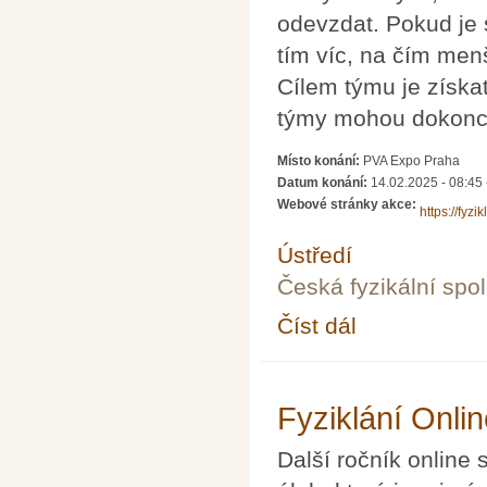
odevzdat. Pokud je 
tím víc, na čím menš
Cílem týmu je získa
týmy mohou dokonce
Místo konání:
PVA Expo Praha
Datum konání:
14.02.2025 -
08:45
Webové stránky akce:
https://fyzik
Ústředí
Česká fyzikální spo
Číst dál
Fyziklání 2025
Fyziklání Onli
Další ročník online 