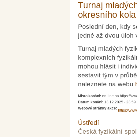
Turnaj mladých
okresního kola
Poslední den, kdy s
jedné až dvou úloh 
Turnaj mladých fyzi
komplexních fyzikál
mohou hlásit i indiv
sestavit tým v průb
naleznete na webu
Místo konání:
on-line na https://www
Datum konání:
13.12.2025 - 23:59
Webové stránky akce:
https://www
Ústředí
Česká fyzikální spo