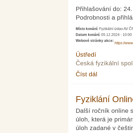
Přihlašování do: 24
Podrobnosti a přihl
Místo konání:
Fyzikální ústav AV Č
Datum konání:
05.12.2024 - 10:00
Webové stránky akce:
https://www
Ústředí
Česká fyzikální spo
Číst dál
Podzimní kurzy VYDRA 
Fyziklání Onli
Další ročník online 
úloh, která je prim
úloh zadané v češtin