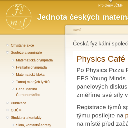
Hlavní menu
Př
Pro členy JČMF
hl
Jednota českých matema
o
Domů
Jste zde
Česká fyzikální spole
Chystané akce
Soutěže a semináře
Physics Café 
Matematická olympiáda
Fyzikální olympiáda
Po Physics Pizza P
Matematický klokan
EPS Young Minds S
Turnaj mladých fyziků
panelových diskus
Cena Martina
změříme své síly 
Černohorského
Publikace
Registrace týmů s
O JČMF
týmu posílejte na
Struktura a kontakty
na místě před zač
Sídlo, kontaktní adresy