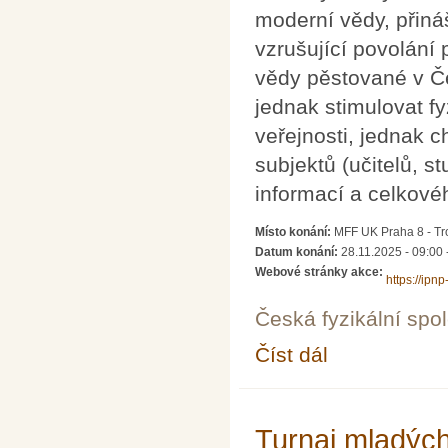
moderní vědy, přináš
vzrušující povolání p
vědy pěstované v Če
jednak stimulovat fy
veřejnosti, jednak c
subjektů (učitelů, s
informací a celkové
Místo konání:
MFF UK Praha 8 - Tr
Datum konání:
28.11.2025 -
09:00
Webové stránky akce:
https://ipn
Česká fyzikální spo
Číst dál
Desátá soutěžní přehl
Turnaj mladých