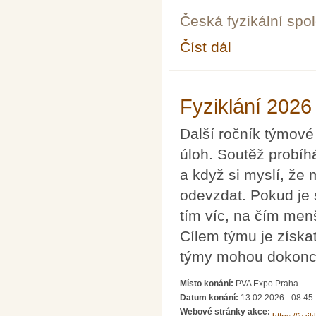
Česká fyzikální spo
Číst dál
Physics Café: Částico
Fyziklání 2026
Další ročník týmové
úloh. Soutěž probíh
a když si myslí, že 
odevzdat. Pokud je 
tím víc, na čím menš
Cílem týmu je získa
týmy mohou dokonce
Místo konání:
PVA Expo Praha
Datum konání:
13.02.2026 -
08:45
Webové stránky akce: