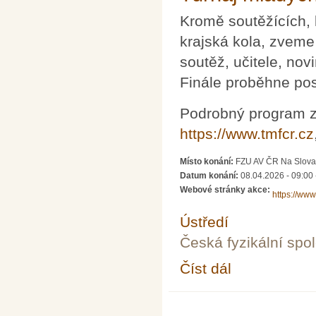
Kromě soutěžících, 
krajská kola, zveme
soutěž, učitele, nov
Finále proběhne pos
Podrobný program z
https://www.tmfcr.cz
Místo konání:
FZU AV ČR Na Slov
Datum konání:
08.04.2026 - 09:00
Webové stránky akce:
https://www
Ústředí
Česká fyzikální spo
Číst dál
Turnaj mladých fyziků 