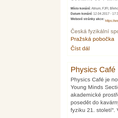
Místo konání:
Atrium, FJFI, Břeh
Datum konání:
12.04.2017 - 17:
Webové stránky akce:
https://
Česká fyzikální sp
Pražská pobočka
Číst dál
Physics Pizza Party
Physics Café 1
Physics Café je n
Young Minds Section
akademické prostře
posedět do kavárny
fyziku 21. století