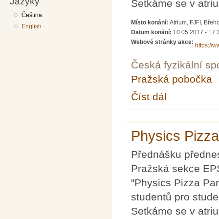
Jazyky
Setkáme se v atriu
Čeština
Místo konání:
Atrium, FJFI, Břeh
English
Datum konání:
10.05.2017 - 17:
Webové stránky akce:
https:/
Česká fyzikální sp
Pražská pobočka
Číst dál
Physics Pizza Part
Physics Pizza
Přednášku přednes
Pražská sekce EPS
"Physics Pizza Part
studentů pro stude
Setkáme se v atriu