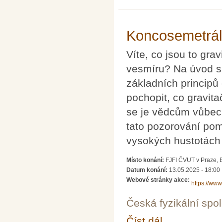
Koncosemetrálk
Víte, co jsou to gra
vesmíru? Na úvod s
základních principů 
pochopit, co gravita
se je vědcům vůbec
tato pozorování po
vysokých hustotách 
Místo konání:
FJFI ČVUT v Praze, 
Datum konání:
13.05.2025 - 18:00
Webové stránky akce:
https://ww
Česká fyzikální spo
Číst dál
Koncosemetrálka - Gra