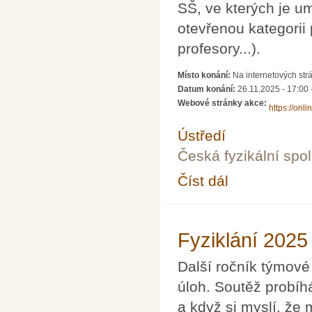
SŠ, ve kterých je u
otevřenou kategorii 
profesory...).
Místo konání:
Na internetových strán
Datum konání:
26.11.2025 -
17:00
Webové stránky akce:
https://onli
Ústředí
Česká fyzikální spo
Číst dál
Fyziklání Online 2025
Fyziklání 2025
Další ročník týmové
úloh. Soutěž probíh
a když si myslí, že 