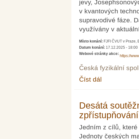
jevy, Josephsonovýc
v kvantových techn
supravodivé fáze. Dá
využívány v aktuáln
Místo konání:
FJFI ČVUT v Praze, 
Datum konání:
17.12.2025 - 18:00
Webové stránky akce:
https://ww
Česká fyzikální spo
Číst dál
Koncosemestrální pře
Desátá soutěž
zpřístupňování
Jedním z cílů, které
Jednoty českých mat