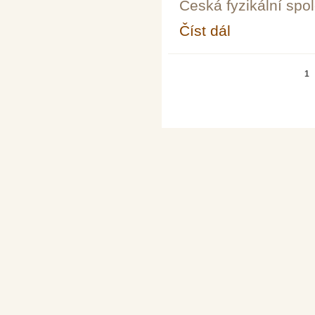
Česká fyzikální spo
Číst dál
Soutěžní přehlídka vý
Stránky
1