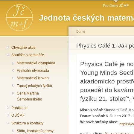
Hlavní menu
Př
Pro členy JČMF
hl
Jednota českých matema
o
Domů
Jste zde
Physics Café 1: Jak poc
Chystané akce
Soutěže a semináře
Physics Café je n
Matematická olympiáda
Fyzikální olympiáda
Young Minds Section
Matematický klokan
akademické prostře
Turnaj mladých fyziků
posedět do kavárny
Cena Martina
fyziku 21. století
Černohorského
Publikace
Místo konání:
Standard Café, Kar
O JČMF
Datum konání:
6. Duben 2017 - 
Webové stránky akce:
Struktura a kontakty
https://
Sídlo, kontaktní adresy