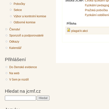
Složka JČMF:
Česká fyzikální s
Pobočky
Fyzikální pedagog
Sekce
Pražská pobočka
Fyzikální oddělen
Výbor a kontrolní komise
Odborné komise
Příloha
Členství
plagat k akci
Sponzoři a podporovatelé
Odkazy
Kalendář
Přihlášení
Do členské evidence
Na web
V čem je rozdíl
Hledat na jcmf.cz
Hledat