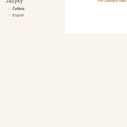
Jazyky
Pro zástupce tisku.
Čeština
English