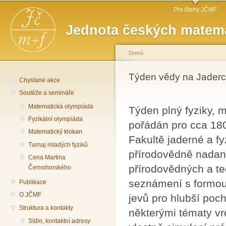
Hlavní menu
Př
Pro členy JČMF
hl
Jednota českých matema
o
Domů
Jste zde
Týden vědy na Jaderc
Chystané akce
Soutěže a semináře
Matematická olympiáda
Týden plný fyziky, 
Fyzikální olympiáda
pořádán pro cca 180
Matematický klokan
Fakultě jaderné a f
Turnaj mladých fyziků
přírodovědně nadan
Cena Martina
přírodovědných a te
Černohorského
seznámení s formo
Publikace
O JČMF
jevů pro hlubší poc
Struktura a kontakty
některými tématy vr
Sídlo, kontaktní adresy