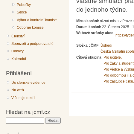
vlastně simulací pr
Pobočky
do jednoho týdne.
Sekce
Výbor a kontrolní komise
Místo konání:
různá místa v Praze 
Datum konání:
22. Červen 2025 - 
Odborné komise
Webové stránky akce:
https://tyde
Členství
Sponzoři a podporovatelé
Složka JČMF:
Ústředí
Odkazy
Česká fyzikální spol
Cílová skupina:
Pro učitele.
Kalendář
Pro žáky a student
Pro vědce a výzku
Přihlášení
Pro odbornou i lai
Pro zástupce tisku.
Do členské evidence
Na web
V čem je rozdíl
Hledat na jcmf.cz
Hledat