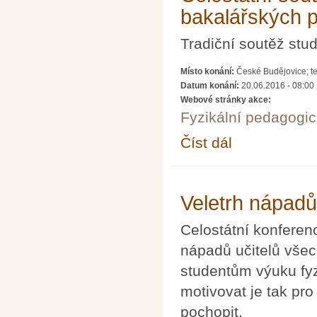
bakalářských pr
Tradiční soutěž stud
Místo konání:
České Budějovice; t
Datum konání:
20.06.2016 - 08:00
Webové stránky akce:
Fyzikální pedagogic
Číst dál
Celostátní soutěž dipl
Veletrh nápadů 
Celostátní konferenc
nápadů učitelů všech
studentům výuku fyz
motivovat je tak pro
pochopit.