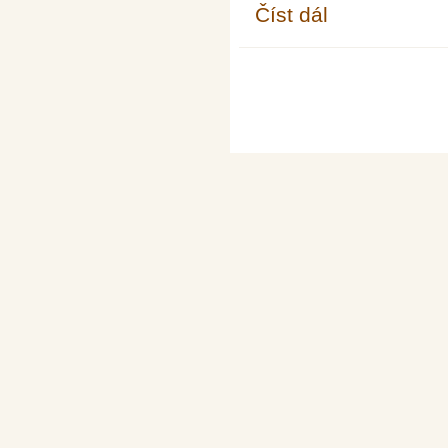
Číst dál
Moderní trendy v přípr
Stránky