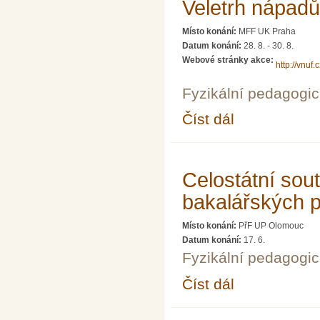
Veletrh nápadů 
Místo konání:
MFF UK Praha
Datum konání:
28. 8.
-
30. 8.
Webové stránky akce:
http://vnuf.
Fyzikální pedagogic
Číst dál
Veletrh nápadů učitelů
Celostátní sou
bakalářských pr
Místo konání:
PřF UP Olomouc
Datum konání:
17. 6.
Fyzikální pedagogic
Číst dál
Celostátní soutěž dipl