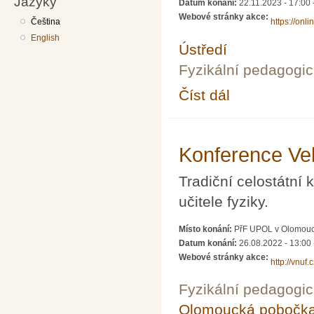
Jazyky
Datum konání:
22.11.2023 -
17:00
Webové stránky akce:
Čeština
https://onli
English
Ústředí
Fyzikální pedagogic
Číst dál
Fyziklání Online 2023
Konference Vel
Tradiční celostátní
učitele fyziky.
Místo konání:
PřF UPOL v Olomouc
Datum konání:
26.08.2022 - 13:00
Webové stránky akce:
http://vnuf.
Fyzikální pedagogic
Olomoucká pobočk