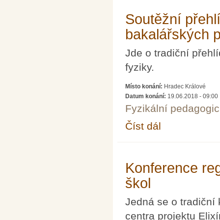
Soutěžní přehl
bakalářských pr
Jde o tradiční přehl
fyziky.
Místo konání:
Hradec Králové
Datum konání:
19.06.2018 - 09:00
Fyzikální pedagogic
Číst dál
Soutěžní přehlídka dip
Konference regi
škol
Jedná se o tradiční k
centra projektu Eli