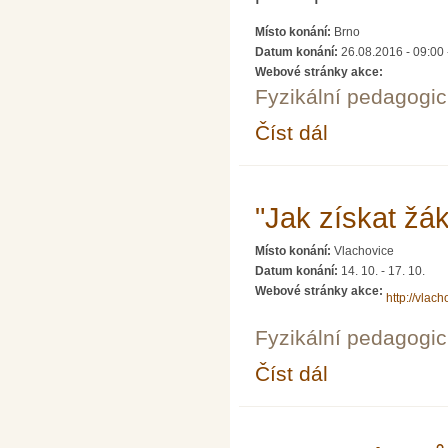
Místo konání:
Brno
Datum konání:
26.08.2016 - 09:00
Webové stránky akce:
Fyzikální pedagogic
Číst dál
Veletrh nápadů učitelů
"Jak získat žák
Místo konání:
Vlachovice
Datum konání:
14. 10.
-
17. 10.
Webové stránky akce:
http://vlac
Fyzikální pedagogic
Číst dál
"Jak získat žáky pro fy