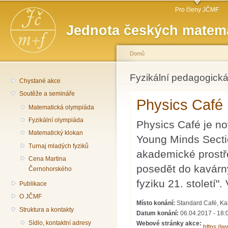
Hlavní menu
Př
Pro členy JČMF
hl
Jednota českých matema
o
Domů
Jste zde
Fyzikální pedagogická
Chystané akce
Soutěže a semináře
Physics Café 1
Matematická olympiáda
Fyzikální olympiáda
Physics Café je n
Matematický klokan
Young Minds Section
Turnaj mladých fyziků
akademické prostře
Cena Martina
posedět do kavárny
Černohorského
fyziku 21. století
Publikace
O JČMF
Místo konání:
Standard Café, Kar
Struktura a kontakty
Datum konání:
06.04.2017 - 18:
Sídlo, kontaktní adresy
Webové stránky akce:
https://