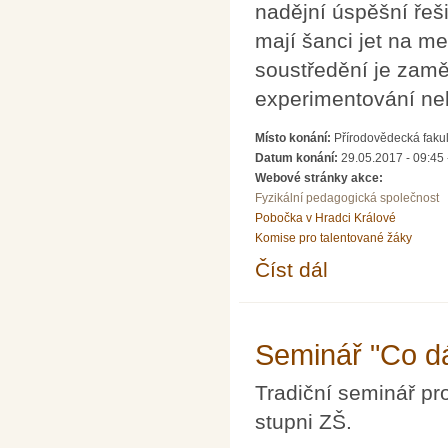
nadějní úspěšní řeši
mají šanci jet na me
soustředění je zamě
experimentování ne
Místo konání:
Přírodovědecká fakul
Datum konání:
29.05.2017 - 09:45
Webové stránky akce:
Fyzikální pedagogická společnost
Pobočka v Hradci Králové
Komise pro talentované žáky
Číst dál
Přípravné soustředění
Seminář "Co d
Tradiční seminář pr
stupni ZŠ.