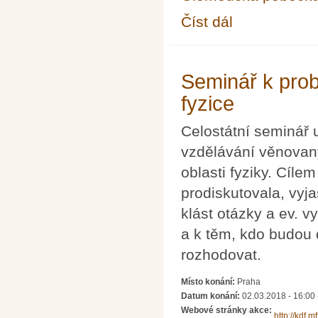
Číst dál
Konference Veletrh ná
Seminář k prob
fyzice
Celostátní seminář u
vzdělávání věnovaný
oblasti fyziky. Cíl
prodiskutovala, vyj
klást otázky a ev. 
a k těm, kdo budou 
rozhodovat.
Místo konání:
Praha
Datum konání:
02.03.2018 - 16:00
Webové stránky akce:
http://kdf.