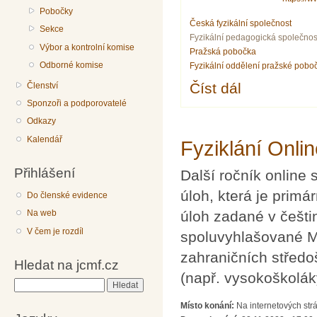
Pobočky
Česká fyzikální společnost
Sekce
Fyzikální pedagogická společnos
Výbor a kontrolní komise
Pražská pobočka
Odborné komise
Fyzikální oddělení pražské pobo
Číst dál
Physics Café 1: Jak 
Členství
Sponzoři a podporovatelé
Odkazy
Kalendář
Fyziklání Onli
Přihlášení
Další ročník online 
úloh, která je prim
Do členské evidence
úloh zadané v češtin
Na web
V čem je rozdíl
spoluvyhlašované M
zahraničních středo
Hledat na jcmf.cz
(např. vysokoškoláky,
Hledat
Místo konání:
Na internetových strán