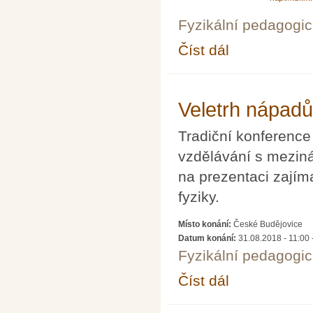
Fyzikální pedagogic
Číst dál
Seminář k problematic
Veletrh nápadů 
Tradiční konference 
vzdělávání s mezin
na prezentaci zajím
fyziky.
Místo konání:
České Budějovice
Datum konání:
31.08.2018 - 11:00
Fyzikální pedagogic
Číst dál
Veletrh nápadů učitelů