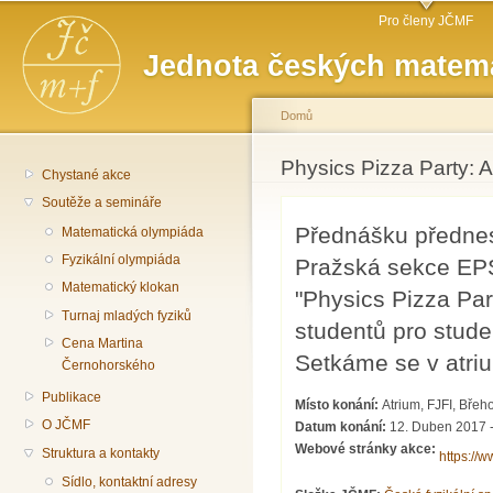
Hlavní menu
Př
Pro členy JČMF
hl
Jednota českých matema
o
Domů
Jste zde
Physics Pizza Party: A
Chystané akce
Soutěže a semináře
Přednášku předne
Matematická olympiáda
Fyzikální olympiáda
Pražská sekce EPS
Matematický klokan
"Physics Pizza Part
Turnaj mladých fyziků
studentů pro stude
Cena Martina
Setkáme se v atriu
Černohorského
Publikace
Místo konání:
Atrium, FJFI, Břeh
O JČMF
Datum konání:
12. Duben 2017 -
Webové stránky akce:
Struktura a kontakty
https://
Sídlo, kontaktní adresy