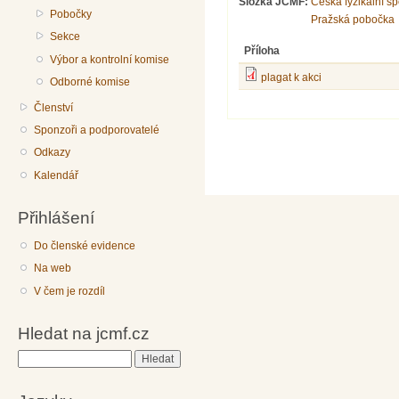
Složka JČMF:
Česká fyzikální s
Pobočky
Pražská pobočka
Sekce
Příloha
Výbor a kontrolní komise
plagat k akci
Odborné komise
Členství
Sponzoři a podporovatelé
Odkazy
Kalendář
Přihlášení
Do členské evidence
Na web
V čem je rozdíl
Hledat na jcmf.cz
Hledat