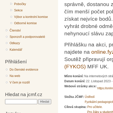
správně, dostanou z
Pobočky
Sekce
čím menší počet pok
Výbor a kontrolní komise
získat nejvíce bodů
Odborné komise
vyhrát drobné odmě
Členství
nehynoucí slávu zap
Sponzoři a podporovatelé
Odkazy
Přihlášku na akci, p
Kalendář
najdete na
online.fy
Soutěž připravují or
Přihlášení
(FYKOS)
MFF UK.
Do členské evidence
Na web
Místo konání:
Na internetových strán
Datum konání:
22. Listopad 2023 
V čem je rozdíl
Webové stránky akce:
https://onli
Hledat na jcmf.cz
Složka JČMF:
Ústředí
Hledat
Fyzikální pedagogic
Cílová skupina:
Pro učitele.
Pro žáky a student