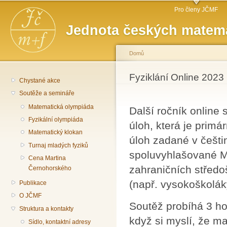
Hlavní menu
Př
Pro členy JČMF
hl
Jednota českých matema
o
Domů
Jste zde
Fyziklání Online 2023
Chystané akce
Soutěže a semináře
Matematická olympiáda
Další ročník online 
Fyzikální olympiáda
úloh, která je prim
Matematický klokan
úloh zadané v češtin
Turnaj mladých fyziků
spoluvyhlašované M
Cena Martina
zahraničních středo
Černohorského
(např. vysokoškoláky,
Publikace
O JČMF
Soutěž probíhá 3 ho
Struktura a kontakty
když si myslí, že ma
Sídlo, kontaktní adresy