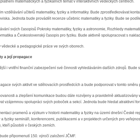
platnění matematických a fyzikálních témat v interaktivních vědeckých centrech.
m vzdělávání učitelů matematiky, fyziky a informatiky. Bude zprostředkovávat kontak
anoviska. Jednota bude provádět recenze učebnic matematiky a fyziky. Bude se podí
vání svých časopisů Pokroky matematiky, fyziky a astronomie, Rozhledy matematic
rmatika a Československý časopis pro fyziku. Bude aktivně spolupracovat s naklada
y vědecké a pedagogické práce ve svých oborech.
ty a její propagace
ější i vnitřní finanční zabezpečení své činnosti vyhledáváním dalších zdrojů. Bude
agace svých aktivit ve sdělovacích prostředcích a bude podporovat v tomto směru pu
formovanosti a zlepšení komunikace budou dále rozvíjeny a pravidelně aktualizován
t vzájemnou spolupráci svých poboček a sekcí. Jednota bude hledat atraktivní formy
taci pramenů a výzkum v historii matematiky a fyziky na území dnešní České repu
 fyziky semináři, konferencemi, publikacemi a v projektech určených pro veřejno
 kteří působili v českých zemích.
bude připomenutí 150. výročí založení JČMF.