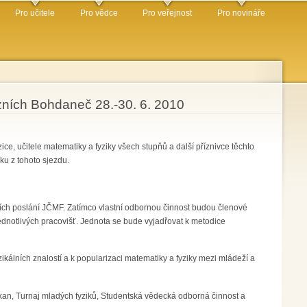
Pro učitele
Pro vědce
Pro veřejnost
Pro novináře
ních Bohdaneč 28.-30. 6. 2010
e, učitele matematiky a fyziky všech stupňů a další příznivce těchto
ku z tohoto sjezdu.
ních poslání JČMF. Zatímco vlastní odbornou činnost budou členové
ednotlivých pracovišť. Jednota se bude vyjadřovat k metodice
kálních znalostí a k popularizaci matematiky a fyziky mezi mládeží a
kan, Turnaj mladých fyziků, Studentská vědecká odborná činnost a