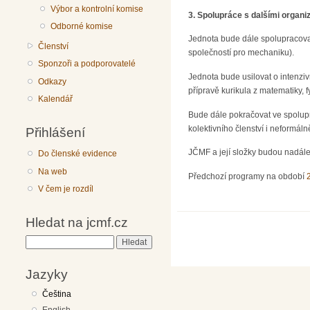
Výbor a kontrolní komise
3. Spolupráce s dalšími organ
Odborné komise
Jednota bude dále spolupracova
Členství
společností pro mechaniku).
Sponzoři a podporovatelé
Jednota bude usilovat o intenziv
Odkazy
přípravě kurikula z matematiky, f
Kalendář
Bude dále pokračovat ve spolupr
kolektivního členství i neformáln
Přihlášení
JČMF a její složky budou nadále
Do členské evidence
Na web
Předchozí programy na období
V čem je rozdíl
Hledat na jcmf.cz
Hledat
Jazyky
Čeština