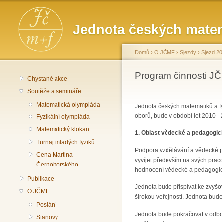
Hlavní menu
Jednota českých matem
Domů
›
O JČMF
›
Sjezdy
›
Sjezd 2
Jste zde
Program činnosti J
Chystané akce
Soutěže a semináře
Matematická olympiáda
Jednota českých matematiků a fyz
oborů, bude v období let 2010 - 
Fyzikální olympiáda
Matematický klokan
1. Oblast vědecké a pedagogic
Turnaj mladých fyziků
Podpora vzdělávání a vědecké pr
Cena Martina
vyvíjet především na svých prac
Černohorského
hodnocení vědecké a pedagogické
Publikace
Jednota bude přispívat ke zvyšov
O JČMF
širokou veřejností. Jednota bude
Poslání
Jednota bude pokračovat v odbor
Stanovy