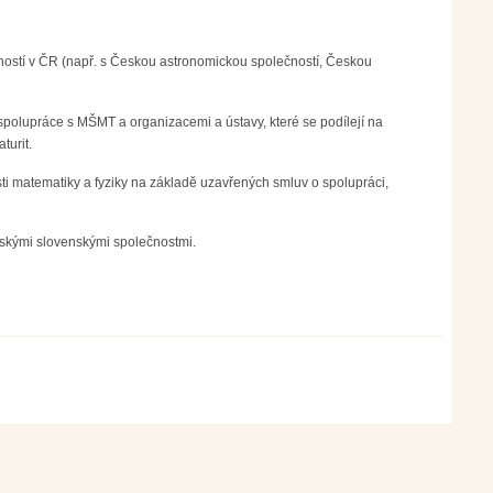
stí v ČR (např. s Českou astronomickou společností, Českou
 spolupráce s MŠMT a organizacemi a ústavy, které se podílejí na
turit.
ti matematiky a fyziky na základě uzavřených smluv o spolupráci,
rskými slovenskými společnostmi.