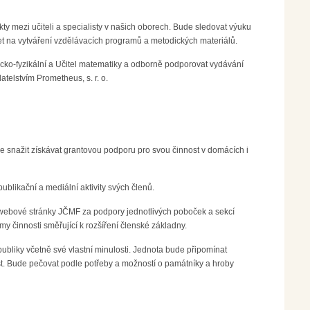
ty mezi učiteli a specialisty v našich oborech. Bude sledovat výuku
let na vytváření vzdělávacích programů a metodických materiálů.
ko­-fyzikální a Učitel matematiky a odborně podporovat vydávání
telstvím Prometheus, s. r. o.
 se snažit získávat grantovou podporu pro svou činnost v domácích i
blikační a mediální aktivity svých členů.
y webové­ stránky JČMF za podpory jednotlivých poboček a sekcí
 činnosti směřující k rozšíření členské základny.
bliky včetně své vlastní minulosti. Jednota bude připomínat
st. Bude pečovat podle potřeby a možností o památníky a hroby