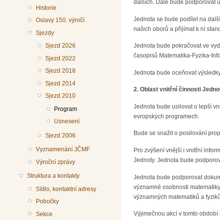
dalších. Dále bude podporovat u
Historie
Jednota se bude podílet na další
Oslavy 150. výročí
našich oborů a přijímat k ní st
Sjezdy
Jednota bude pokračovat ve vydá
Sjezd 2026
časopisů Matematika-Fyzika-Info
Sjezd 2022
Sjezd 2018
Jednota bude oceňovat výsledk
Sjezd 2014
2. Oblast vnitřní činnosti Jedno
Sjezd 2010
Jednota bude usilovat o lepší vn
Program
evropských programech.
Usnesení
Bude se snažit o posilování prop
Sjezd 2006
Vyznamenání JČMF
Pro zvýšení vnější i vnitřní in
Jednoty. Jednota bude podporova
Výroční zprávy
Struktura a kontakty
Jednota bude podporovat dokumen
významné osobnosti matematiky a
Sídlo, kontaktní adresy
významných matematiků a fyziků,
Pobočky
Výjimečnou akcí v tomto období 
Sekce