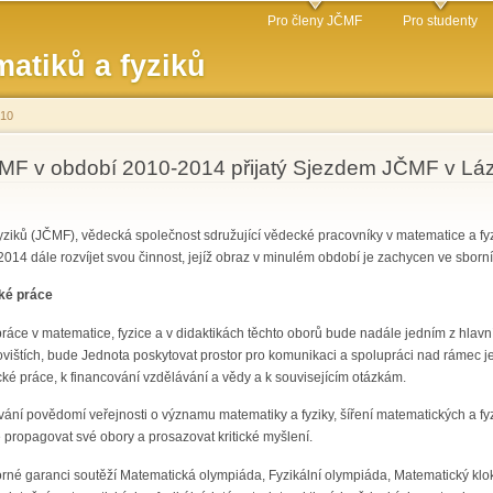
Přejít k
Pro členy JČMF
Pro studenty
hlavnímu
atiků a fyziků
obsahu
010
ČMF v období 2010-2014 přijatý Sjezdem JČMF v Láz
iků (JČMF), vědecká společnost sdružující vědecké pracovníky v matematice a fyzic
2014 dále rozvíjet svou činnost, jejíž obraz v minulém období je zachycen ve sborní
ké práce
áce v matematice, fyzice a v didaktikách těchto oborů bude nadále jedním z hlav
ovištích, bude Jednota poskytovat prostor pro komunikaci a spolupráci nad rámec j
 práce, k financování vzdělávání a vědy a k souvisejícím otázkám.
ání povědomí veřejnosti o významu matematiky a fyziky, šíření matematických a fyzi
 propagovat své obory a prosazovat kritické myšlení.
né garanci soutěží Matematická olympiáda, Fyzikální olympiáda, Matematický klo