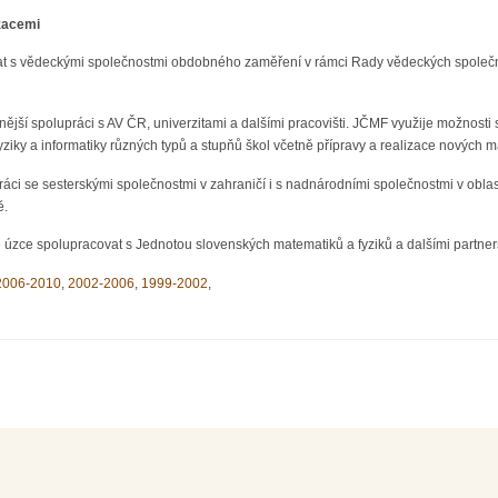
izacemi
t s vědeckými společnostmi obdobného zaměření v rámci Rady vědeckých společno
nější spolupráci s AV ČR, univerzitami a dalšími pracovišti. JČMF využije možnosti
yziky a informatiky různých typů a stupňů škol včetně přípravy a realizace nových ma
áci se sesterskými společnostmi v zahraničí i s nadnárodními společnostmi v oblas
ě.
 úzce spolupracovat s Jednotou slovenských matematiků a fyziků a dalšími partne
2006-2010
,
2002-2006
,
1999-2002
,