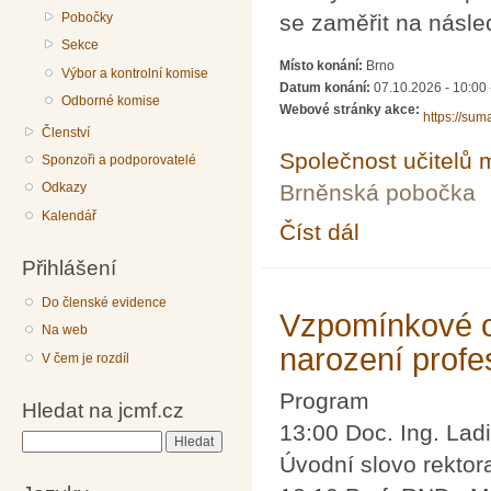
Pobočky
se zaměřit na násled
Sekce
Místo konání:
Brno
Výbor a kontrolní komise
Datum konání:
07.10.2026 - 10:00
Odborné komise
Webové stránky akce:
https://sum
Členství
Společnost učitelů 
Sponzoři a podporovatelé
Brněnská pobočka
Odkazy
Kalendář
Číst dál
Celostátní konference
Přihlášení
Do členské evidence
Vzpomínkové o
Na web
narození profe
V čem je rozdíl
Program
Hledat na jcmf.cz
13:00 Doc. Ing. Lad
Hledat
Úvodní slovo rekto