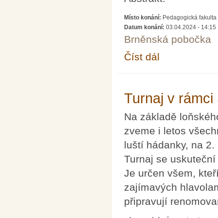
Místo konání:
Pedagogická fakulta 
Datum konání:
03.04.2024 - 14:15
Brněnská pobočka
Číst dál
Periodic table formati
Turnaj v rámci
Na základě loňského
zveme i letos všechn
luští hádanky, na 2.
Turnaj se uskuteční
Je určen všem, kteří
zajímavých hlavolam
připravují renomova