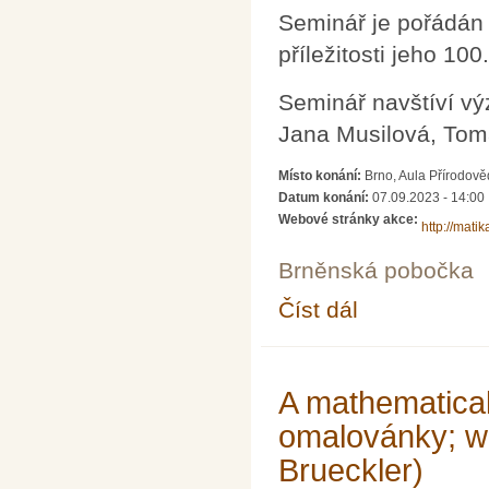
Seminář je pořádán
příležitosti jeho 100
Seminář navštíví vý
Jana Musilová, Tomá
Místo konání:
Brno, Aula Přírodově
Datum konání:
07.09.2023 - 14:00
Webové stránky akce:
http://mati
Brněnská pobočka
Číst dál
Seminář na počest 10
A mathematical
omalovánky; w
Brueckler)