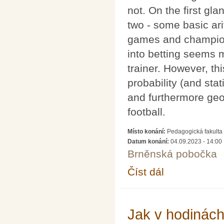
not. On the first gl
two - some basic ari
games and championsh
into betting seems m
trainer. However, thi
probability (and stati
and furthermore geo
football.
Místo konání:
Pedagogická fakulta 
Datum konání:
04.09.2023 - 14:00
Brněnská pobočka
Číst dál
Maths in football (Mat
Jak v hodinách