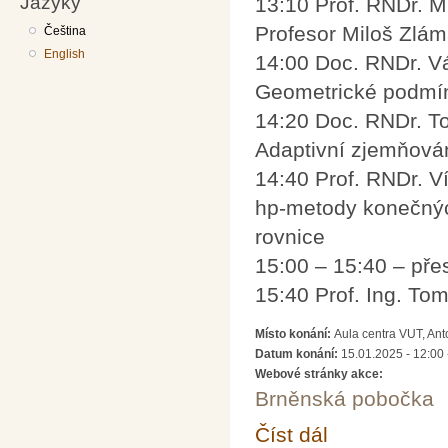
Jazyky
13:10 Prof. RNDr. M
Profesor Miloš Zláma
Čeština
English
14:00 Doc. RNDr. V
Geometrické podmí
14:20 Doc. RNDr. T
Adaptivní zjemňován
14:40 Prof. RNDr. Ví
hp-metody konečných
rovnice
15:00 – 15:40 – pře
15:40 Prof. Ing. To
Místo konání:
Aula centra VUT, Ant
Datum konání:
15.01.2025 -
12:00
Webové stránky akce:
Brněnská pobočka
Číst dál
Vzpomínkové odpoledn