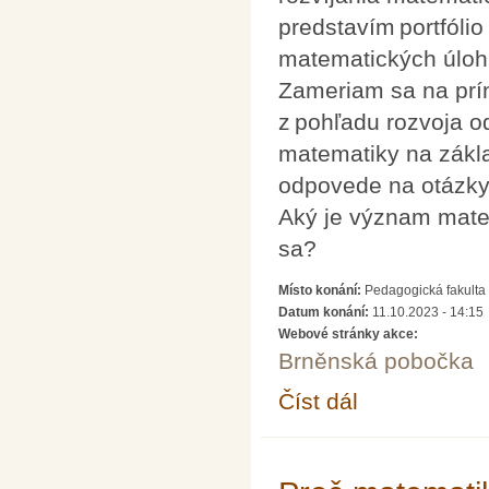
predstavím portfólio
matematických úloh,
Zameriam sa na prín
z pohľadu rozvoja o
matematiky na zákl
odpovede na otázk
Aký je význam matem
sa?
Místo konání:
Pedagogická fakulta 
Datum konání:
11.10.2023 - 14:15
Webové stránky akce:
Brněnská pobočka
Číst dál
Ako použiť matematick