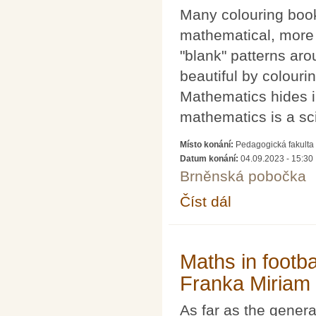
Many colouring book
mathematical, more 
"blank" patterns ar
beautiful by colouri
Mathematics hides i
mathematics is a sci
Místo konání:
Pedagogická fakulta 
Datum konání:
04.09.2023 - 15:30
Brněnská pobočka
Číst dál
A mathematical colou
Maths in footba
Franka Miriam 
As far as the genera