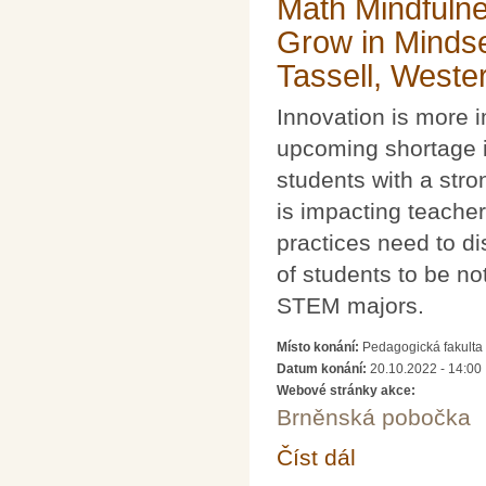
Math Mindfuln
Grow in Mindse
Tassell, Weste
Innovation is more 
upcoming shortage i
students with a str
is impacting teacher
practices need to d
of students to be no
STEM majors.
Místo konání:
Pedagogická fakulta 
Datum konání:
20.10.2022 - 14:00
Webové stránky akce:
Brněnská pobočka
Číst dál
Math Mindfulness: Ho
Kentucky University)