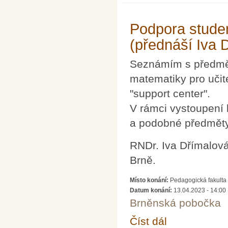
Podpora studen
(přednáší Iva 
Seznámím s předměty
matematiky pro učit
"support center".
V rámci vystoupení 
a podobné předměty
RNDr. Iva Dřímalová
Brně.
Místo konání:
Pedagogická fakulta 
Datum konání:
13.04.2023 - 14:00
Brněnská pobočka
Číst dál
Podpora studentů učit