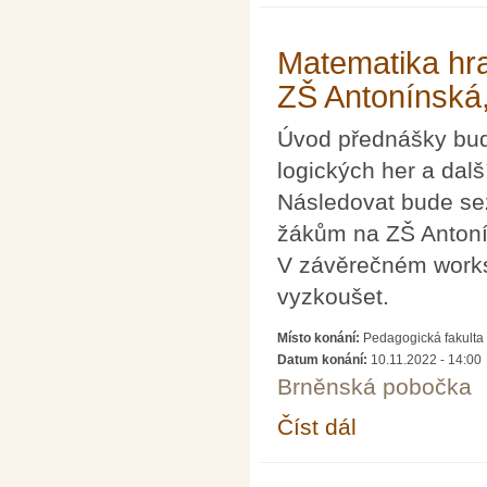
Matematika hr
ZŠ Antonínská,
Úvod přednášky bu
logických her a dal
Následovat bude sez
žákům na ZŠ Antoní
V závěrečném works
vyzkoušet.
Místo konání:
Pedagogická fakulta 
Datum konání:
10.11.2022 - 14:00
Brněnská pobočka
Číst dál
Matematika hravě (př