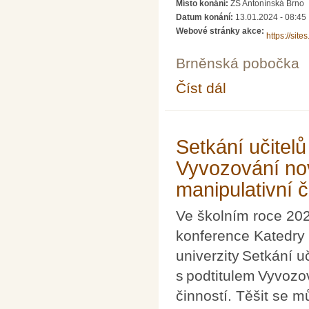
Místo konání:
ZŠ Antonínská Brno
Datum konání:
13.01.2024 - 08:45
Webové stránky akce:
https://sit
Brněnská pobočka
Číst dál
Turnaj v rámci Světov
Setkání učitel
Vyvozování no
manipulativní č
Ve školním roce 202
konference Katedry
univerzity Setkání u
s podtitulem Vyvoz
činností. Těšit se m