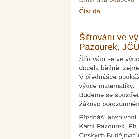
Číst dál
Otevřené a polyvalen
Šifrování ve v
Pazourek, JČU
Šifrování se ve výu
docela běžně, zejmé
V přednášce poukáž
výuce matematiky.
Budeme se soustředi
žákovo porozumněn
Přednáší absolvent 
Karel Pazourek, Ph.
Českých Budějovicí