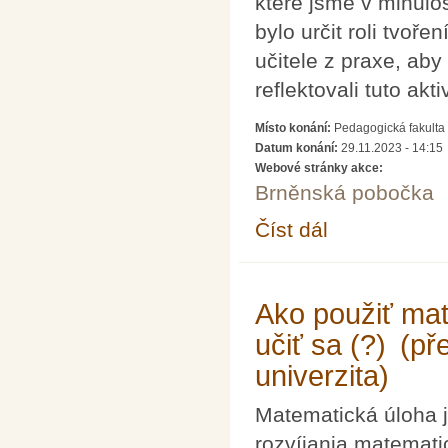
které jsme v minulos
bylo určit roli tvoře
učitele z praxe, aby
reflektovali tuto aktiv
Místo konání:
Pedagogická fakulta 
Datum konání:
29.11.2023 - 14:15
Webové stránky akce:
Brněnská pobočka
Číst dál
Tvoření úloh aneb je 
Budějovice)
Ako použiť mat
učiť sa (?) (p
univerzita)
Matematická úloha 
rozvíjania matemati