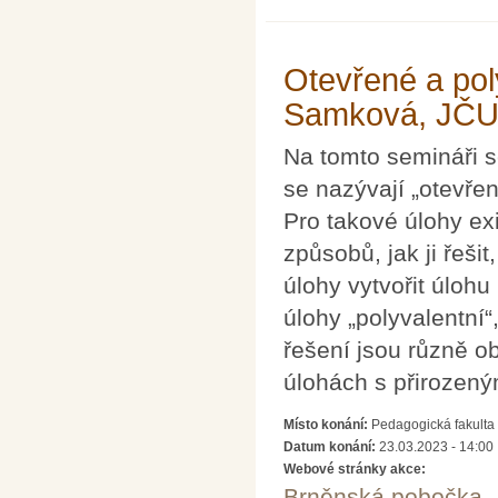
Otevřené a pol
Samková, JČU 
Na tomto semináři 
se nazývají „otevře
Pro takové úlohy exi
způsobů, jak ji řeši
úlohy vytvořit úloh
úlohy „polyvalentní“
řešení jsou různě o
úlohách s přirozeným
Místo konání:
Pedagogická fakulta 
Datum konání:
23.03.2023 - 14:00
Webové stránky akce:
Brněnská pobočka