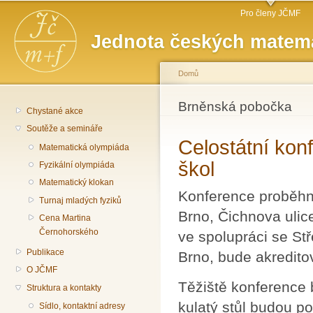
Hlavní menu
Př
Pro členy JČMF
hl
Jednota českých matema
o
Domů
Jste zde
Brněnská pobočka
Chystané akce
Soutěže a semináře
Celostátní kon
Matematická olympiáda
škol
Fyzikální olympiáda
Matematický klokan
Konference proběhne
Turnaj mladých fyziků
Brno, Čichnova ulic
Cena Martina
Černohorského
ve spolupráci se Stř
Publikace
Brno, bude akredito
O JČMF
Těžiště konference 
Struktura a kontakty
kulatý stůl budou 
Sídlo, kontaktní adresy