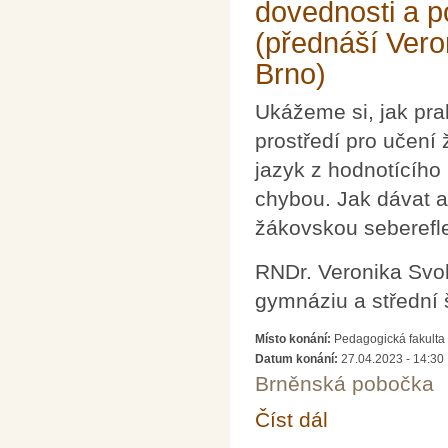
dovednosti a po
(přednáší Ver
Brno)
Ukážeme si, jak prak
prostředí pro učení 
jazyk z hodnotícího 
chybou. Jak dávat a
žákovskou seberefle
RNDr. Veronika Svo
gymnáziu a střední 
Místo konání:
Pedagogická fakulta 
Datum konání:
27.04.2023 - 14:30
Brněnská pobočka
Číst dál
Jak v hodinách matema
Svobodová, CMG a S