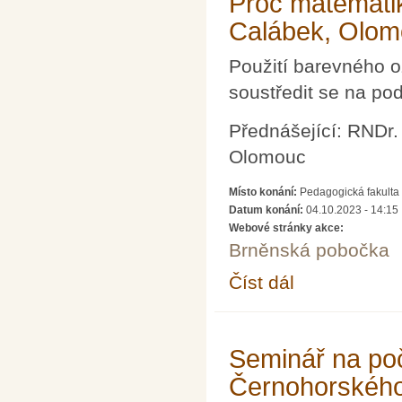
Proč matematik
Calábek, Olom
Použití barevného 
soustředit se na pod
Přednášející: RNDr.
Olomouc
Místo konání:
Pedagogická fakulta 
Datum konání:
04.10.2023 - 14:15
Webové stránky akce:
Brněnská pobočka
Číst dál
Proč matematik myslí
Seminář na poč
Černohorskéh