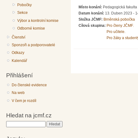
Pobočky
Místo konání:
Pedagogická fakulta 
Sekce
Datum konání:
13. Duben 2023 - 1
Složka JČMF:
Brněnská pobočka
Výbor a kontrolní komise
Cílová skupina:
Pro členy JČMF.
Odborné komise
Pro učitele.
Členství
Pro žáky a student
Sponzoři a podporovatelé
Odkazy
Kalendář
Přihlášení
Do členské evidence
Na web
V čem je rozdíl
Hledat na jcmf.cz
Hledat