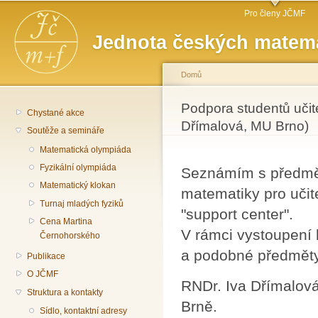
Hlavní menu
Př
Pro členy JČMF
hl
Jednota českých matema
o
Domů
Jste zde
Podpora studentů učit
Chystané akce
Dřímalová, MU Brno)
Soutěže a semináře
Matematická olympiáda
Fyzikální olympiáda
Seznámím s předměty
Matematický klokan
matematiky pro učit
Turnaj mladých fyziků
"support center".
Cena Martina
V rámci vystoupení 
Černohorského
a podobné předměty
Publikace
O JČMF
RNDr. Iva Dřímalová
Struktura a kontakty
Brně.
Sídlo, kontaktní adresy