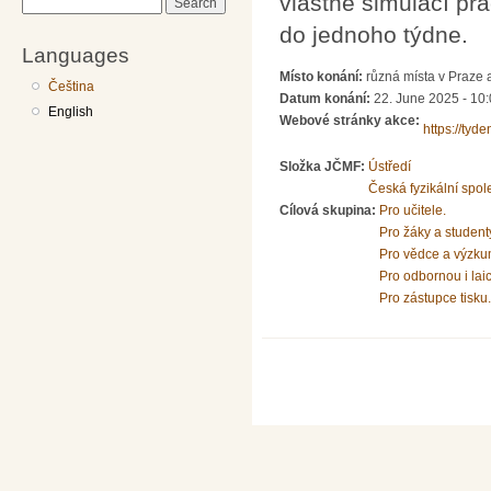
vlastně simulací pr
Search
do jednoho týdne.
Languages
Místo konání:
různá místa v Praze 
Čeština
Datum konání:
22. June 2025 - 10
English
Webové stránky akce:
https://tyde
Složka JČMF:
Ústředí
Česká fyzikální spol
Cílová skupina:
Pro učitele.
Pro žáky a student
Pro vědce a výzku
Pro odbornou i lai
Pro zástupce tisku.