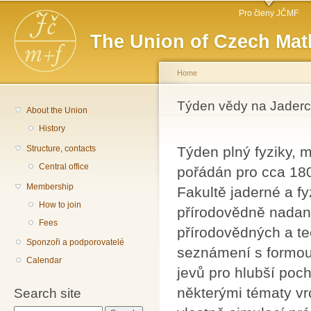
Main menu
Sk
Pro členy JČMF
ma
The Union of Czech Mat
co
Home
You are here
Týden vědy na Jaderc
About the Union
History
Structure, contacts
Týden plný fyziky, 
Central office
pořádán pro cca 180
Membership
Fakultě jaderné a f
How to join
přírodovědně nadan
Fees
přírodovědných a te
Sponzoři a podporovatelé
seznámení s formo
Calendar
jevů pro hlubší poc
některými tématy vr
Search site