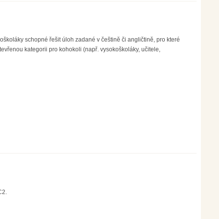
oškoláky schopné řešit úloh zadané v češtině či angličtině, pro které
vřenou kategorii pro kohokoli (např. vysokoškoláky, učitele,
C2.