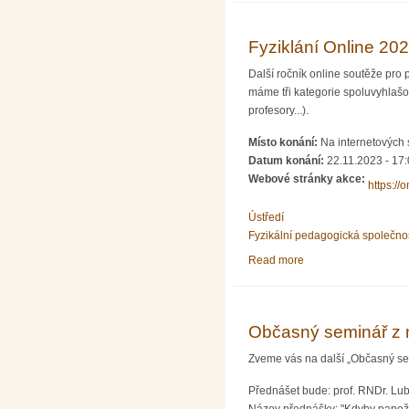
Fyziklání Online 20
Další ročník online soutěže pro 
máme tři kategorie spoluvyhlašo
profesory...).
Místo konání:
Na internetových s
Datum konání:
22.11.2023 -
17:
Webové stránky akce:
https://o
Ústředí
Fyzikální pedagogická společno
Read more
about Fyziklání Onli
Občasný seminář z 
Zveme vás na další „Občasný sem
Přednášet bude: prof. RNDr. Lub
Název přednášky: "Kdyby papež 