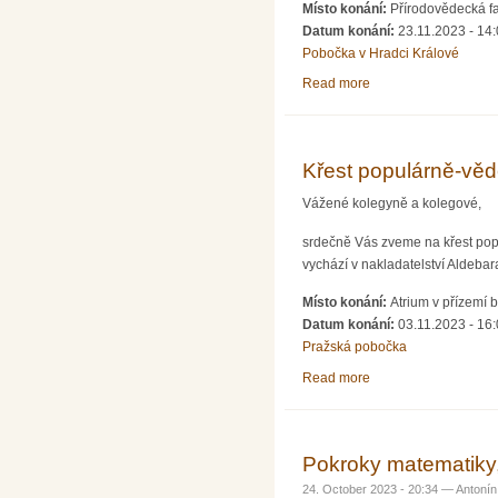
Místo konání:
Přírodovědecká fa
Datum konání:
23.11.2023 - 14
Pobočka v Hradci Králové
Read more
about Přednáška prof
Křest populárně-věd
Vážené kolegyně a kolegové,
srdečně Vás zveme na křest popu
vychází v nakladatelství Aldeba
Místo konání:
Atrium v přízemí
Datum konání:
03.11.2023 - 16
Pražská pobočka
Read more
about Křest populár
Pokroky matematiky,
24. October 2023 - 20:34 —
Antonín