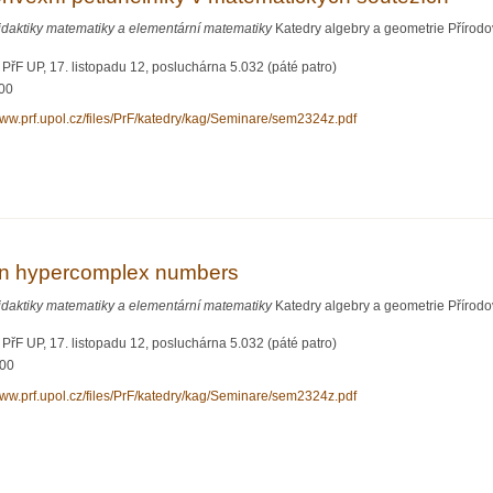
idaktiky matematiky a elementární matematiky
Katedry algebry a geometrie Přírodo
řF UP, 17. listopadu 12, posluchárna 5.032 (páté patro)
:00
www.prf.upol.cz/files/PrF/katedry/kag/Seminare/sem2324z.pdf
vá Konvexní pětiúhelníky v matematických soutěžích
 On hypercomplex numbers
idaktiky matematiky a elementární matematiky
Katedry algebry a geometrie Přírodo
řF UP, 17. listopadu 12, posluchárna 5.032 (páté patro)
:00
www.prf.upol.cz/files/PrF/katedry/kag/Seminare/sem2324z.pdf
rtesi On hypercomplex numbers