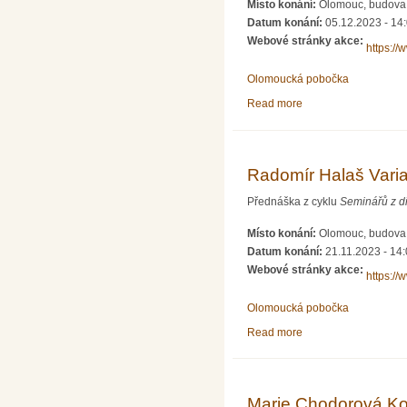
Místo konání:
Olomouc, budova P
Datum konání:
05.12.2023 - 14
Webové stránky akce:
https://
Olomoucká pobočka
Read more
about Pavol Zlatoš Ne
Radomír Halaš Vari
Přednáška z cyklu
Seminářů z d
Místo konání:
Olomouc, budova P
Datum konání:
21.11.2023 - 14
Webové stránky akce:
https://
Olomoucká pobočka
Read more
about Radomír Halaš
Marie Chodorová Ko