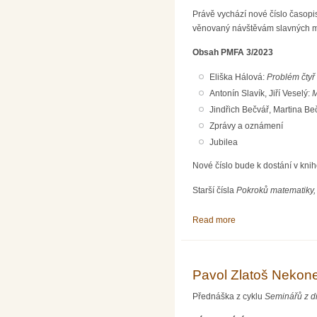
Právě vychází nové číslo časopi
věnovaný návštěvám slavných mat
Obsah PMFA 3/2023
Eliška Hálová:
Problém čtyř
Antonín Slavík, Jiří Veselý:
M
Jindřich Bečvář, Martina B
Zprávy a oznámení
Jubilea
Nové číslo bude k dostání v kni
Starší čísla
Pokroků matematiky, 
Read more
about Pokroky matema
Pavol Zlatoš Nekoneč
Přednáška z cyklu
Seminářů z d