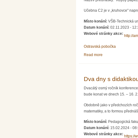
Učebna C2 je v „kruhovce" napro
Místo konání:
VŠB-Technická un
Datum konání:
02.11.2023 - 12
Webové stránky akce:
http://a
Ostravská pobočka
Read more
about Občasný semin
Dva dny s didaktiko
Dvacátý osmý ročník konference 
bude konat ve dnech 15. – 16. 2
Obdobně jako v předchozích ročn
matematiky, a to formou přednáš
Místo konání:
Pedagogická faku
Datum konání:
15.02.2024 - 08
Webové stránky akce:
https:/