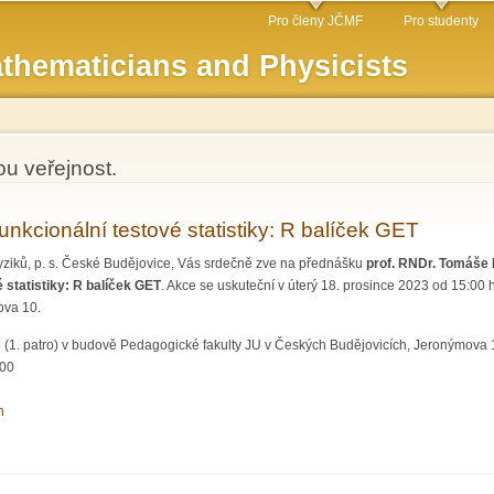
Skip to
Pro členy JČMF
Pro studenty
main
thematicians and Physicists
content
ou veřejnost.
nkcionální testové statistiky: R balíček GET
yziků, p. s. České Budějovice, Vás srdečně zve na přednášku
prof. RNDr. Tomáše
 statistiky: R balíček GET
. Akce se uskuteční v úterý 18. prosince 2023 od 15:00
ova 10.
 (1. patro) v budově Pedagogické fakulty JU v Českých Budějovicích, Jeronýmova 
:00
h
ct funkcionální testové statistiky: R balíček GET