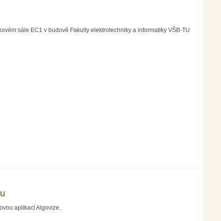
kovém sále EC1 v budově Fakulty elektrotechniky a informatiky VŠB-TU
ku
vou aplikací Algovize.