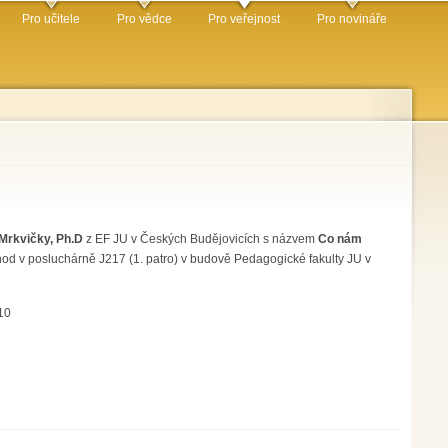
Pro učitele
Pro vědce
Pro veřejnost
Pro novináře
 Mrkvičky, Ph.D
z EF JU v Českých Budějovicích s názvem
Co nám
 hod v posluchárně J217 (1. patro) v budově Pedagogické fakulty JU v
10