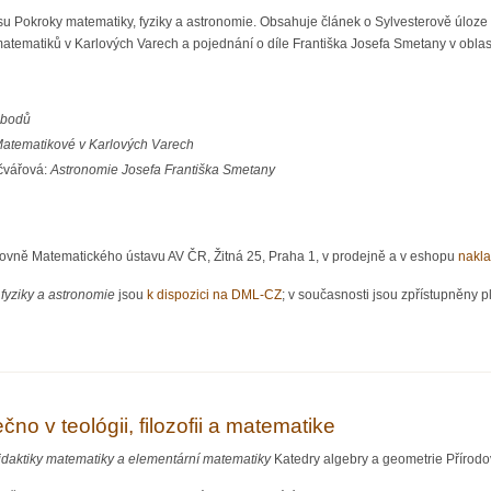
su Pokroky matematiky, fyziky a astronomie. Obsahuje článek o Sylvesterově úloze 
ematiků v Karlových Varech a pojednání o díle Františka Josefa Smetany v oblasti 
 bodů
atematikové v Karlových Varech
ečvářová:
Astronomie Josefa Františka Smetany
hovně Matematického ústavu AV ČR, Žitná 25, Praha 1, v prodejně a v eshopu
nakla
fyziky a astronomie
jsou
k dispozici na DML-CZ
; v současnosti jsou zpřístupněny pl
tiky, fyziky a astronomie 3/2023
no v teológii, filozofii a matematike
idaktiky matematiky a elementární matematiky
Katedry algebry a geometrie Přírodo