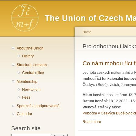
Main menu
The Union of Czech Ma
Home
You are here
Pro odbornou i laick
About the Union
History
Co nám mohou říct fu
Structure, contacts
Jednota českých matematiků a f
Central office
mohou říct funkcionální testové
Membership
Českých Budějovicích, Jeroným
How to join
Místo konání:
posluchárna J217
Fees
Datum konání:
18.12.2023 - 15
Sponzoři a podporovatelé
Webové stránky akce:
Pobočka v Českých Budějovicíc
Calendar
Read more
about Co nám mohou ří
Search site