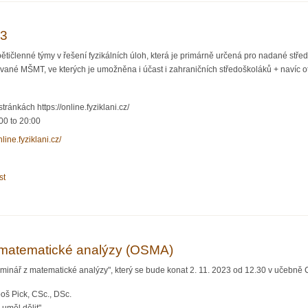
23
pětičlenné týmy v řešení fyzikálních úloh, která je primárně určená pro nadané střed
vané MŠMT, ve kterých je umožněna i účast i zahraničních středoškoláků + navíc ote
tránkách https://online.fyziklani.cz/
00
to
20:00
nline.fyziklani.cz/
st
ne 2023
matematické analýzy (OSMA)
inář z matematické analýzy", který se bude konat 2. 11. 2023 od 12.30 v učebně 
oš Pick, CSc., DSc.
uměl dělit".