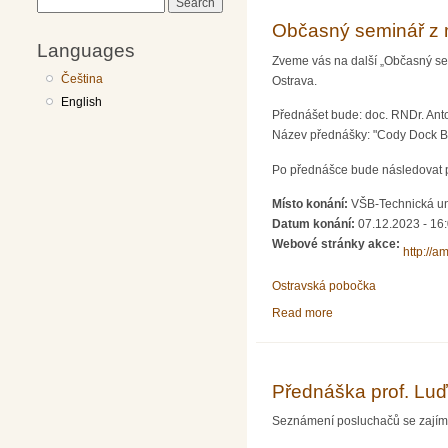
Search
Občasný seminář z 
Languages
Zveme vás na další „Občasný sem
Čeština
Ostrava.
English
Přednášet bude: doc. RNDr. Anto
Název přednášky: "Cody Dock B
Po přednášce bude následovat 
Místo konání:
VŠB-Technická un
Datum konání:
07.12.2023 - 16
Webové stránky akce:
http://a
Ostravská pobočka
Read more
about Občasný semin
Přednáška prof. Luď
Seznámení posluchačů se zajíma