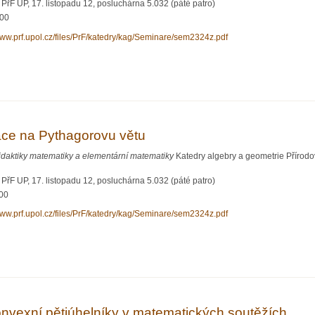
řF UP, 17. listopadu 12, posluchárna 5.032 (páté patro)
:00
www.prf.upol.cz/files/PrF/katedry/kag/Seminare/sem2324z.pdf
konečno v teológii, filozofii a matematike
ace na Pythagorovu větu
idaktiky matematiky a elementární matematiky
Katedry algebry a geometrie Přírodo
řF UP, 17. listopadu 12, posluchárna 5.032 (páté patro)
:00
www.prf.upol.cz/files/PrF/katedry/kag/Seminare/sem2324z.pdf
 Variace na Pythagorovu větu
nvexní pětiúhelníky v matematických soutěžích