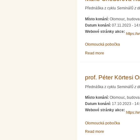
Přednáška z cyklu
Seminářů z d
Místo konání:
Olomouc, budova P
Datum konání:
07.11.2023 - 14
Webové stránky akce:
https://
Olomoucká pobočka
Read more
about Marie Chodoro
prof. Péter Körtesi
Přednáška z cyklu
Seminářů z d
Místo konání:
Olomouc, budova P
Datum konání:
17.10.2023 - 14
Webové stránky akce:
https://
Olomoucká pobočka
Read more
about prof. Péter Kö