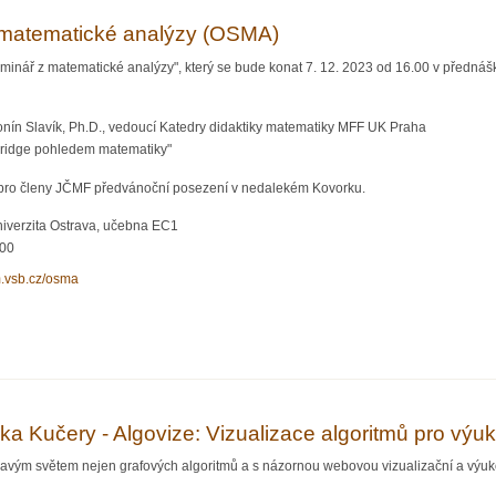
matematické analýzy (OSMA)
inář z matematické analýzy", který se bude konat 7. 12. 2023 od 16.00 v přednáš
nín Slavík, Ph.D., vedoucí Katedry didaktiky matematiky MFF UK Praha
ridge pohledem matematiky"
pro členy JČMF předvánoční posezení v nedalekém Kovorku.
iverzita Ostrava, učebna EC1
:00
m.vsb.cz/osma
ář z matematické analýzy (OSMA)
ka Kučery - Algovize: Vizualizace algoritmů pro výu
vým světem nejen grafových algoritmů a s názornou webovou vizualizační a výuko