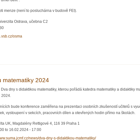
ti menze (není to posluchárna v budově FEI).
iverzita Ostrava, učebna C2
:30
m.vsb.cz/osma
ář z matematické analýzy (OSMA)
u matematiky 2024
Dva dny s didaktikou matematiky, kterou pořádá katedra matematiky a didaktiky m
. 2024.
ících bude konference zaměřena na prezentaci osobních zkušeností učitelů s vyuč
ek, vystoupení v sekcích, pracovních dílen a otevřených hodin přímo na školách.
lta UK, Magdalény Rettigové 4, 116 39 Praha 1
:00
to
16.02.2024 - 17:00
/www.suma.jcmf.cz/news/dva-dny-s-didaktikou-matematiky/