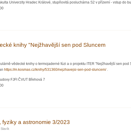
kulta Univerzity Hradec Králové, stupňovitá posluchárna S2 v přízemí - vstup do 
:00
. Luďka Kučery - Algovize: Vizualizace algoritmů pro výuku
ecké knihy "Nejžhavější sen pod Sluncem
lárně-vědecké knihy o termojaderné fúzi a o projektu ITER "Nejžhavější sen pod 
ran
https://m.kosmas.cz/knihy/531360/nejzhavejsi-sen-pod-sluncem/
.
 budovy FJFI ČVUT Břehová 7
:00
ně-vědecké knihy "Nejžhavější sen pod Sluncem
 fyziky a astronomie 3/2023
 Slavík