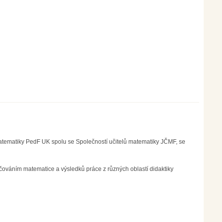
atematiky PedF UK spolu se Společností učitelů matematiky JČMF, se
ováním matematice a výsledků práce z různých oblastí didaktiky