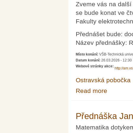
Zveme vás na další
se bude konat ve čt
Fakulty elektrotech
Přednášet bude: doc
Název přednášky: R
Místo konání:
VŠB-Technická unive
Datum konání:
26.03.2026 - 12:30
Webové stránky akce:
http://am.v
Ostravská pobočka
Read more
about Občasný 
Přednáška Jan
Matematika dotykem