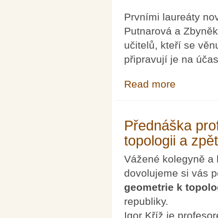
Prvními laureáty no
Putnarová a Zbyněk V
učitelů, kteří se vě
připravují je na úč
Read more
about Cena Can
Přednáška prof
topologii a zpět
Vážené kolegyně a 
dovolujeme si vás 
geometrie k topolog
republiky.
Igor Kříž je profes