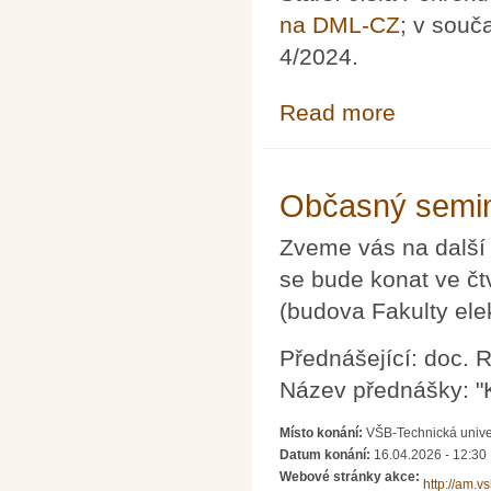
na DML-CZ
; v souč
4/2024.
Read more
about Pokroky m
Občasný semin
Zveme vás na další
se bude konat ve čt
(budova Fakulty ele
Přednášející: doc. 
Název přednášky: "
Místo konání:
VŠB-Technická unive
Datum konání:
16.04.2026 - 12:30
Webové stránky akce:
http://am.v