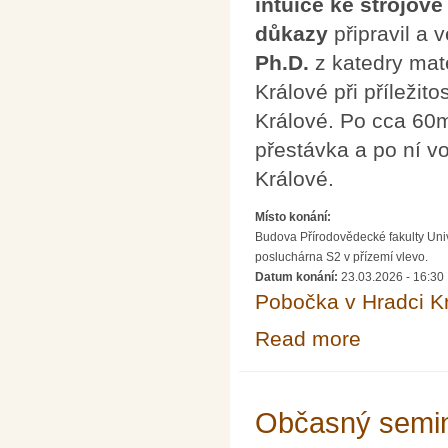
intuice ke strojové
důkazy
připravil a 
Ph.D.
z katedry mat
Králové při příleži
Králové. Po cca 60
přestávka a po ní 
Králové.
Místo konání:
Budova Přírodovědecké fakulty Univ
posluchárna S2 v přízemí vlevo.
Datum konání:
23.03.2026 - 16:30
Pobočka v Hradci K
Read more
about Formální o
důkazy
Občasný semin