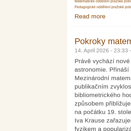
Matematické oddělení pražské pob
Pedagogické oddělení pražské po
Read more
about Pozvánka 
fyziků
Pokroky matema
14. April 2026 - 23:3
Právě vychází nové 
astronomie. Přináší
Mezinárodní matema
publikačním zvyklo
bibliometrického h
způsobem přibližuj
na počátku 19. stole
Iva Krause zařazuj
fyzikem a popularizá