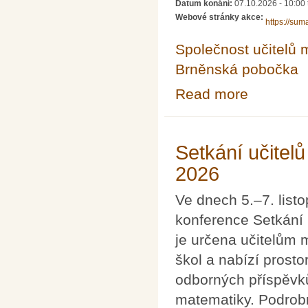
Datum konání:
07.10.2026 - 10:00
Webové stránky akce:
https://sum
Společnost učitelů 
Brněnská pobočka
Read more
about Celostátn
Setkání učitel
2026
Ve dnech 5.–7. list
konference Setkání 
je určena učitelům 
škol a nabízí prosto
odborných příspěvků
matematiky. Podrobn