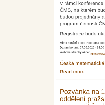
V rámci konference
ČMS, na kterém bud
budou projednány a 
program činnosti ČM
Registrace bude uk
Místo konání:
Hotel Panorama Tepl
Datum konání:
27.05.2026 - 14:00
Webové stránky akce:
https://ww
Česká matematická 
Read more
about Konferen
Pozvánka na 10
oddělení praž