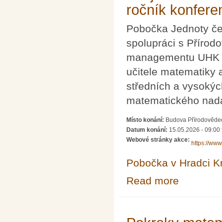
ročník konfere
Pobočka Jednoty če
spolupráci s Přírod
managementu UHK po
učitele matematiky 
středních a vysoký
matematického nadá
Místo konání:
Budova Přírodovědec
Datum konání:
15.05.2026 - 09:00
Webové stránky akce:
https://www
Pobočka v Hradci K
Read more
about Ani jeden