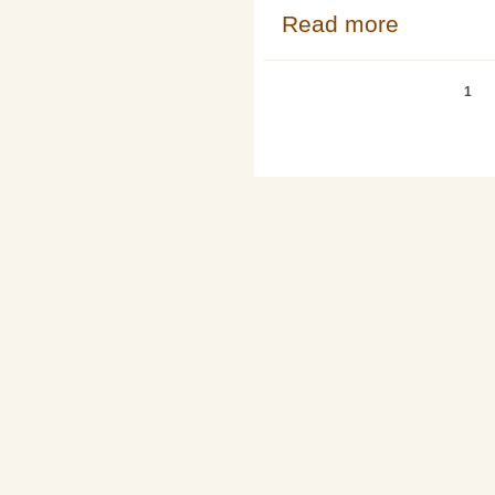
Read more
about Pokroky m
Pages
1