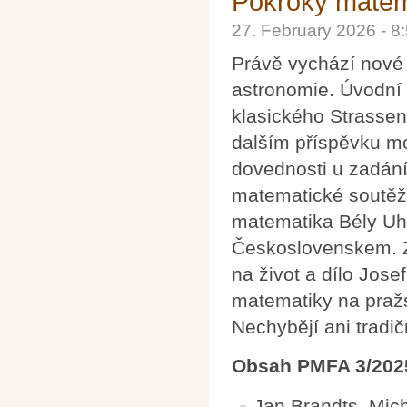
Pokroky matema
27. February 2026 - 
Právě vychází nové 
astronomie. Úvodní 
klasického Strassen
dalším příspěvku m
dovednosti u zadání
matematické soutěž
matematika Bély Uhr
Československem. Zá
na život a dílo Jos
matematiky na pražs
Nechybějí ani tradič
Obsah PMFA 3/202
Jan Brandts, Mic