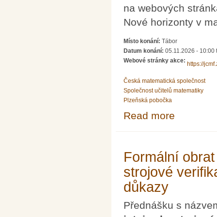
na webových stránk
Nové horizonty v m
Místo konání:
Tábor
Datum konání:
05.11.2026 - 10:00
Webové stránky akce:
https://jcm
Česká matematická společnost
Společnost učitelů matematiky
Plzeňská pobočka
Read more
about Setkání u
Formální obrat
strojové verifi
důkazy
Přednášku s názv