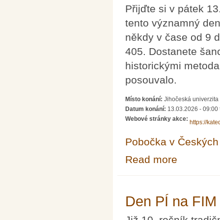
Přijďte si v pátek 1
tento významný den
někdy v čase od 9 
405. Dostanete šanci
historickými metodam
posouvalo.
Místo konání:
Jihočeská univerzita
Datum konání:
13.03.2026 -
09:00
Webové stránky akce:
https://kat
Pobočka v Českých 
Read more
about Mezináro
Den PÍ na FIM
Již 10. ročník tradi