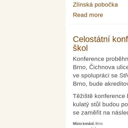
Zlínská pobočka
Read more
about MATEMAT
Celostátní kon
škol
Konference proběhne
Brno, Čichnova ulic
ve spolupráci se Stř
Brno, bude akredito
Těžiště konference 
kulatý stůl budou 
se zaměřit na násled
Místo konání:
Brno