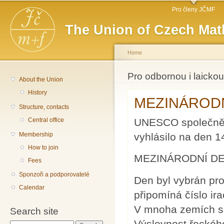
Main menu
Sk
Pro členy JČMF
ma
The Union of Czech Mat
co
Home
You are here
Pro odbornou i laickou
About the Union
History
MEZINÁRODNÍ
Structure, contacts
UNESCO společně s
Central office
vyhlásilo na den 
Membership
How to join
MEZINÁRODNÍ DE
Fees
Sponzoři a podporovatelé
Den byl vybrán pro
Calendar
připomíná číslo ir
V mnoha zemích se 
Search site
Výslovnost řeckéh