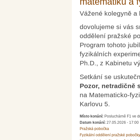
matematiků a f
Vážené kolegyně a 
dovolujeme si vás s
oddělení pražské p
Program tohoto jubi
fyzikálních experim
Ph.D., z Kabinetu 
Setkání se uskutečn
Pozor, netradičně 
na Matematicko-fyzik
Karlovu 5.
Místo konání:
Posluchárně F1 ve dr
Datum konání:
27.05.2026 - 17:00
Pražská pobočka
Fyzikální oddělení pražské pobočk