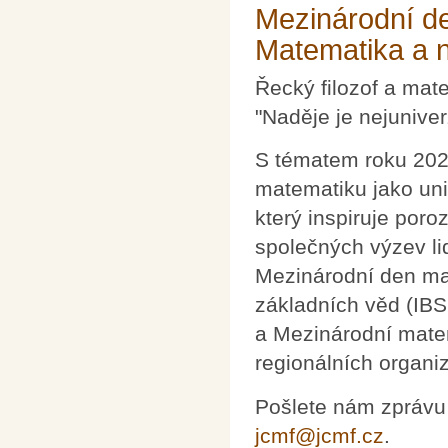
Mezinárodní d
Matematika a 
Řecký filozof a mat
"Naděje je nejunive
S tématem roku 202
matematiku jako uni
který inspiruje poro
společných výzev li
Mezinárodní den m
základních věd (IBS
a Mezinárodní mate
regionálních organiz
Pošlete nám zprávu
jcmf@jcmf.cz
.