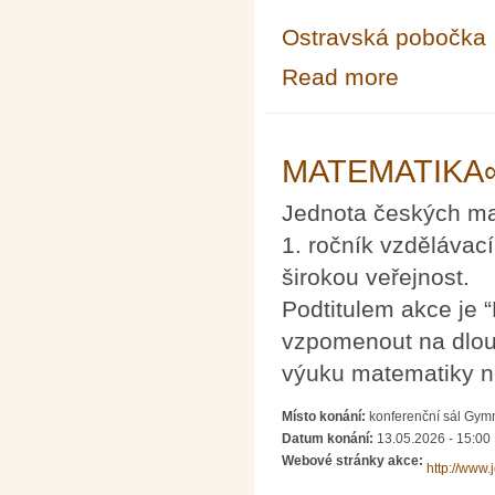
Ostravská pobočka
Read more
about Občasný 
MATEMATIKA∞Z
Jednota českých mat
1. ročník vzdělávací
širokou veřejnost.
Podtitulem akce je 
vzpomenout na dlou
výuku matematiky ne
Místo konání:
konferenční sál Gymn
Datum konání:
13.05.2026 - 15:00
Webové stránky akce:
http://www.