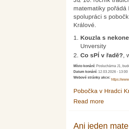
matematiky pořádá 
spolupráci s poboč
Králové.
Kouzla s nekon
Unversity
Co sPÍ v řadě?
, 
Místo konání:
Posluchárna J1, bud
Datum konání:
12.03.2026 - 13:00
Webové stránky akce:
https://www
Pobočka v Hradci K
Read more
about Den PÍ n
Ani jeden mate