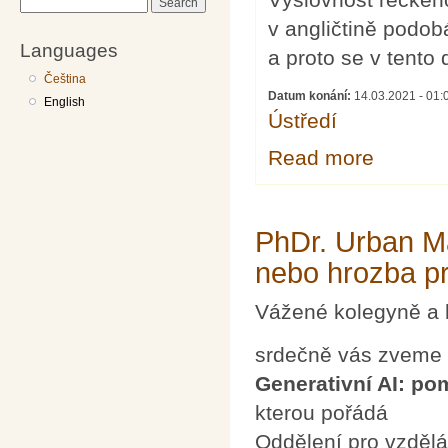
Search
v angličtině podob
Languages
a proto se v tento 
Čeština
Datum konání:
14.03.2021 -
01:
English
Ústředí
Read more
about MEZIN
PhDr. Urban Ma
nebo hrozba pr
Vážené kolegyně a 
srdečně vás zveme
Generativní AI: po
kterou pořádá
Oddělení pro vzdělá