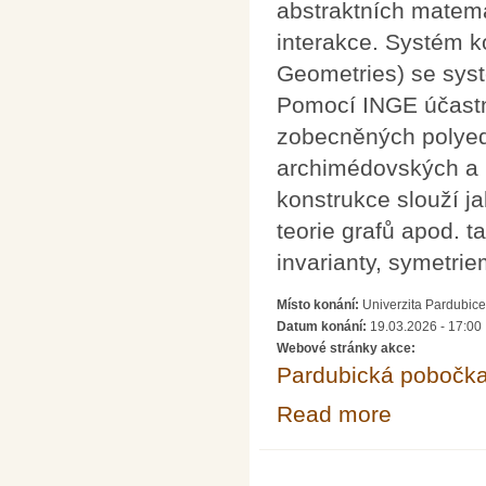
abstraktních matema
interakce. Systém k
Geometries) se sys
Pomocí INGE účastní
zobecněných polyedr
archimédovských a k
konstrukce slouží j
teorie grafů apod. 
invarianty, symetri
Místo konání:
Univerzita Pardubice
Datum konání:
19.03.2026 - 17:00
Webové stránky akce:
Pardubická pobočk
Read more
about Přednášk