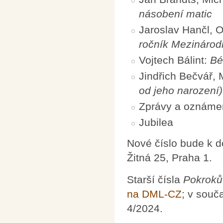
násobení matic
Jaroslav Hančl, 
ročník Mezinárod
Vojtech Bálint:
Bé
Jindřich Bečvář,
od jeho narození)
Zprávy a oznáme
Jubilea
Nové číslo bude k 
Žitná 25, Praha 1.
Starší čísla
Pokroků
na DML-CZ
; v souč
4/2024.