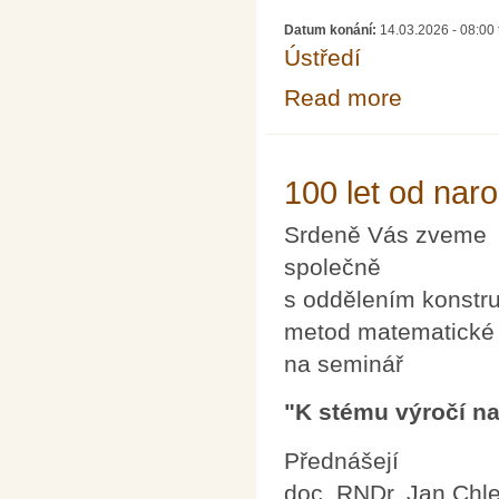
Datum konání:
14.03.2026 -
08:00
Ústředí
Read more
about Mezináro
100 let od nar
Srdeně Vás zveme
společně
s oddělením konstru
metod matematické
na seminář
"K stému výročí na
Přednášejí
doc. RNDr. Jan Chl