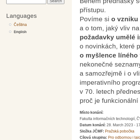
Během přednášky se
Search
přístupu.
Languages
Povíme si
o vzniku
Čeština
a o tom, jaký vliv 
English
požadavky umělé i
o novinkách, které 
o myšlence líného
nekonečné seznamy
a samozřejmě i o vl
imperativního prog
v 70. letech předne
proč je funkcionáln
Místo konání:
Fakulta informačních technologií, 
Datum konání:
28. March 2023 - 1
Složka JČMF:
Pražská pobočka
Cílová skupina:
Pro odbornou i lai