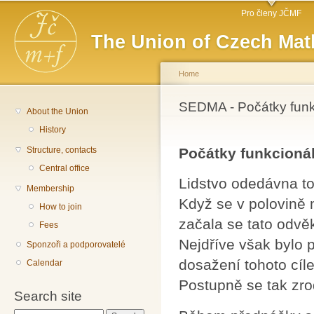
Main menu
Sk
Pro členy JČMF
ma
The Union of Czech Mat
co
Home
You are here
SEDMA - Počátky funkc
About the Union
History
Structure, contacts
Počátky funkcioná
Central office
Lidstvo odedávna tou
Membership
Když se v polovině m
How to join
začala se tato odvě
Fees
Nejdříve však bylo 
Sponzoři a podporovatelé
dosažení tohoto cíl
Calendar
Postupně se tak zrod
Search site