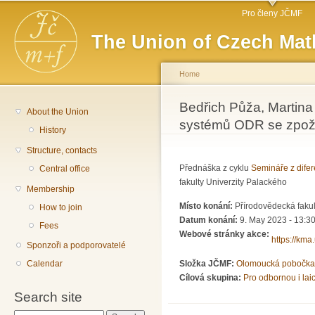
Main menu
Sk
Pro členy JČMF
ma
The Union of Czech Mat
co
Home
You are here
Bedřich Půža, Martin
About the Union
systémů ODR se zpož
History
Structure, contacts
Přednáška z cyklu
Semináře z difer
Central office
fakulty Univerzity Palackého
Membership
Místo konání:
Přírodovědecká fakul
How to join
Datum konání:
9. May 2023 - 13:3
Fees
Webové stránky akce:
https://km
Sponzoři a podporovatelé
Calendar
Složka JČMF:
Olomoucká pobočka
Cílová skupina:
Pro odbornou i lai
Search site