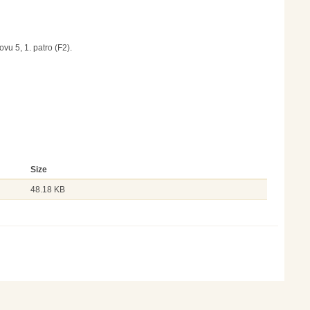
vu 5, 1. patro (F2).
Size
48.18 KB