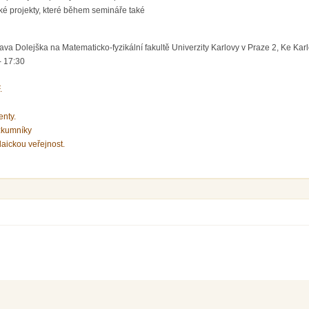
ské projekty, které během semináře také
va Dolejška na Matematicko-fyzikální fakultě Univerzity Karlovy v Praze 2, Ke Karlo
- 17:30
.
enty.
zkumníky
laickou veřejnost.