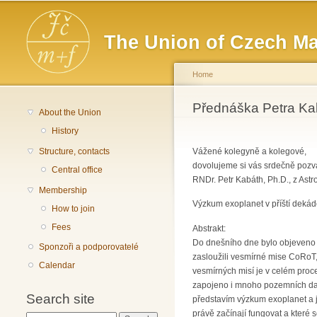
Main menu
The Union of Czech Ma
Home
You are here
Přednáška Petra Kab
About the Union
History
Structure, contacts
Vážené kolegyně a kolegové,
dovolujeme si vás srdečně pozv
Central office
RNDr. Petr Kabáth, Ph.D., z As
Membership
Výzkum exoplanet v příští deká
How to join
Fees
Abstrakt:
Do dnešního dne bylo objeveno 
Sponzoři a podporovatelé
zasloužili vesmírné mise CoRoT,
Calendar
vesmírných misí je v celém proc
zapojeno i mnoho pozemních dal
Search site
představím výzkum exoplanet a j
právě začínají fungovat a které 