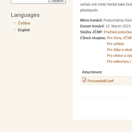
Search
začaly své místo hledat také če
představím.
Languages
Místo konání:
Posluchárna Václa
Čeština
Datum konání:
15. March 2023 
English
Složka JČMF:
Pražská pobočka
Cílová skupina:
Pro členy JČMF
Pro učitele.
Pro žáky a stud
Pro vědce a vý
Pro odbornou i 
Attachment
Pozvanka80.pdf