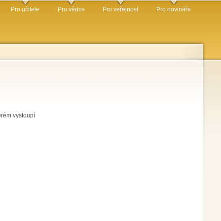
Pro učitele
Pro vědce
Pro veřejnost
Pro novináře
erém vystoupí