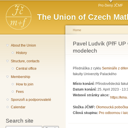
Main menu
Sk
Pro členy JČMF
ma
The Union of Czech Mat
co
Home
You are here
Pavel Ludvík (PřF UP
About the Union
modelech
History
Structure, contacts
Přednáška z cyklu
Semináře z difer
Central office
fakulty Univerzity Palackého
Membership
Místo konání:
Přírodovědecká fakul
How to join
Datum konání:
25. April 2023 - 13:
Fees
Webové stránky akce:
https://km
Sponzoři a podporovatelé
Calendar
Složka JČMF:
Olomoucká pobočka
Cílová skupina:
Pro odbornou i lai
Search site