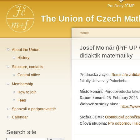
Main menu
Sk
Pro členy JČMF
ma
The Union of Czech Mat
co
Home
You are here
Josef Molnár (PrF UP
About the Union
didaktik matematiky
History
Structure, contacts
Přednáška z cyklu
Semináře z dida
Central office
fakulty Univerzity Palackého.
Membership
Místo konání:
Přírodovědecká fakul
How to join
Datum konání:
28. February 2023 
Fees
Webové stránky akce:
https://ww
Sponzoři a podporovatelé
Calendar
Složka JČMF:
Olomoucká pobočka
Cílová skupina:
Pro odbornou i lai
Search site