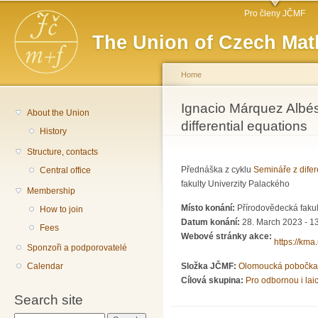
Main menu
Sk
Pro členy JČMF
ma
The Union of Czech Mat
co
Home
You are here
Ignacio Márquez Albés 
About the Union
differential equations
History
Structure, contacts
Přednáška z cyklu
Semináře z difer
Central office
fakulty Univerzity Palackého
Membership
Místo konání:
Přírodovědecká fakul
How to join
Datum konání:
28. March 2023 - 1
Fees
Webové stránky akce:
https://km
Sponzoři a podporovatelé
Calendar
Složka JČMF:
Olomoucká pobočka
Cílová skupina:
Pro odbornou i lai
Search site