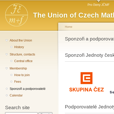
Main menu
Sk
Pro členy JČMF
ma
The Union of Czech Mat
co
Home
You are here
Sponzoři a podporovat
About the Union
History
Sponzoři Jednoty česk
Structure, contacts
Central office
Membership
How to join
Fees
Sponzoři a podporovatelé
Calendar
Podporovatelé Jednot
Search site