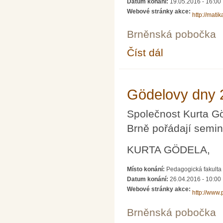
Datum konání:
19.05.2016 - 16:00
Webové stránky akce:
http://mati
Brněnská pobočka
Číst dál
Přednáška o gravitačn
Gödelovy dny 
Společnost Kurta G
Brně pořádají seminá
KURTA GÖDELA,
Místo konání:
Pedagogická fakulta 
Datum konání:
26.04.2016 - 10:00
Webové stránky akce:
http://www.
Brněnská pobočka