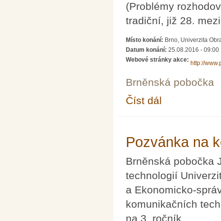
(Problémy rozhodován
tradiční, již 28. me
Místo konání:
Brno, Univerzita Ob
Datum konání:
25.08.2016 - 09:00
Webové stránky akce:
http://www.
Brněnská pobočka
Číst dál
Pozvánka na mezinár
Pozvánka na k
Brněnská pobočka J
technologií Univerz
a Ekonomicko-správn
komunikačních techn
na 3. ročník,