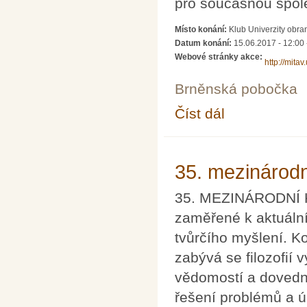
pro současnou spol
Místo konání:
Klub Univerzity obra
Datum konání:
15.06.2017 - 12:00
Webové stránky akce:
http://mita
Brněnská pobočka
Číst dál
Konference MITAV 20
35. mezinárod
35. MEZINÁRODNÍ K
zaměřené k aktuáln
tvůrčího myšlení. K
zabývá se filozofií
vědomostí a dovedn
řešení problémů a ú