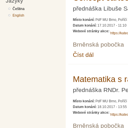
Jazyky
přednáška Libuše 
Čeština
English
Místo konání:
PdF MU Brno, Poříčí
Datum konání:
17.10.2017 - 11:10
Webové stránky akce:
https://kat
Brněnská pobočka
Číst dál
Concept cartoons ja
Matematika s ra
přednáška RNDr. Pe
Místo konání:
PdF MU Brno, Poříčí
Datum konání:
18.10.2017 - 13:55
Webové stránky akce:
https://kat
Brněnská pobočka