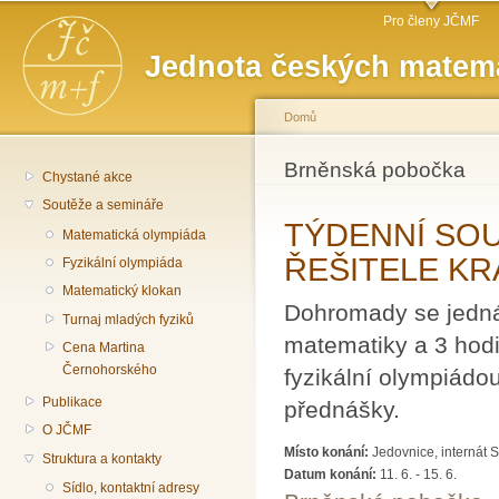
Hlavní menu
Př
Pro členy JČMF
hl
Jednota českých matema
o
Domů
Jste zde
Brněnská pobočka
Chystané akce
Soutěže a semináře
TÝDENNÍ SO
Matematická olympiáda
ŘEŠITELE KR
Fyzikální olympiáda
Matematický klokan
Dohromady se jedná
Turnaj mladých fyziků
matematiky a 3 hodi
Cena Martina
Černohorského
fyzikální olympiádo
Publikace
přednášky.
O JČMF
Místo konání:
Jedovnice, internát 
Struktura a kontakty
Datum konání:
11. 6.
-
15. 6.
Sídlo, kontaktní adresy