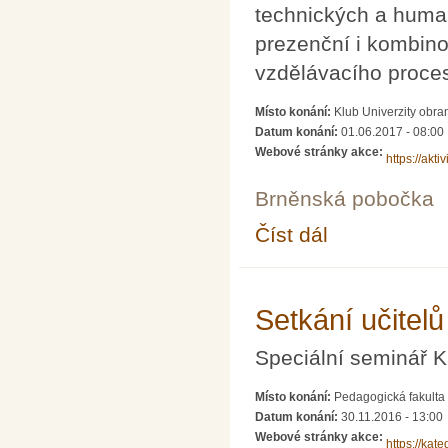
technických a human
prezenční i kombin
vzdělávacího procesu
Místo konání:
Klub Univerzity obra
Datum konání:
01.06.2017 - 08:00
Webové stránky akce:
https://akt
Brněnská pobočka
Číst dál
35. mezinárodní kolo
Setkání učitel
Speciální seminář 
Místo konání:
Pedagogická fakulta
Datum konání:
30.11.2016 - 13:00
Webové stránky akce:
https://kat