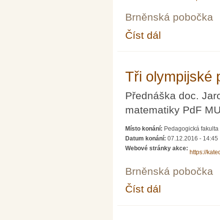
Brněnská pobočka
Číst dál
Setkání učitelů a stu
Tři olympijské 
Přednáška doc. Jar
matematiky PdF MU
Místo konání:
Pedagogická fakulta 
Datum konání:
07.12.2016 - 14:45
Webové stránky akce:
https://kat
Brněnská pobočka
Číst dál
Tři olympijské projevy