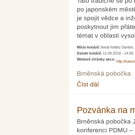
Tato tradičně se po
po japonském městě 
je spojit vědce a i
poskytnout jim přát
témat v oblasti vys
Místo konání:
Areál hotelu Santon, 
Datum konání:
11.09.2016 - 14:00
Webové stránky akce:
http://hako
Brněnská pobočka
Číst dál
Pozvánka na mezinár
Pozvánka na m
Brněnská pobočka J
konferenci PDMU – P