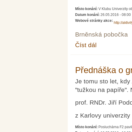
Místo konání:
V Klubu Univerzity 
Datum konání:
26.05.2016 - 08:00
Webové stránky akce:
http://akti
Brněnská pobočka
Číst dál
Pozvánka na 34. mezi
Přednáška o gr
Je tomu sto let, kdy
"tužkou na papíře". 
prof. RNDr. Jiří Pod
z Karlovy univerzity
Místo konání:
Posluchárna F2 pavil