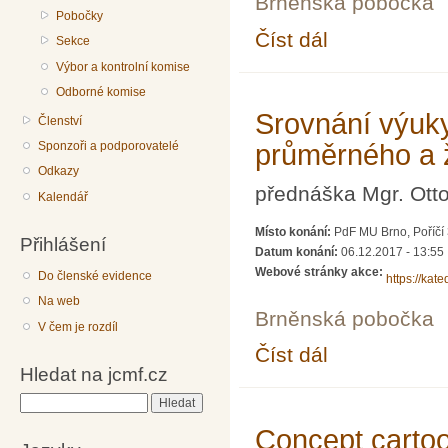
Brněnská pobočka
Pobočky
Číst dál
TÝDENNÍ SOUSTŘED
Sekce
Výbor a kontrolní komise
Odborné komise
Srovnání výuk
Členství
Sponzoři a podporovatelé
průměrného a 
Odkazy
přednáška Mgr. Ott
Kalendář
Místo konání:
PdF MU Brno, Poříčí
Přihlášení
Datum konání:
06.12.2017 - 13:55
Webové stránky akce:
Do členské evidence
https://kat
Na web
Brněnská pobočka
V čem je rozdíl
Číst dál
Srovnání výuky matem
Hledat na jcmf.cz
Hledat
Concept carto