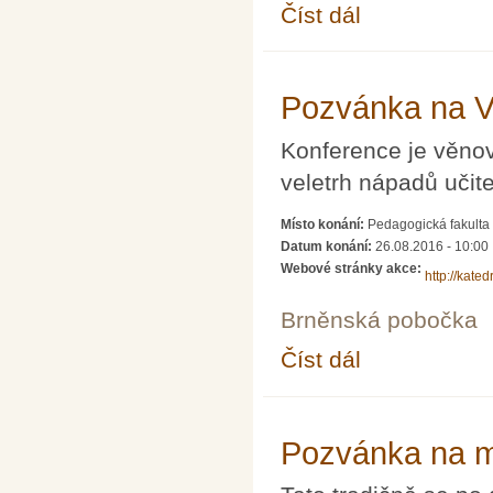
Číst dál
O diferenciálních rovn
Pozvánka na Ve
Konference je věnov
veletrh nápadů učitel
Místo konání:
Pedagogická fakulta 
Datum konání:
26.08.2016 - 10:00
Webové stránky akce:
http://kate
Brněnská pobočka
Číst dál
Pozvánka na Veletrh n
Pozvánka na m