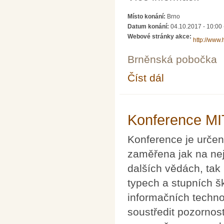
Místo konání:
Brno
Datum konání:
04.10.2017 - 10:00
Webové stránky akce:
http://www.
Brněnská pobočka
Číst dál
HaPoC 2017
Konference M
Konference je určen
zaměřena jak na nej
dalších vědách, tak
typech a stupních šk
informačních techno
soustředit pozornos