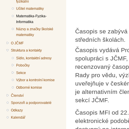
fyzikální
Učitel matematiky
Matematika-Fyzika-
Informatika
Názvy a značky školské
Časopis se zabývá 
matematiky
středních školách.
O JČMF
Časopis vydává Prom
Struktura a kontakty
spolupráci s JČMF,
Sídlo, kontaktní adresy
recenzovaný časop
Pobočky
Sekce
Rady pro vědu, výz
Výbor a kontrolní komise
uveřejňuje v české
Odborné komise
je alternativním č
Členství
sekcí JČMF.
Sponzoři a podporovatelé
Odkazy
Časopis MFI od 22.
Kalendář
elektronické podob