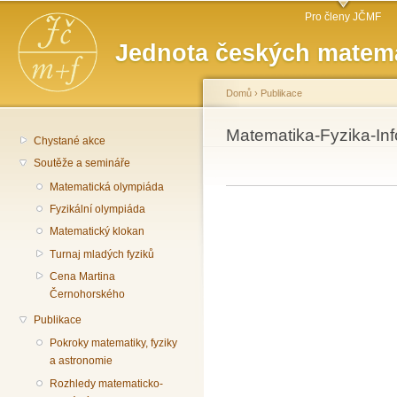
Hlavní menu
Př
Pro členy JČMF
hl
Jednota českých matema
o
Domů
›
Publikace
Jste zde
Matematika-Fyzika-Inf
Chystané akce
Soutěže a semináře
Matematická olympiáda
Fyzikální olympiáda
Matematický klokan
Turnaj mladých fyziků
Cena Martina
Černohorského
Publikace
Pokroky matematiky, fyziky
a astronomie
Rozhledy matematicko-