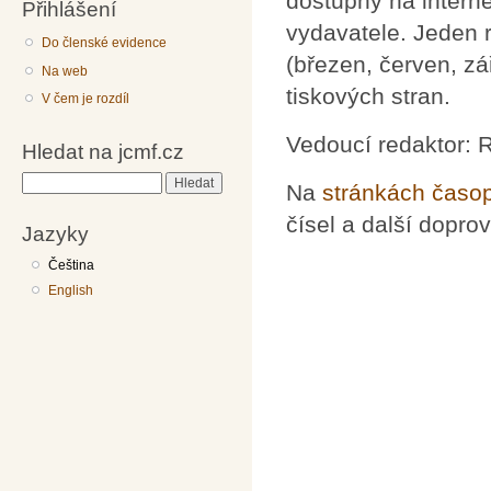
dostupný na intern
Přihlášení
vydavatele. Jeden 
Do členské evidence
(březen, červen, zá
Na web
tiskových stran.
V čem je rozdíl
Vedoucí redaktor: 
Hledat na jcmf.cz
Hledat
Na
stránkách časo
čísel a další dopro
Jazyky
Čeština
English