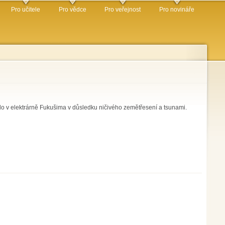
Pro učitele
Pro vědce
Pro veřejnost
Pro novináře
šlo v elektrárně Fukušima v důsledku ničivého zemětřesení a tsunami.