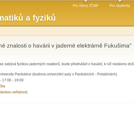
Přejít k
Pro členy JČMF
Pro studenty
hlavnímu
atiků a fyziků
obsahu
 znalosti o havárii v jaderné elektrárně Fukušima"
ý se zabývá fyzikou jaderných reaktorů, bude přednášet o havárii, k níž nedávno do
iverzity Pardubice (budova univerzitní auly v Pardubicích - Polabinách).
 -
17:00
-
19:00
čka
laickou veřejnost.