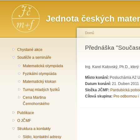
Hlavní menu
Jednota českých matem
Domů
Jste zde
Přednáška "Současné
Chystané akce
Soutěže a semináře
Matematická olympiáda
Ing. Karel Katovský, Ph.D., kter
Fyzikální olympiáda
Místo konání:
Posluchárna A2 Un
Matematický klokan
Datum konání:
21. Duben 2011
Turnaj mladých fyziků
Složka JČMF:
Pardubická pobo
Cílová skupina:
Pro odbornou i 
Cena Martina
Černohorského
Publikace
O JČMF
Struktura a kontakty
Sídlo, kontaktní adresy