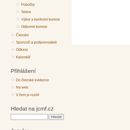
Pobočky
Sekce
Výbor a kontrolní komise
Odborné komise
Členství
Sponzoři a podporovatelé
Odkazy
Kalendář
Přihlášení
Do členské evidence
Na web
V čem je rozdíl
Hledat na jcmf.cz
Hledat