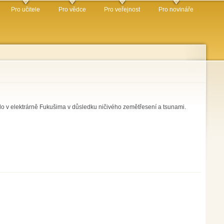
Pro učitele
Pro vědce
Pro veřejnost
Pro novináře
šlo v elektrárně Fukušima v důsledku ničivého zemětřesení a tsunami.