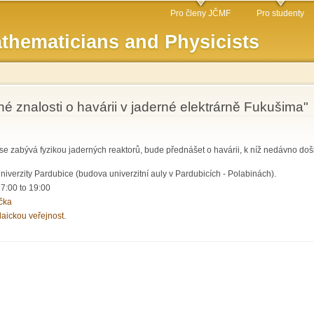
Skip to
Pro členy JČMF
Pro studenty
main
thematicians and Physicists
content
 znalosti o havárii v jaderné elektrárně Fukušima"
ý se zabývá fyzikou jaderných reaktorů, bude přednášet o havárii, k níž nedávno do
iverzity Pardubice (budova univerzitní auly v Pardubicích - Polabinách).
17:00
to
19:00
čka
laickou veřejnost.