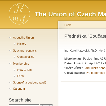
Main menu
The Union of Czech Ma
Home
You are here
Přednáška "Současné
About the Union
History
Structure, contacts
Ing. Karel Katovský, Ph.D., kter
Central office
Místo konání:
Posluchárna A2 Un
Datum konání:
21. April 2011 -
Membership
Složka JČMF:
Pardubická pobo
How to join
Cílová skupina:
Pro odbornou i 
Fees
Sponzoři a podporovatelé
Calendar
Search site