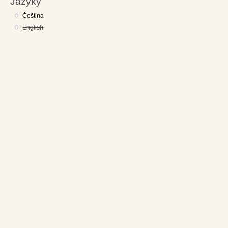
Jazyky
Čeština
English