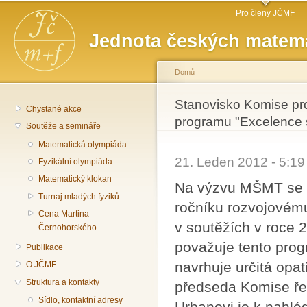
Hlavní menu
Př
Pro členy JČMF
hl
Jednota českých matema
o
Domů
Jste zde
Stanovisko Komise pro
Chystané akce
programu "Excelence s
Soutěže a semináře
Matematická olympiáda
21. Leden 2012 - 5:1
Fyzikální olympiáda
Matematický klokan
Na výzvu MŠMT se K
Turnaj mladých fyziků
ročníku rozvojovém
Cena Martina
v soutěžích v roce 
Černohorského
považuje tento prog
Publikace
navrhuje určitá opa
O JČMF
Struktura a kontakty
předseda Komise ře
Sídlo, kontaktní adresy
Urbanovi je k nahléd