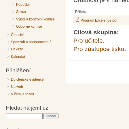
Pobočky
Sekce
Příloha
Výbor a kontrolní komise
Program Excelence.pdf
Odborné komise
Cílová skupina:
Členství
Pro učitele.
Sponzoři a podporovatelé
Pro zástupce tisku.
Odkazy
Kalendář
Přihlášení
Do členské evidence
Na web
V čem je rozdíl
Hledat na jcmf.cz
Hledat