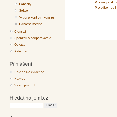
Pro žáky a stud
Pobočky
Pro odbornou i 
Sekce
Výbor a kontrolní komise
Odborné komise
Členství
Sponzoři a podporovatelé
Odkazy
Kalendář
Přihlášení
Do členské evidence
Na web
V čem je rozdíl
Hledat na jcmf.cz
Hledat