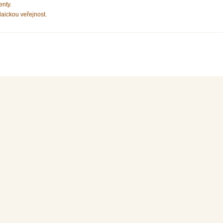
enty.
laickou veřejnost.