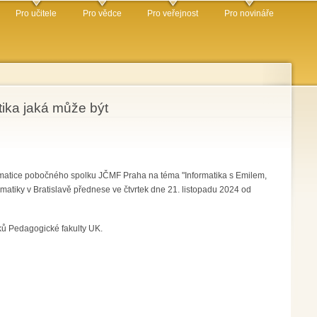
Pro učitele
Pro vědce
Pro veřejnost
Pro novináře
tika jaká může být
rmatice pobočného spolku JČMF Praha na téma "Informatika s Emilem,
rmatiky v Bratislavě přednese ve čtvrtek dne 21. listopadu 2024 od
ků Pedagogické fakulty UK.