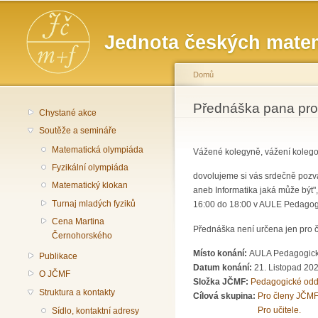
Hlavní menu
Jednota českých matem
Domů
Jste zde
Přednáška pana prof
Chystané akce
Soutěže a semináře
Matematická olympiáda
Vážené kolegyně, vážení kolego
Fyzikální olympiáda
dovolujeme si vás srdečně pozv
Matematický klokan
aneb Informatika jaká může být",
Turnaj mladých fyziků
16:00 do 18:00 v AULE Pedagogi
Cena Martina
Přednáška není určena jen pro č
Černohorského
Místo konání:
AULA Pedagogické
Publikace
Datum konání:
21. Listopad 202
O JČMF
Složka JČMF:
Pedagogické odd
Struktura a kontakty
Cílová skupina:
Pro členy JČMF
Pro učitele.
Sídlo, kontaktní adresy