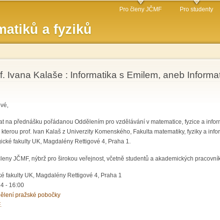
Přejít k
Pro členy JČMF
Pro studenty
hlavnímu
atiků a fyziků
obsahu
. Ivana Kalaše : Informatika s Emilem, aneb Informa
vé,
at na přednášku pořádanou Oddělením pro vzdělávání v matematice, fyzice a info
 kterou prof. Ivan Kalaš z Univerzity Komenského, Fakulta matematiky, fyziky a info
cké fakulty UK, Magdalény Rettigové 4, Praha 1.
leny JČMF, nýbrž pro širokou veřejnost, včetně studentů a akademických pracovní
 fakulty UK, Magdalény Rettigové 4, Praha 1
4 - 16:00
ělení pražské pobočky
.