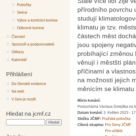
Stále více lidí žije
Pobočky
přírodního povrchu u
Sekce
studují klimatologo
Výbor a kontrolní komise
klimatu je tzv. měst
Odborné komise
částech měst docház
Členství
jsou spojeny negat
Sponzoři a podporovatelé
Odkazy
probíhající změnou 
Kalendář
věnují i městští pl
příčinami a vlastno
Přihlášení
na možnosti jejich 
Do členské evidence
měnícím se klimatu 
Na web
V čem je rozdíl
Místo konání:
Posluchárna Václava Dolejška na Mat
Hledat na jcmf.cz
Datum konání:
3. Květen 2023 - 17
Složka JČMF:
Pražská pobočka
Hledat
Cílová skupina:
Pro členy JČMF.
Pro učitele.