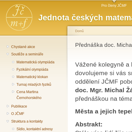
Hlavní menu
Př
Pro členy JČMF
hl
Jednota českých matema
o
Domů
Jste zde
Přednáška doc. Michal
Chystané akce
Soutěže a semináře
Matematická olympiáda
Vážené kolegyně a 
Fyzikální olympiáda
dovolujeme si vás s
Matematický klokan
oddělení JČMF pobo
Turnaj mladých fyziků
doc. Mgr. Michal Ž
Cena Martina
přednáškou na tém
Černohorského
Publikace
Města a jejich tepe
O JČMF
Struktura a kontakty
Abstrakt:
Sídlo, kontaktní adresy