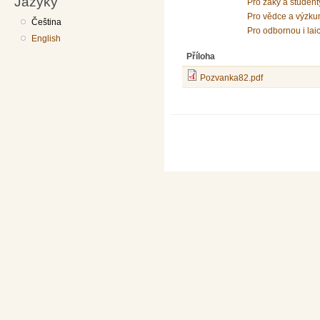
Jazyky
Pro žáky a student
Pro vědce a výzku
Čeština
Pro odbornou i lai
English
Příloha
Pozvanka82.pdf