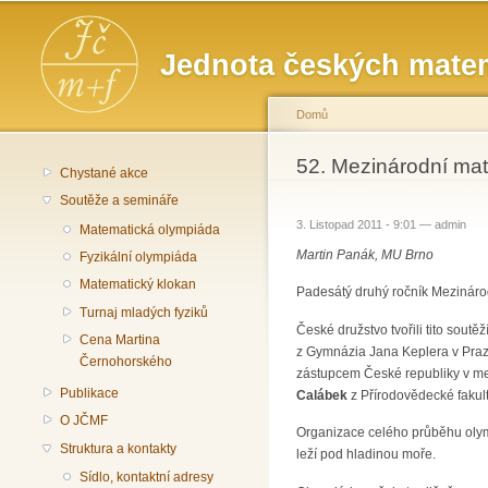
Hlavní menu
Jednota českých matem
Domů
Jste zde
52. Mezinárodní ma
Chystané akce
Soutěže a semináře
3. Listopad 2011 - 9:01 —
admin
Matematická olympiáda
Martin Panák, MU Brno
Fyzikální olympiáda
Matematický klokan
Padesátý druhý ročník Mezinárod
Turnaj mladých fyziků
České družstvo tvořili tito soutěž
Cena Martina
z Gymnázia Jana Keplera v Pra
Černohorského
zástupcem České republiky v me
Publikace
Calábek
z Přírodovědecké fakul
O JČMF
Organizace celého průběhu olymp
Struktura a kontakty
leží pod hladinou moře.
Sídlo, kontaktní adresy