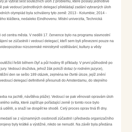
 je vybrat šest soutěžních úloh z problémů, které poslaly jednotlivé
dě pak vedoucí jednotlivých delegací překládají zadání vybraných úloh
rodních olympiád byla schváleny tyto země: 2013 - Kolumbie; 2014 -
lého kláštera, nedaleko Eindhovenu. Místní univerzita, Technická
ně od centra města. V neděli 17. července bylo na programu slavnostní
ení se zúčastnili i vedoucí delegací, kteří sem byli převezeni pouze na
i videopozdrav nizozemské ministryně vzdělávání, kultury a vědy
těžící řešili během čtyř a půl hodiny tři příklady. V první půlhodině po
jury. Vedoucí družstva, jehož žák položí dotaz (v rodném jazyce),
ěžní den se sešlo 189 otázek, zejména ke čtvrté úloze, jejíž znění
 vedoucí delegací definitivně přesunuti do Amsterdamu, do stejného
plavba na jachtě, návštěva pláže). Vedoucí se pak věnovali opravám úloh
elého světa, které zajišťuje pořádající země (v tomto roce bylo
udělili, a snaží se dospět ke shodě. Celý proces oprav trvá tři dny.
ání medailí se z významných osobností zúčastnil i předseda organizačního
rojevy byly krátké a výstižné, nikdo se nenudil. Na závěr byla předána