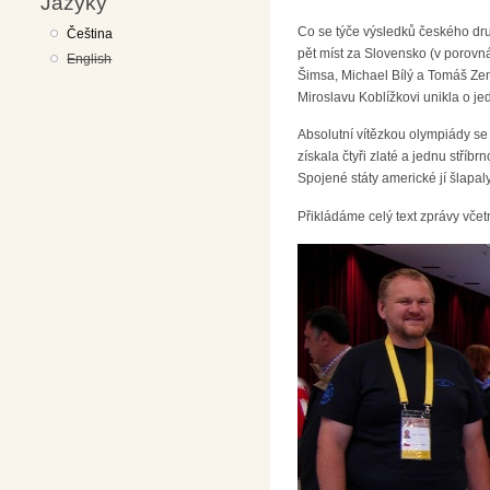
Jazyky
Co se týče výsledků českého druž
Čeština
pět míst za Slovensko (v porovná
English
Šimsa, Michael Bílý a Tomáš Ze
Miroslavu Koblížkovi unikla o j
Absolutní vítězkou olympiády s
získala čtyři zlaté a jednu stříb
Spojené státy americké jí šlapal
Přikládáme celý text zprávy vče