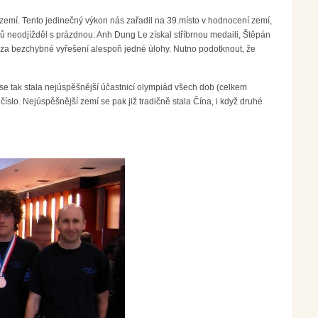
h zemí. Tento jedinečný výkon nás zařadil na 39.místo v hodnocení zemí,
ků neodjížděl s prázdnou: Anh Dung Le získal stříbrnou medaili, Štěpán
za bezchybné vyřešení alespoň jedné úlohy. Nutno podotknout, že
 tak stala nejúspěšnější účastnicí olympiád všech dob (celkem
číslo. Nejúspěšnější zemí se pak již tradičně stala Čína, i když druhé