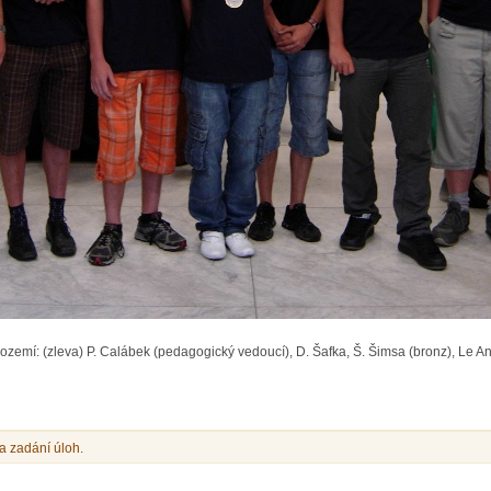
mí: (zleva) P. Calábek (pedagogický vedoucí), D. Šafka, Š. Šimsa (bronz), Le Anh 
a zadání úloh.