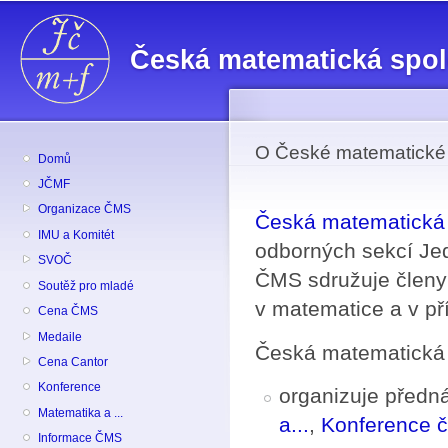
Př
hl
Česká matematická spo
o
O České matematické 
Domů
JČMF
Organizace ČMS
Česká matematická 
IMU a Komitét
odborných sekcí Je
SVOČ
ČMS sdružuje členy 
Soutěž pro mladé
v matematice a v př
Cena ČMS
Medaile
Česká matematická 
Cena Cantor
Konference
organizuje předná
Matematika a ...
a...
,
Konference 
Informace ČMS