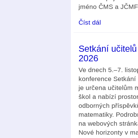
jméno ČMS a JČMF 
Číst dál
Vyhlášení soutěže Č
Setkání učitel
2026
Ve dnech 5.–7. list
konference Setkání 
je určena učitelům 
škol a nabízí prosto
odborných příspěvků
matematiky. Podrobn
na webových stránk
Nové horizonty v m