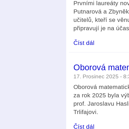
Prvními laureáty no
Putnarová a Zbyněk V
učitelů, kteří se vě
připravují je na úč
Číst dál
Cena Cantor za rok 2
Oborová matem
17. Prosinec 2025 - 
Oborová matematick
za rok 2025 byla v
prof. Jaroslavu Has
Trlifajovi.
Číst dál
Oborová matematická