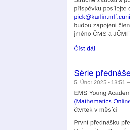
příspěvku posílejte
pick@karlin.mff.cun
budou zapojeni čle
jméno ČMS a JČMF 
Číst dál
Vyhlášení soutěže Č
Série předná
5. Únor 2025 - 13:51
EMS Young Academy
(Mathematics Onlin
čtvrtek v měsíci
První přednášku pře