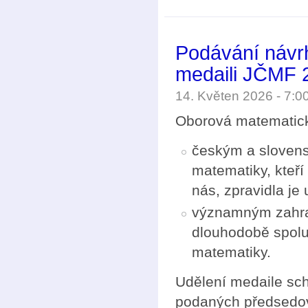
Podávání návr
medaili JČMF 
14. Květen 2026 - 7:
Oborová matematic
českým a slovens
matematiky, kteří
nás, zpravidla je 
významným zahran
dlouhodobě spolup
matematiky.
Udělení medaile sc
podaných předsedov