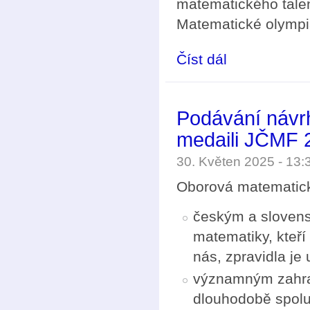
matematického talen
Matematické olympi
Číst dál
První ročník Ceny Can
Podávání návr
medaili JČMF 
30. Květen 2025 - 13
Oborová matematic
českým a slovens
matematiky, kteří
nás, zpravidla je 
významným zahran
dlouhodobě spolup