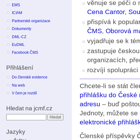
věnuje se péči o 
EMS
Cena Cantor
,
Sou
ICIAM
přispívá k popula
Partnerské organizace
Dokumenty
ČMS
,
Oborová ma
DML-CZ
vyjadřuje se k t
EuDML
zastupuje českou
Facebook ČMS
organizacích, př
Přihlášení
rozvíjí spoluprác
Do členské evidence
Chcete-li se stát čl
Na web
V čem je rozdíl
přihlášku do České
adresu
– buď poštou
Hledat na jcmf.cz
Jednoty, můžete se 
Hledat
elektronické přihláš
Jazyky
Členské příspěvky 