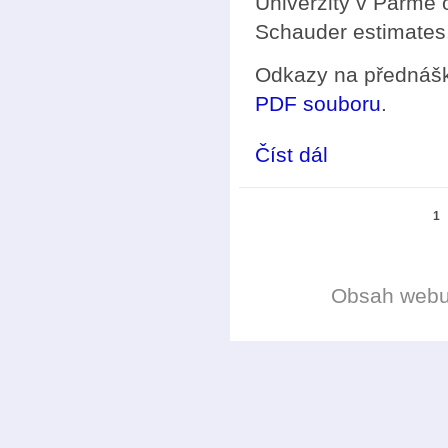
Univerzity v Parmě 
Schauder estimates
Odkazy na přednášku 
PDF souboru
.
Číst dál
Série přednášek MO
Stránky
1
Obsah web