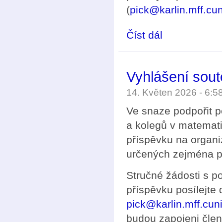
(
pick@karlin.mff.cun
Číst dál
Podávání návrhů na 
Vyhlášení sou
14. Květen 2026 - 6:
Ve snaze podpořit p
a kolegů v matemat
příspěvku na organi
určených zejména pr
Stručné žádosti s 
příspěvku posílejte
pick@karlin.mff.cun
budou zapojeni čle