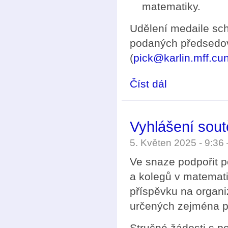
matematiky.
Udělení medaile sc
podaných předsedov
(
pick@karlin.mff.cun
Číst dál
Podávání návrhů na 
Vyhlášení sou
5. Květen 2025 - 9:3
Ve snaze podpořit p
a kolegů v matemat
příspěvku na organi
určených zejména pr
Stručné žádosti s 