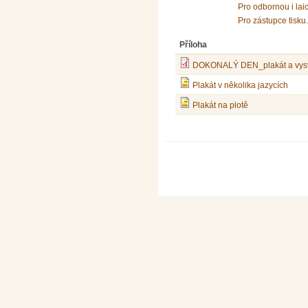
Pro odbornou i lai
Pro zástupce tisku.
Příloha
DOKONALÝ DEN_plakát a vysv
Plakát v několika jazycích
Plakát na plotě