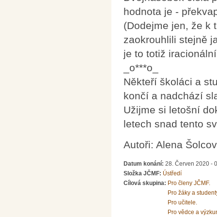
hodnota je - překva
(Dodejme jen, že k 
zaokrouhlili stejně j
je to totiž iracioná
_o***o_
Někteří školáci a st
končí a nadchází sl
Užijme si letošní d
letech snad tento sv
Autoři: Alena Šolco
Datum konání:
28. Červen 2020 - 
Složka JČMF:
Ústředí
Cílová skupina:
Pro členy JČMF.
Pro žáky a student
Pro učitele.
Pro vědce a výzku