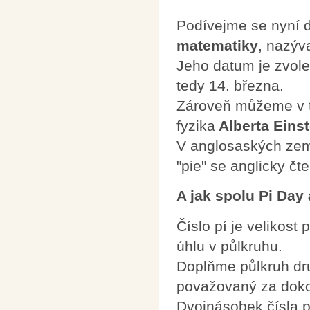
Podívejme se nyní d
matematiky
, nazýv
Jeho datum je zvolen
tedy 14. března.
Zároveň můžeme v t
fyzika
Alberta Einst
V anglosaských zem
"pie" se anglicky čt
A jak spolu Pi Day
Číslo pí je velikost
úhlu v půlkruhu.
Doplňme půlkruh dr
považovaný za doko
Dvojnásobek čísla 