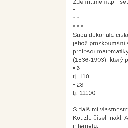
Zde máme např. šes
*
* *
* * *
Sudá dokonalá čísla
jehož prozkoumání v
profesor matematiky
(1836-1903), který 
• 6
tj. 110
• 28
tj. 11100
...
S dalšími vlastnost
Kouzlo čísel, nakl. 
internetu.