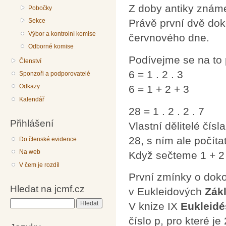
Z doby antiky známe
Pobočky
Sekce
Právě první dvě dok
Výbor a kontrolní komise
červnového dne.
Odborné komise
Podívejme se na to 
Členství
6 = 1 . 2 . 3
Sponzoři a podporovatelé
Odkazy
6 = 1 + 2 + 3
Kalendář
28 = 1 . 2 . 2 . 7
Přihlášení
Vlastní dělitelé čísla
28, s ním ale počít
Do členské evidence
Na web
Když sečteme 1 + 2 
V čem je rozdíl
První zmínky o dokon
Hledat na jcmf.cz
v Eukleidových
Zák
Hledat
V knize IX
Eukleidé
číslo p, pro které je