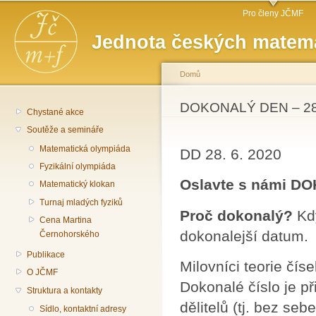
Hlavní menu
Př
Pro členy JČMF
hl
Jednota českých matema
o
Domů
Jste zde
DOKONALÝ DEN – 28.
Chystané akce
Soutěže a semináře
Matematická olympiáda
DD 28. 6. 2020
Fyzikální olympiáda
Oslavte s námi DO
Matematický klokan
Turnaj mladých fyziků
Proč dokonalý?
Kd
Cena Martina
dokonalejší datum.
Černohorského
Publikace
Milovníci teorie čí
O JČMF
Dokonalé číslo je př
Struktura a kontakty
dělitelů (tj. bez seb
Sídlo, kontaktní adresy