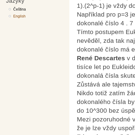
Jazyky
1).(2^p-1) je vždy d
Čeština
Například pro p=3 j
English
dokonalé číslo 4 . 7
Tímto postupem Eukl
nevěděl, zda tak n
dokonalé číslo má eu
René Descartes
v 
tisíce let po Euklei
dokonalá čísla skute
Zůstává ale tajemstv
Nikdo totiž zatím žá
dokonalého čísla by
do 10^300 bez úspě
Mezi pozoruhodné vl
že je lze vždy uspoř