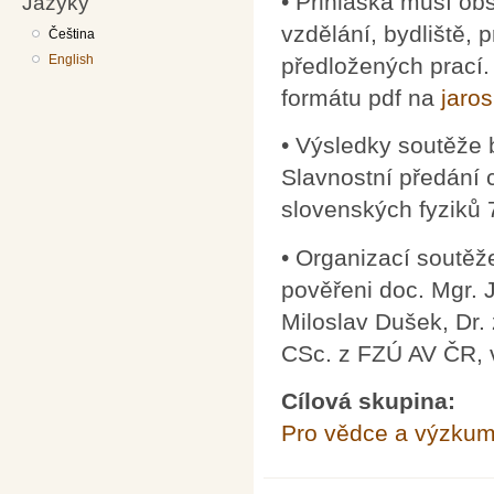
• Přihláška musí ob
Jazyky
vzdělání, bydliště,
Čeština
English
předložených prací.
formátu pdf na
jaros
• Výsledky soutěže
Slavnostní předání 
slovenských fyziků 
• Organizací soutěž
pověřeni doc. Mgr. J
Miloslav Dušek, Dr. 
CSc. z FZÚ AV ČR, v.
Cílová skupina:
Pro vědce a výzkum