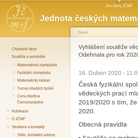
Hlavní menu
Př
Pro členy JČMF
hl
Jednota českých matema
o
Domů
Jste zde
Vyhlášení soutěže věd
Chystané akce
Odehnala pro rok 202
Soutěže a semináře
Matematická olympiáda
16. Duben 2020 - 11
Fyzikální olympiáda
Matematický klokan
Česká fyzikální spo
Turnaj mladých fyziků
vědeckých prací ml
Cena Martina
2019/2020 s tím, že 
Černohorského
2020.
Publikace
O JČMF
Obecná pravidla
Struktura a kontakty
Sídlo, kontaktní adresy
• Soutěže se mohou 