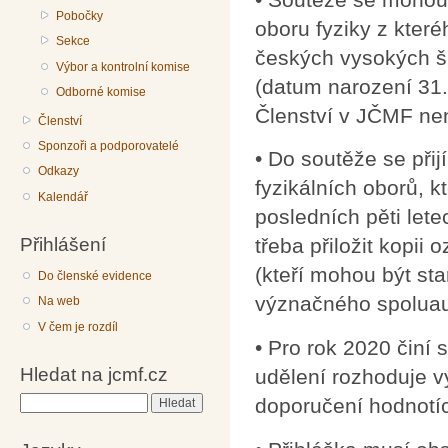
Pobočky
oboru fyziky z kter
Sekce
českých vysokých ško
Výbor a kontrolní komise
(datum narození 31. 
Odborné komise
Členství v JČMF ne
Členství
Sponzoři a podporovatelé
• Do soutěže se přij
Odkazy
fyzikálních oborů, k
Kalendář
posledních pěti lete
Přihlášení
třeba přiložit kopii 
(kteří mohou být sta
Do členské evidence
význačného spoluaut
Na web
V čem je rozdíl
• Pro rok 2020 činí
Hledat na jcmf.cz
udělení rozhoduje v
doporučení hodnotíc
Hledat